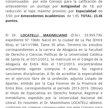
consensuados por este Consejo para la calificación de
antecedentes un puntaje por
Antigüedad
de 18, por
reducción al tope máximo previsto; por
Especialidad
de
3,50; por
Antecedentes Académicos
de 1,95.
TOTAL: 23,45
puntos.
El Dr.
LOCATELLI, MAXIMILIANO
(D.N.I. 33.959.739,
expediente Nº 1068): Nació en la ciudad de La Paz (Entre
Ríos), el 14/11/1988. Tiene 35 años. Terminó los estudios
correspondientes a la carrera de Abogacía en la Facultad
de Derecho y Ciencias Políticas de la Universidad Católica
de Santa Fe, el 03/12/2012. Se matriculó en el Colegio de la
Abogacía de Entre Ríos el 13/12/2013, encontrándose
actualmente vigente (computa 9 años). No registra
sanciones disciplinarias. A fin de acreditar la especialidad
en el ejercicio libre de la profesión, adjunta Listado de
Aportes, emitido por la Caja Forense de la Provincia de
Entre Ríos, correspondiente al período 2013-2019. Obtuvo
el título de Especialista en Derecho Notarial, Registral e
Inmobiliario, expedido por la Universidad Nacional del
Litoral. En resumen, el Dr. Maximiliano LOCATELLI obtiene,
conforme los criterios consensuados por este Consejo para