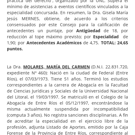
práctica del derecho”, organizado por la UNL. Supera el
mínimo de asistencias a eventos científicos vinculados a la
especialidad concursada. En resumen, la Dra. Gisela María
Jesús MERNES, obtiene, de acuerdo a los criterios
consensuados por este Consejo para la calificación de
antecedentes un puntaje, por
Antigüedad
de 18, por
reducción al tope máximo previsto; por
Especialidad
de
1,90; por
Antecedentes Académicos
de 4,75.
TOTAL: 24,65
puntos.
La Dra.
MOLARES, MARÍA DEL CARMEN
(D.N.I. 22.831.720,
expediente Nº 460): Nació en la ciudad de Federal (Entre
Ríos), el 07/03/1973. Tiene 51 años. Terminó los estudios
correspondientes a la carrera de Abogacía en la Facultad
de Ciencias Jurídicas y Sociales de la Universidad Nacional
del Litoral, el 19/03/1997. Se matriculó en el Colegio de la
Abogacía de Entre Ríos el 05/12/1997, encontrándose la
misma actualmente suspendida por incompatibilidad
(computa 3 años). No registra sanciones disciplinarias. A fin
de acreditar la especialidad en el ejercicio libre de la
profesión, adjunta Listado de Aportes, emitido por la Caja
Forense de la Provincia de Entre Ríos, correspondiente al