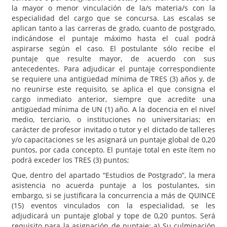
la mayor o menor vinculación de la/s materia/s con la
especialidad del cargo que se concursa. Las escalas se
aplican tanto a las carreras de grado, cuanto de postgrado,
indicándose el puntaje máximo hasta el cual podrá
aspirarse según el caso. El postulante sólo recibe el
puntaje que resulte mayor, de acuerdo con sus
antecedentes. Para adjudicar el puntaje correspondiente
se requiere una antigüedad mínima de TRES (3) años y, de
no reunirse este requisito, se aplica el que consigna el
cargo inmediato anterior, siempre que acredite una
antigüedad mínima de UN (1) año. A la docencia en el nivel
medio, terciario, o instituciones no universitarias; en
carácter de profesor invitado o tutor y el dictado de talleres
y/o capacitaciones se les asignará un puntaje global de 0,20
puntos, por cada concepto. El puntaje total en este ítem no
podrá exceder los TRES (3) puntos;
Que, dentro del apartado “Estudios de Postgrado”, la mera
asistencia no acuerda puntaje a los postulantes, sin
embargo, si se justificara la concurrencia a más de QUINCE
(15) eventos vinculados con la especialidad, se les
adjudicará un puntaje global y tope de 0,20 puntos. Será
requisito para la asignación de puntaje: a) Su culminación