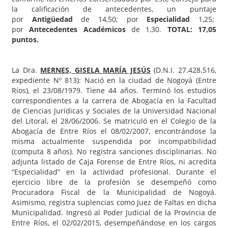
la calificación de antecedentes, un puntaje
por
Antigüedad
de 14,50; por
Especialidad
1,25;
por
Antecedentes Académicos
de 1,30.
TOTAL: 17,05
puntos.
La Dra.
MERNES, GISELA MARÍA JESÚS
(D.N.I. 27.428.516,
expediente Nº 813): Nació en la ciudad de Nogoyá (Entre
Ríos), el 23/08/1979. Tiene 44 años. Terminó los estudios
correspondientes a la carrera de Abogacía en la Facultad
de Ciencias Jurídicas y Sociales de la Universidad Nacional
del Litoral, el 28/06/2006. Se matriculó en el Colegio de la
Abogacía de Entre Ríos el 08/02/2007, encontrándose la
misma actualmente suspendida por incompatibilidad
(computa 8 años). No registra sanciones disciplinarias. No
adjunta listado de Caja Forense de Entre Ríos, ni acredita
“Especialidad” en la actividad profesional. Durante el
ejercicio libre de la profesión se desempeñó como
Procuradora Fiscal de la Municipalidad de Nogoyá.
Asimismo, registra suplencias como Juez de Faltas en dicha
Municipalidad. Ingresó al Poder Judicial de la Provincia de
Entre Ríos, el 02/02/2015, desempeñándose en los cargos