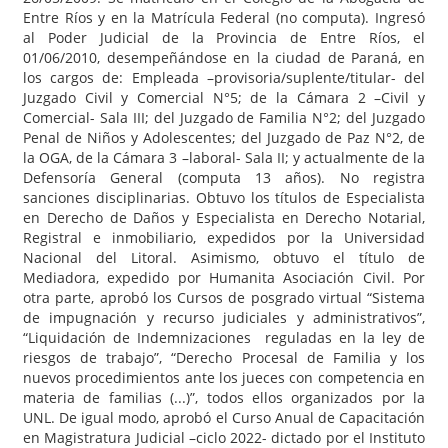
Entre Ríos y en la Matrícula Federal (no computa). Ingresó
al Poder Judicial de la Provincia de Entre Ríos, el
01/06/2010, desempeñándose en la ciudad de Paraná, en
los cargos de: Empleada –provisoria/suplente/titular- del
Juzgado Civil y Comercial N°5; de la Cámara 2 –Civil y
Comercial- Sala III; del Juzgado de Familia N°2; del Juzgado
Penal de Niños y Adolescentes; del Juzgado de Paz N°2, de
la OGA, de la Cámara 3 –laboral- Sala II; y actualmente de la
Defensoría General (computa 13 años). No registra
sanciones disciplinarias. Obtuvo los títulos de Especialista
en Derecho de Daños y Especialista en Derecho Notarial,
Registral e inmobiliario, expedidos por la Universidad
Nacional del Litoral. Asimismo, obtuvo el título de
Mediadora, expedido por Humanita Asociación Civil. Por
otra parte, aprobó los Cursos de posgrado virtual “Sistema
de impugnación y recurso judiciales y administrativos”,
“Liquidación de Indemnizaciones reguladas en la ley de
riesgos de trabajo”, “Derecho Procesal de Familia y los
nuevos procedimientos ante los jueces con competencia en
materia de familias (...)”, todos ellos organizados por la
UNL. De igual modo, aprobó el Curso Anual de Capacitación
en Magistratura Judicial –ciclo 2022- dictado por el Instituto