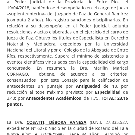
al Poder Judicial de la Provincia de Entre Ríos, el
19/04/2018, habiéndose desempeñado en el cargo de Jueza
–suplente/interina- del Juzgado de Paz de General Ramírez
(computa 2 años). No registra sanciones disciplinarias. En
relación a su desempeño en el Poder Judicial, adjunta
resoluciones y actas elaboradas en el ejercicio del cargo de
Jueza de Paz. Obtuvo los títulos de Especialista en Derecho
Notarial y Mediadora, expedidos por la Universidad
Nacional del Litoral y por el Colegio de la Abogacía de Entre
Ríos, respectivamente. Supera el mínimo de asistencias a
eventos científicos vinculados con la especialidad del cargo
concursado. En resumen, la Dra. Marilín Maricel
CORNAGO, obtiene, de acuerdo a los criterios
consensuados por este Consejo para la calificación de
antecedentes un puntaje por
Antigüedad
de 18, por
reducción al tope máximo previsto; por
Especialidad
de
3,40; por
Antecedentes Académicos
de 1,75.
TOTAL: 23,15
puntos.
La Dra.
COSATTI, DÉBORA VANESA
(D.N.I. 27.835.527,
expediente Nº 627): Nació en la ciudad de Rosario del Tala
(Entre Ríos), el 02/06/1980. Tiene 44 años. Terminó los