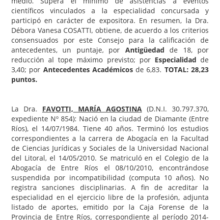
medio. Supera el mínimo de asistencias a eventos
científicos vinculados a la especialidad concursada y
participó en carácter de expositora. En resumen, la Dra.
Débora Vanesa COSATTI, obtiene, de acuerdo a los criterios
consensuados por este Consejo para la calificación de
antecedentes, un puntaje, por
Antigüedad
de 18, por
reducción al tope máximo previsto; por
Especialidad
de
3,40; por
Antecedentes Académicos
de 6,83.
TOTAL: 28,23
puntos.
La Dra.
FAVOTTI, MARÍA AGOSTINA
(D.N.I. 30.797.370,
expediente Nº 854): Nació en la ciudad de Diamante (Entre
Ríos), el 14/07/1984. Tiene 40 años. Terminó los estudios
correspondientes a la carrera de Abogacía en la Facultad
de Ciencias Jurídicas y Sociales de la Universidad Nacional
del Litoral, el 14/05/2010. Se matriculó en el Colegio de la
Abogacía de Entre Ríos el 08/10/2010, encontrándose
suspendida por incompatibilidad (computa 10 años). No
registra sanciones disciplinarias. A fin de acreditar la
especialidad en el ejercicio libre de la profesión, adjunta
listado de aportes, emitido por la Caja Forense de la
Provincia de Entre Ríos, correspondiente al período 2014-