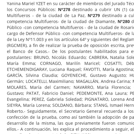
Yanina Mariel YZET en su carácter de miembros del Jurado Técn
los Concursos Públicos:
N°278
destinado a cubrir UN (1) c
Multifueros - de la ciudad de La Paz,
N°279
destinado a cub
competencia Multifueros- de la ciudad de Diamante,
N°280
d
Público -con competencia Multifueros - de la ciudad de Rosari
cargo de Defensor Público -con competencia Multifueros- de la 
de la Ley Nº11.003 y en los artículos 64º y siguientes del Regl
(RGCMER), a fin de realizar la prueba de oposición escrita, pr
el Banco de Casos.- De los postulantes habilitados para e
postulantes: BRUNO, Nicolás Eduardo; CABRERA, Natalia Sol
María Emma; CORNAGO, Marilín Maricel; COSATTI, Déb
ETCHEMENDIGARAY, Luciana Raquel; FAVOTTI, María Agostina; 
GARCÍA, Silvina Claudia; GOYENECHE, Gustavo Augusto; 
Germán; LOCATELLI, Maximiliano; MAGALLÁN, Andrea Carina; M
MOLARES, María del Carmen; NAVARRO, María Florencia; 
Gustavo; PATAT, Fabricio Daniel; PEDEMONTE, Ana Laura; P
Evangelina; PEREZ, Gabriela Soledad; PIGNATARO, Lorena And
SIEYRA, María Lorena; SOLDANO, Bárbara; STANG, Ismael Herná
Roberto.- Seguidamente, el Secretario General recuerda a lo
confección de la prueba, como así también la adopción de pa
desarrollo de la misma, las que previamente fueron comunic
ellos.- A continuación, les explica el procedimiento a seguir, el