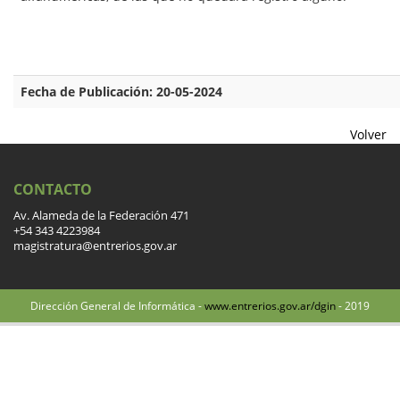
Fecha de Publicación: 20-05-2024
Volver
CONTACTO
Av. Alameda de la Federación 471
+54 343 4223984
magistratura@entrerios.gov.ar
Dirección General de Informática -
www.entrerios.gov.ar/dgin
- 2019