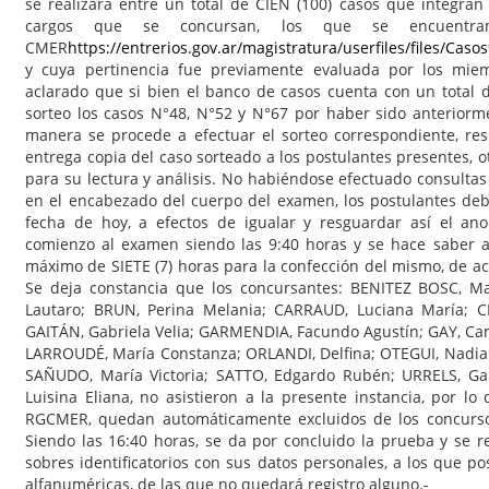
se realizará entre un total de CIEN (100) casos que integra
cargos que se concursan, los que se encuentra
CMER
https://entrerios.gov.ar/magistratura/userfiles/files/
y cuya pertinencia fue previamente evaluada por los mie
aclarado que si bien el banco de casos cuenta con un total 
sorteo los casos N°48, N°52 y N°67 por haber sido anteriorme
manera se procede a efectuar el sorteo correspondiente, res
entrega copia del caso sorteado a los postulantes presentes, 
para su lectura y análisis. No habiéndose efectuado consultas
en el encabezado del cuerpo del examen, los postulantes de
fecha de hoy, a efectos de igualar y resguardar así el an
comienzo al examen siendo las 9:40 horas y se hace saber a
máximo de SIETE (7) horas para la confección del mismo, de acu
Se deja constancia que los concursantes: BENITEZ BOSC, M
Lautaro; BRUN, Perina Melania; CARRAUD, Luciana María; CI
GAITÁN, Gabriela Velia; GARMENDIA, Facundo Agustín; GAY, Ca
LARROUDÉ, María Constanza; ORLANDI, Delfina; OTEGUI, Nadia A
SAÑUDO, María Victoria; SATTO, Edgardo Rubén; URRELS, Gabr
Luisina Eliana, no asistieron a la presente instancia, por l
RGCMER, quedan automáticamente excluidos de los concursos
Siendo las 16:40 horas, se da por concluido la prueba y se rec
sobres identificatorios con sus datos personales, a los que p
alfanuméricas, de las que no quedará registro alguno.-