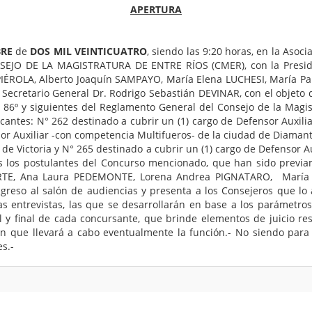
APERTURA
RE
de
DOS MIL VEINTICUATRO
, siendo las 9:20 horas, en la Asoci
CONSEJO DE LA MAGISTRATURA DE ENTRE RÍOS (CMER), con la Presid
PIÉROLA, Alberto Joaquín SAMPAYO, María Elena LUCHESI, María 
 Secretario General Dr. Rodrigo Sebastián DEVINAR, con el objeto d
ulos 86º y siguientes del Reglamento General del Consejo de la Mag
acantes: N° 262 destinado a cubrir un (1) cargo de Defensor Auxil
sor Auxiliar -con competencia Multifueros- de la ciudad de Diamant
 de Victoria y N° 265 destinado a cubrir un (1) cargo de Defensor A
s los postulantes del Concurso mencionado, que han sido previa
ARTE, Ana Laura PEDEMONTE, Lorena Andrea PIGNATARO, María N
ngreso al salón de audiencias y presenta a los Consejeros que l
as entrevistas, las que se desarrollarán en base a los parámetr
al y final de cada concursante, que brinde elementos de juicio res
n que llevará a cabo eventualmente la función.- No siendo para m
s.-