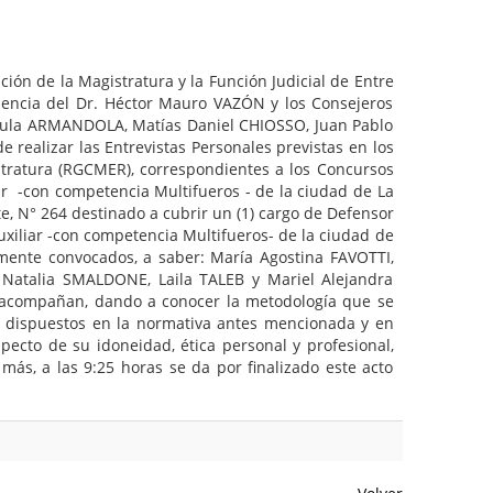
ación de la Magistratura y la Función Judicial de Entre
encia del Dr. Héctor Mauro VAZÓN y los Consejeros
Paula ARMANDOLA, Matías Daniel CHIOSSO, Juan Pablo
e realizar las Entrevistas Personales previstas en los
istratura (RGCMER), correspondientes a los Concursos
iar -con competencia Multifueros - de la ciudad de La
e, N° 264 destinado a cubrir un (1) cargo de Defensor
uxiliar -con competencia Multifueros- de la ciudad de
mente convocados, a saber: María Agostina FAVOTTI,
atalia SMALDONE, Laila TALEB y Mariel Alejandra
o acompañan, dando a conocer la metodología que se
os dispuestos en la normativa antes mencionada y en
pecto de su idoneidad, ética personal y profesional,
ás, a las 9:25 horas se da por finalizado este acto