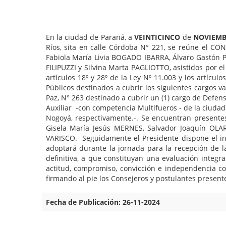
En la ciudad de Paraná, a
VEINTICINCO
de
NOVIEMB
Ríos, sita en calle Córdoba N° 221, se reúne el 
Fabiola María Livia BOGADO IBARRA, Álvaro Gastón 
FILIPUZZI y Silvina Marta PAGLIOTTO, asistidos por el
artículos 18º y 28º de la Ley Nº 11.003 y los artíc
Públicos destinados a cubrir los siguientes cargos v
Paz, N° 263 destinado a cubrir un (1) cargo de Defen
Auxiliar -con competencia Multifueros - de la ciudad
Nogoyá, respectivamente.-. Se encuentran presente
Gisela María Jesús MERNES, Salvador Joaquín OL
VARISCO.- Seguidamente el Presidente dispone el i
adoptará durante la jornada para la recepción de l
definitiva, a que constituyan una evaluación integr
actitud, compromiso, convicción e independencia co
firmando al pie los Consejeros y postulantes presente
Fecha de Publicación: 26-11-2024