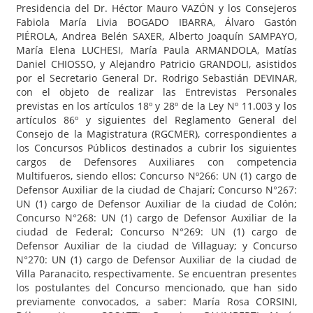
Presidencia del Dr. Héctor Mauro VAZÓN y los Consejeros
Fabiola María Livia BOGADO IBARRA, Álvaro Gastón
PIÉROLA, Andrea Belén SAXER, Alberto Joaquín SAMPAYO,
María Elena LUCHESI, María Paula ARMANDOLA, Matías
Daniel CHIOSSO, y Alejandro Patricio GRANDOLI, asistidos
por el Secretario General Dr. Rodrigo Sebastián DEVINAR,
con el objeto de realizar las Entrevistas Personales
previstas en los artículos 18º y 28º de la Ley Nº 11.003 y los
artículos 86º y siguientes del Reglamento General del
Consejo de la Magistratura (RGCMER), correspondientes a
los Concursos Públicos destinados a cubrir los siguientes
cargos de Defensores Auxiliares con competencia
Multifueros, siendo ellos: Concurso Nº266: UN (1) cargo de
Defensor Auxiliar de la ciudad de Chajarí; Concurso N°267:
UN (1) cargo de Defensor Auxiliar de la ciudad de Colón;
Concurso N°268: UN (1) cargo de Defensor Auxiliar de la
ciudad de Federal; Concurso N°269: UN (1) cargo de
Defensor Auxiliar de la ciudad de Villaguay; y Concurso
N°270: UN (1) cargo de Defensor Auxiliar de la ciudad de
Villa Paranacito, respectivamente. Se encuentran presentes
los postulantes del Concurso mencionado, que han sido
previamente convocados, a saber: María Rosa CORSINI,