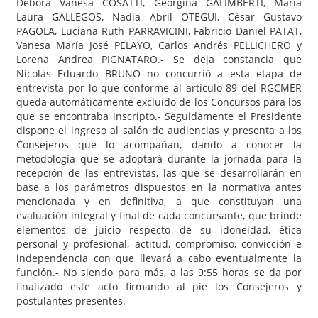
Débora Vanesa COSATTI, Georgina GALIMBERTI, María
Laura GALLEGOS, Nadia Abril OTEGUI, César Gustavo
PAGOLA, Luciana Ruth PARRAVICINI, Fabricio Daniel PATAT,
Vanesa María José PELAYO, Carlos Andrés PELLICHERO y
Lorena Andrea PIGNATARO.- Se deja constancia que
Nicolás Eduardo BRUNO no concurrió a esta etapa de
entrevista por lo que conforme al artículo 89 del RGCMER
queda automáticamente excluido de los Concursos para los
que se encontraba inscripto.- Seguidamente el Presidente
dispone el ingreso al salón de audiencias y presenta a los
Consejeros que lo acompañan, dando a conocer la
metodología que se adoptará durante la jornada para la
recepción de las entrevistas, las que se desarrollarán en
base a los parámetros dispuestos en la normativa antes
mencionada y en definitiva, a que constituyan una
evaluación integral y final de cada concursante, que brinde
elementos de juicio respecto de su idoneidad, ética
personal y profesional, actitud, compromiso, convicción e
independencia con que llevará a cabo eventualmente la
función.- No siendo para más, a las 9:55 horas se da por
finalizado este acto firmando al pie los Consejeros y
postulantes presentes.-