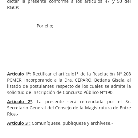
dictar la presente conforme a los artículos 47 y 50 del
RGCP;
Por ello;
EL PRESIDENTE DEL
CONSEJO DE LA MAGISTRATURA DE ENTRE RIOS
RESUELVE:
Artículo 1º:
Rectificar el artículo1° de la Resolución N° 208
PCMER, incorporando a la Dra. CEPARO, Betiana Gisela, al
listado de postulantes respecto de los cuales se admite la
solicitud de inscripción de Concurso Público N°190.-
Artículo 2°
: La presente será refrendada por el Sr.
Secretario General del Consejo de la Magistratura de Entre
Ríos.-
Artículo 3º:
Comuníquese, publíquese y archívese.-