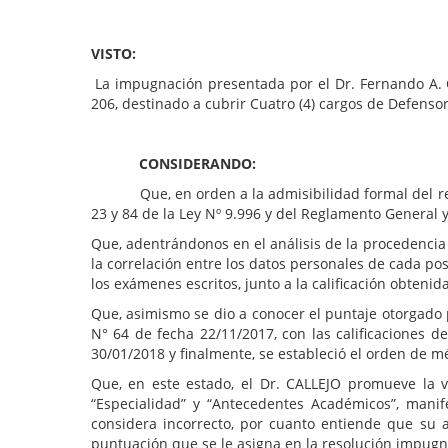
VISTO:
La impugnación presentada por el Dr. Fernando A. C
206, destinado a cubrir Cuatro (4) cargos de Defensor
CONSIDERANDO:
Que, en orden a la admisibilidad formal del recurs
23 y 84 de la Ley Nº 9.996 y del Reglamento General
Que, adentrándonos en el análisis de la procedencia
la correlación entre los datos personales de cada po
los exámenes escritos, junto a la calificación obteni
Que, asimismo se dio a conocer el puntaje otorgado 
N° 64 de fecha 22/11/2017, con las calificaciones 
30/01/2018 y finalmente, se estableció el orden de mé
Que, en este estado, el Dr. CALLEJO promueve la ví
“Especialidad” y “Antecedentes Académicos”, manif
considera incorrecto, por cuanto entiende que su 
puntuación que se le asigna en la resolución impugn