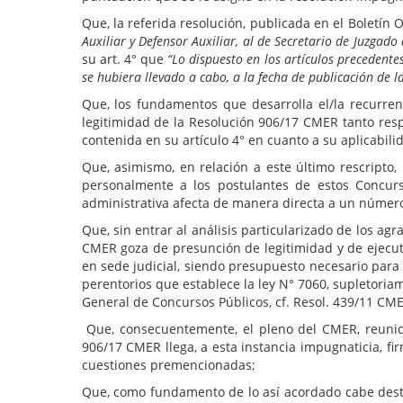
Que, la referida resolución, publicada en el Boletín O
Auxiliar y Defensor Auxiliar, al de Secretario de Juzgad
su art. 4° que
“Lo dispuesto en los artículos precedent
se hubiera llevado a cabo, a la fecha de publicación de l
Que, los fundamentos que desarrolla el/la recurrent
legitimidad de la Resolución 906/17 CMER tanto respe
contenida en su artículo 4° en cuanto a su aplicabili
Que, asimismo, en relación a este último rescripto,
personalmente a los postulantes de estos Concursos
administrativa afecta de manera directa a un númer
Que, sin entrar al análisis particularizado de los a
CMER goza de presunción de legitimidad y de ejecuto
en sede judicial, siendo presupuesto necesario para 
perentorios que establece la ley N° 7060, supletoria
General de Concursos Públicos, cf. Resol. 439/11 CME
Que, consecuentemente, el pleno del CMER, reunido
906/17 CMER llega, a esta instancia impugnaticia, fi
cuestiones premencionadas;
Que, como fundamento de lo así acordado cabe destaca