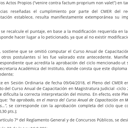
os Actos Propios (“venire contra factum proprium non valet”) en ta
ncias reseñadas el cumplimiento por parte del CMER del rec
tación establece, resulta manifiestamente extemporánea su i
e se recalcule el puntaje, en base a la modificación requerida en la
sponde hacer lugar a lo peticionado, ya que al no existir modifica
sostiene que se omitió computar el Curso Anual de Capacitación 
a otros postulantes sí les fue valorado este antecedente. Manif
respondiente que acredita la aprobación del ciclo mencionado ut 
 Secretaria Académica del Instituto, donde consta que este diplom
cedente;
e en Sesión Ordinaria de fecha 09/04/2018, el Pleno del CMER e
 del Curso Anual de Capacitación en Magistratura Judicial -ciclo 2
e dificulta la correcta interpretación del mismo. En efecto, este P
 que
: “ha aprobado, en el marco del Curso Anual de Capacitación en Mag
os…”
, se corresponde con la aprobación completa del ciclo que c
30 pts.);
el artículo 7º del Reglamento General y de Concursos Públicos, se 