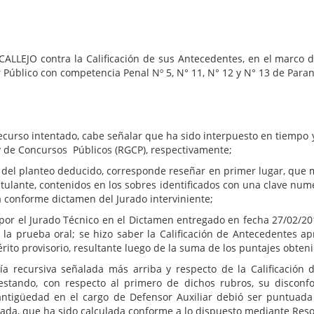
ALLEJO contra la Calificación de sus Antecedentes, en el marco 
 Público con competencia Penal Nº 5, N° 11, N° 12 y N° 13 de Paraná
o intentado, cabe señalar que ha sido interpuesto en tiempo y f
 y de Concursos Públicos (RGCP), respectivamente;
 del planteo deducido, corresponde reseñar en primer lugar, que m
stulante, contenidos en los sobres identificados con una clave numé
da conforme dictamen del Jurado interviniente;
por el Jurado Técnico en el Dictamen entregado en fecha 27/02/201
de la prueba oral; se hizo saber la Calificación de Antecedentes
rito provisorio, resultante luego de la suma de los puntajes obteni
a recursiva señalada más arriba y respecto de la Calificación 
estando, con respecto al primero de dichos rubros, su disconf
antigüedad en el cargo de Defensor Auxiliar debió ser puntuada
ada, que ha sido calculada conforme a lo dispuesto mediante Reso