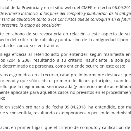
ficial de la Provincia y en el sitio web del CMER en fecha 06.09.201
o de Primera Instancia, a los fines del cómputo y puntuación de la ant
es será de aplicación tanto a los Concursos que se convoquen en el futu
a presente, la etapa de oposición”
;
e en abono de su revocatoria en relación a este aspecto de su ca
cto del criterio de cálculo y puntuación de la antigüedad fijado e
dad a los concursos en trámite;
 niega eficacia al referido acto por entender, según manifiesta e
 (204 a 206), resultando a su criterio insuficiente la sola pub
o determinado de personas, como entiende ocurre en este caso;
gravios esgrimidos en el recurso, cabe preliminarmente destacar que
riedad y que sólo cede el primero de dichos principios, cuando 
ello que la ilegitimidad sea invocada (y posteriormente acreditad
mente aplicable para aquellos casos no previstos en el procedimient
R);
 en sesión ordinaria de fecha 09.04.2018, ha entendido, por m
rme y consentida, resultando extemporáneos y por ende inadmisible
r, en primer lugar, que el criterio de cómputo y calificación de l