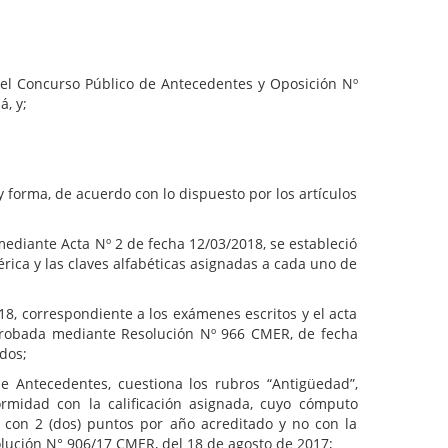
del Concurso Público de Antecedentes y Oposición Nº
, y;
orma, de acuerdo con lo dispuesto por los artículos
ediante Acta Nº 2 de fecha 12/03/2018, se estableció
rica y las claves alfabéticas asignadas a cada uno de
8, correspondiente a los exámenes escritos y el acta
 aprobada mediante Resolución Nº 966 CMER, de fecha
dos;
de Antecedentes, cuestiona los rubros “Antigüedad”,
ormidad con la calificación asignada, cuyo cómputo
 con 2 (dos) puntos por año acreditado y no con la
lución N° 906/17 CMER, del 18 de agosto de 2017;