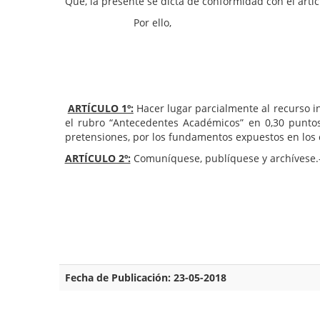
Que, la presente se dicta de conformidad con el artíc
Por ello,
ARTÍCULO 1º:
Hacer lugar parcialmente al recurso i
el rubro “Antecedentes Académicos” en 0,30 puntos,
pretensiones, por los fundamentos expuestos en los
ARTÍCULO 2º:
Comuníquese, publíquese y archívese.
Fecha de Publicación: 23-05-2018