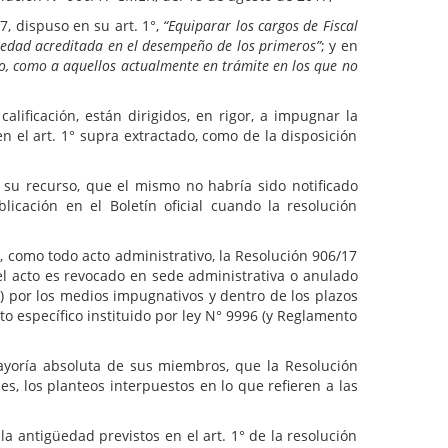
7, dispuso en su art. 1°,
“Equiparar los cargos de Fiscal
igüedad acreditada en el desempeño de los primeros”
; y en
ro, como a aquellos actualmente en trámite en los que no
lificación, están dirigidos, en rigor, a impugnar la
n el art. 1° supra extractado, como de la disposición
n su recurso, que el mismo no habría sido notificado
licación en el Boletín oficial cuando la resolución
, como todo acto administrativo, la Resolución 906/17
el acto es revocado en sede administrativa o anulado
a) por los medios impugnativos y dentro de los plazos
o específico instituido por ley N° 9996 (y Reglamento
ayoría absoluta de sus miembros, que la Resolución
s, los planteos interpuestos en lo que refieren a las
a antigüedad previstos en el art. 1° de la resolución