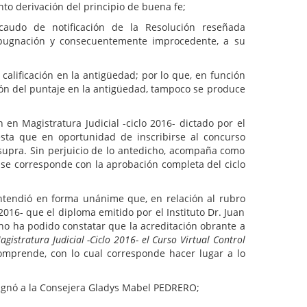
nto derivación del principio de buena fe;
audo de notificación de la Resolución reseñada
mpugnación y consecuentemente improcedente, a su
 calificación en la antigüedad; por lo que, en función
ción del puntaje en la antigüedad, tampoco se produce
en Magistratura Judicial -ciclo 2016- dictado por el
iesta que en oportunidad de inscribirse al concurso
supra. Sin perjuicio de lo antedicho, acompaña como
a se corresponde con la aprobación completa del ciclo
ntendió en forma unánime que, en relación al rubro
016- que el diploma emitido por el Instituto Dr. Juan
leno ha podido constatar que la acreditación obrante a
istratura Judicial -Ciclo 2016- el Curso Virtual Control
omprende, con lo cual corresponde hacer lugar a lo
designó a la Consejera Gladys Mabel PEDRERO;