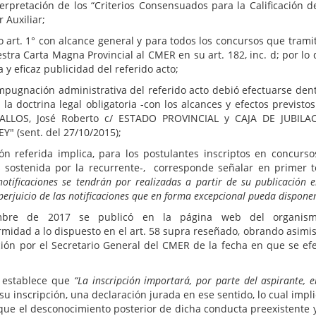
erpretación de los “Criterios Consensuados para la Calificación d
 Auxiliar;
o art. 1° con alcance general y para todos los concursos que tramit
tra Carta Magna Provincial al CMER en su art. 182, inc. d; por lo qu
 y eficaz publicidad del referido acto;
dministrativa del referido acto debió efectuarse dentro d
la doctrina legal obligatoria -con los alcances y efectos previsto
"CEBALLOS, José Roberto c/ ESTADO PROVINCIAL y CAJA DE JUBI
" (sent. del 27/10/2015);
ón referida implica, para los postulantes inscriptos en concurs
s sostenida por la recurrente-, corresponde señalar en primer 
notificaciones se tendrán por realizadas a partir de su publicación
n perjuicio de las notificaciones que en forma excepcional pueda dispone
bre de 2017 se publicó en la página web del organismo 
rmidad a lo dispuesto en el art. 58 supra reseñado, obrando asimi
ción por el Secretario General del CMER de la fecha en que se efec
P establece que
“La inscripción importará, por parte del aspirante, 
u inscripción, una declaración jurada en ese sentido, lo cual impl
o que el desconocimiento posterior de dicha conducta preexistente y