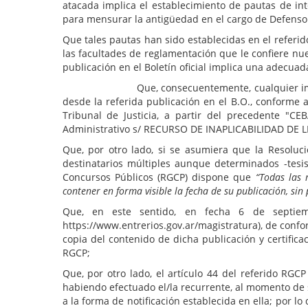
atacada implica el establecimiento de pautas de int
para mensurar la antigüedad en el cargo de Defensor
Que tales pautas han sido establecidas en el referid
las facultades de reglamentación que le confiere nues
publicación en el Boletín oficial implica una adecuada
Que, consecuentemente, cualquier impugnación a
desde la referida publicación en el B.O., conforme a 
Tribunal de Justicia, a partir del precedente 
Administrativo s/ RECURSO DE INAPLICABILIDAD DE LEY
Que, por otro lado, si se asumiera que la Resoluci
destinatarios múltiples aunque determinados -tesi
Concursos Públicos (RGCP) dispone que
“Todas las 
contener en forma visible la fecha de su publicación, si
Que, en este sentido, en fecha 6 de septiem
https://www.entrerios.gov.ar/magistratura), de confo
copia del contenido de dicha publicación y certifica
RGCP;
Que, por otro lado, el artículo 44 del referido RGC
habiendo efectuado el/la recurrente, al momento de s
a la forma de notificación establecida en ella; por l