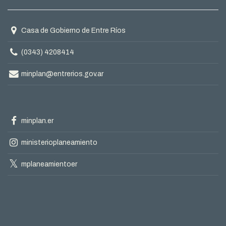
Domicilio
Casa de Gobierno de Entre Ríos
Teléfono
(0343) 4208414
Correo
minplan@entrerios.gov.ar
electrónico
Facebook
minplan.er
oficial
Instagram
ministerioplaneamiento
oficial
X
mplaneamientoer
oficial