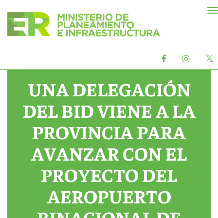
M
d
n
X
Facebook
Instag
o
oficial
oficial
UNA DELEGACIÓN
DEL BID VIENE A LA
PROVINCIA PARA
AVANZAR CON EL
PROYECTO DEL
AEROPUERTO
BINACIONAL DE