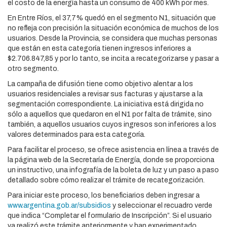
el costo de la energía hasta un consumo de 400 kWh por mes.
En Entre Ríos, el 37,7% quedó en el segmento N1, situación que
no refleja con precisión la situación económica de muchos de los
usuarios. Desde la Provincia, se considera que muchas personas
que están en esta categoría tienen ingresos inferiores a
$2.706.847,85 y por lo tanto, se incita a recategorizarse y pasar a
otro segmento.
La campaña de difusión tiene como objetivo alentar a los
usuarios residenciales a revisar sus facturas y ajustarse a la
segmentación correspondiente. La iniciativa está dirigida no
sólo a aquellos que quedaron en el N1 por falta de trámite, sino
también, a aquellos usuarios cuyos ingresos son inferiores a los
valores determinados para esta categoría.
Para facilitar el proceso, se ofrece asistencia en línea a través de
la página web de la Secretaría de Energía, donde se proporciona
un instructivo, una infografía de la boleta de luz y un paso a paso
detallado sobre cómo realizar el trámite de recategorización.
Para iniciar este proceso, los beneficiarios deben ingresar a
www.argentina.gob.ar/subsidios
y seleccionar el recuadro verde
que indica “Completar el formulario de Inscripción”. Si el usuario
ya realizó este trámite anteriormente y han experimentado