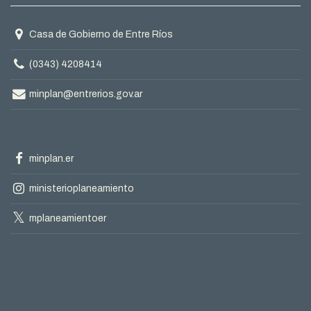
Domicilio
Casa de Gobierno de Entre Ríos
Teléfono
(0343) 4208414
Correo
minplan@entrerios.gov.ar
electrónico
Facebook
minplan.er
oficial
Instagram
ministerioplaneamiento
oficial
X
mplaneamientoer
oficial