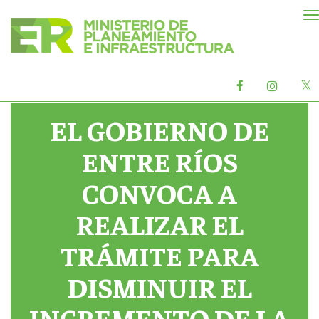
M
d
n
X
Facebook
Instag
o
oficial
oficial
EL GOBIERNO DE
ENTRE RÍOS
CONVOCA A
REALIZAR EL
TRÁMITE PARA
DISMINUIR EL
INCREMENTO DE LA