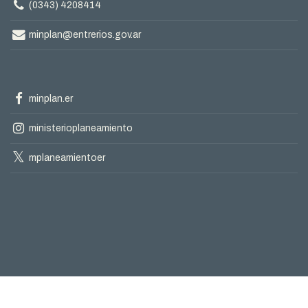
Teléfono
(0343) 4208414
Correo
minplan@entrerios.gov.ar
electrónico
Facebook
minplan.er
oficial
Instagram
ministerioplaneamiento
oficial
X
mplaneamientoer
oficial