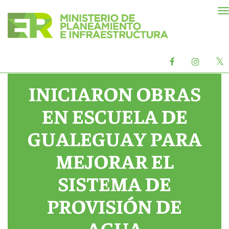
M
d
n
X
Facebook
Instag
o
oficial
oficial
INICIARON OBRAS
EN ESCUELA DE
GUALEGUAY PARA
MEJORAR EL
SISTEMA DE
PROVISIÓN DE
AGUA