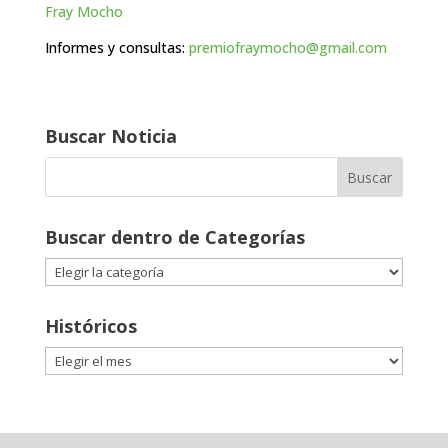
Fray Mocho
Informes y consultas:
premiofraymocho@gmail.com
Buscar Noticia
Buscar dentro de Categorías
Buscar
dentro
de
Históricos
Categorías
Históricos