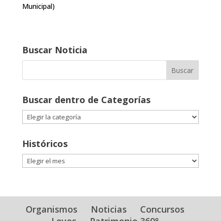
Municipal)
Buscar Noticia
Buscar dentro de Categorías
Buscar
dentro
de
Históricos
Categorías
Históricos
Organismos
Noticias
Concursos
Leyes
Patrimonio 360°