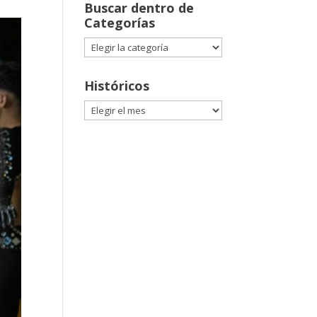
Buscar dentro de
Categorías
Buscar
dentro
de
Históricos
Categorías
Históricos