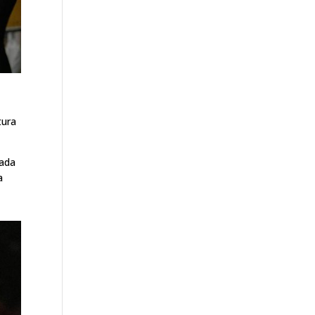
tura
cada
a