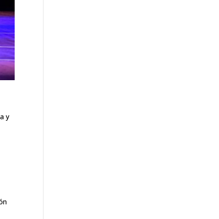
ia y
ión