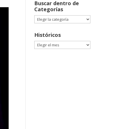
Buscar dentro de
Categorías
Buscar
dentro
de
Históricos
Categorías
Históricos