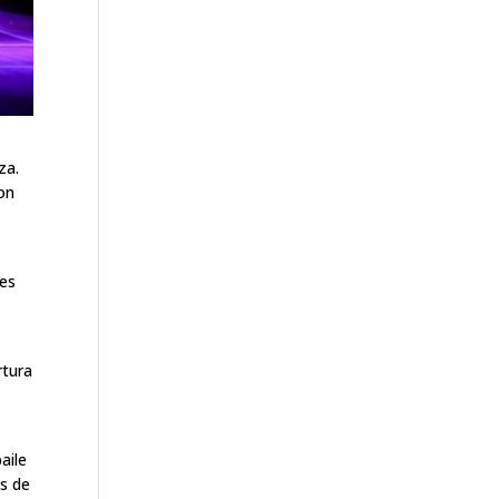
za.
con
res
rtura
aile
es de