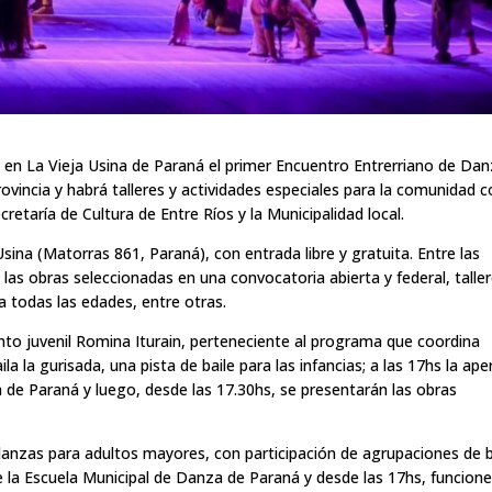
 en La Vieja Usina de Paraná el primer Encuentro Entrerriano de Dan
provincia y habrá talleres y actividades especiales para la comunidad 
Secretaría de Cultura de Entre Ríos y la Municipalidad local.
sina (Matorras 861, Paraná), con entrada libre y gratuita. Entre las
las obras seleccionadas en una convocatoria abierta y federal, talle
ra todas las edades, entre otras.
anto juvenil Romina Iturain, perteneciente al programa que coordina
ila la gurisada, una pista de baile para las infancias; a las 17hs la ape
 de Paraná y luego, desde las 17.30hs, se presentarán las obras
e danzas para adultos mayores, con participación de agrupaciones de b
e la Escuela Municipal de Danza de Paraná y desde las 17hs, funcion