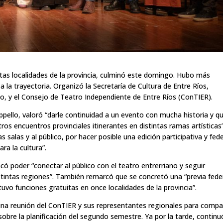
intas localidades de la provincia, culminó este domingo. Hubo más
a la trayectoria. Organizó la Secretaría de Cultura de Entre Ríos,
jo, y el Consejo de Teatro Independiente de Entre Ríos (ConTIER).
toppello, valoró “darle continuidad a un evento con mucha historia y q
ros encuentros provinciales itinerantes en distintas ramas artísticas”
s salas y al público, por hacer posible una edición participativa y fede
a la cultura”.
acó poder “conectar al público con el teatro entrerriano y seguir
istintas regiones”. También remarcó que se concretó una “previa fede
uvo funciones gratuitas en once localidades de la provincia”.
na reunión del ConTIER y sus representantes regionales para compar
obre la planificación del segundo semestre. Ya por la tarde, continu