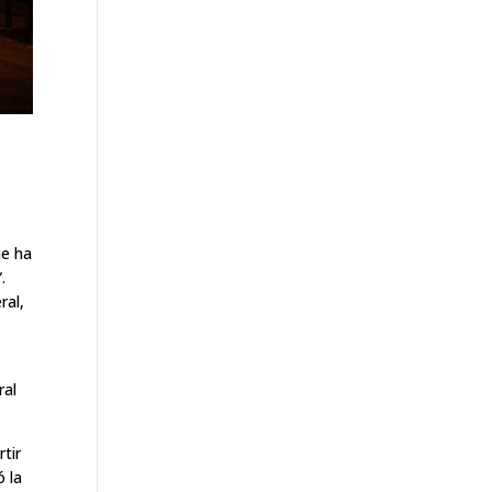
ue ha
.
ral,
ral
tir
ó la