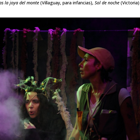
ras la joya del monte
(Villaguay, para infancias),
Sol de noche
(Victoria