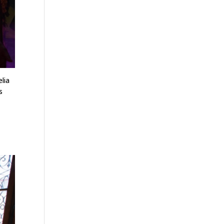
elia
s