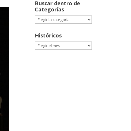
Buscar dentro de
Categorías
Buscar
dentro
de
Históricos
Categorías
Históricos