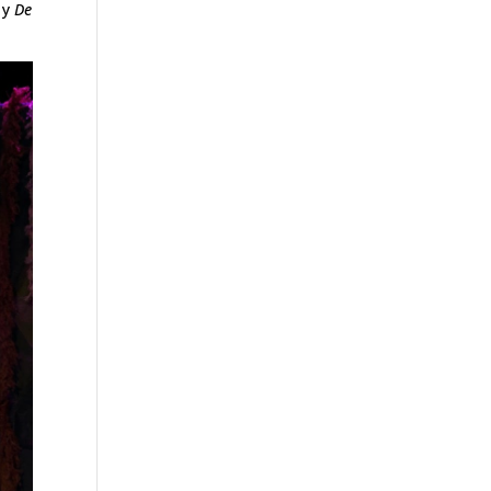
) y
De