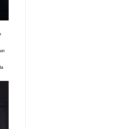
o
 un
la