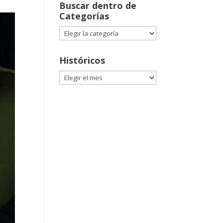
Buscar dentro de
Categorías
Buscar
dentro
de
Históricos
Categorías
Históricos