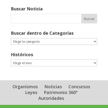
Buscar Noticia
Buscar dentro de Categorías
Buscar
dentro
de
Históricos
Categorías
Históricos
Organismos
Noticias
Concursos
Leyes
Patrimonio 360°
Autoridades