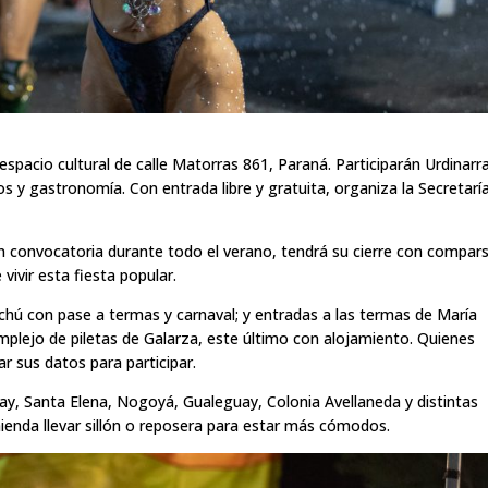
espacio cultural de calle Matorras 861, Paraná. Participarán Urdinarra
s y gastronomía. Con entrada libre y gratuita, organiza la Secretarí
an convocatoria durante todo el verano, tendrá su cierre con compar
ivir esta fiesta popular.
hú con pase a termas y carnaval; y entradas a las termas de María
plejo de piletas de Galarza, este último con alojamiento. Quienes
ar sus datos para participar.
bajay, Santa Elena, Nogoyá, Gualeguay, Colonia Avellaneda y distintas
mienda llevar sillón o reposera para estar más cómodos.