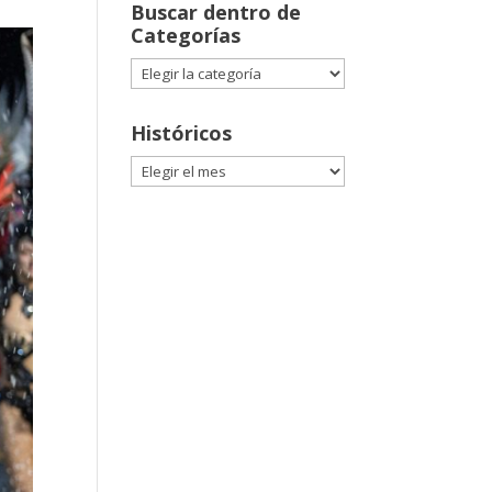
Buscar dentro de
Categorías
Buscar
dentro
de
Históricos
Categorías
Históricos