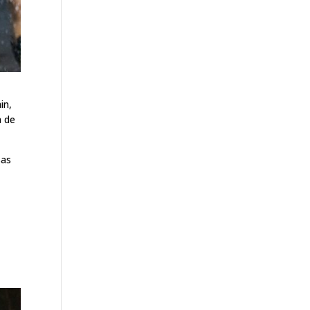
in,
a de
sas