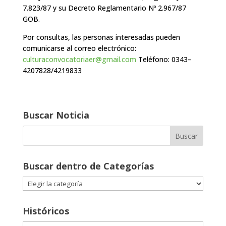
7.823/87 y su Decreto Reglamentario Nº 2.967/87
GOB.
Por consultas, las personas interesadas pueden
comunicarse al correo electrónico:
culturaconvocatoriaer@gmail.com
Teléfono: 0343–
4207828/4219833
Buscar Noticia
Buscar dentro de Categorías
Buscar
dentro
de
Históricos
Categorías