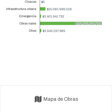
Cloacas
$0
$0
Infraestructura urbana
$15.080.986.028
$15.080.986.028
Emergencia
$3.401.941.752
$3.401.941.752
Obras viales
$164.965.886.796
$164.965.886.796
Otras
$3.945.297.685
$3.945.297.685
Mapa de Obras