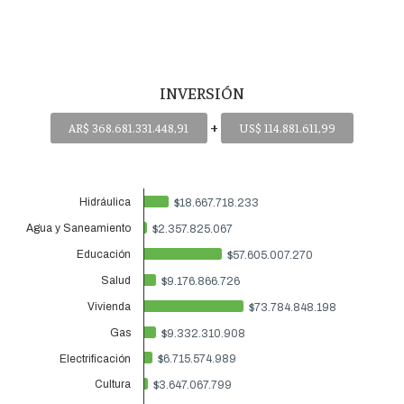
INVERSIÓN
+
AR$ 368.681.331.448,91
US$ 114.881.611,99
Hidráulica
$18.667.718.233
$18.667.718.233
Agua y Saneamiento
$2.357.825.067
$2.357.825.067
Educación
$57.605.007.270
$57.605.007.270
Salud
$9.176.866.726
$9.176.866.726
Vivienda
$73.784.848.198
$73.784.848.198
Gas
$9.332.310.908
$9.332.310.908
Electrificación
$6.715.574.989
$6.715.574.989
Cultura
$3.647.067.799
$3.647.067.799