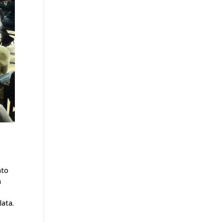
nto
a
lata.