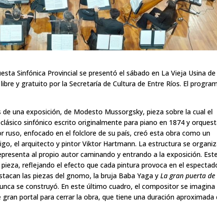
sta Sinfónica Provincial se presentó el sábado en La Vieja Usina de
ibre y gratuito por la Secretaría de Cultura de Entre Ríos. El progra
os de una exposición, de Modesto Mussorgsky, pieza sobre la cual el
n clásico sinfónico escrito originalmente para piano en 1874 y orques
r ruso, enfocado en el folclore de su país, creó esta obra como un
go, el arquitecto y pintor Viktor Hartmann. La estructura se organiz
epresenta al propio autor caminando y entrando a la exposición. Est
 pieza, reflejando el efecto que cada pintura provoca en el espectad
estacan las piezas del gnomo, la bruja Baba Yaga y
La gran puerta de
unca se construyó. En este último cuadro, el compositor se imagina 
 gran portal para cerrar la obra, que tiene una duración aproximada