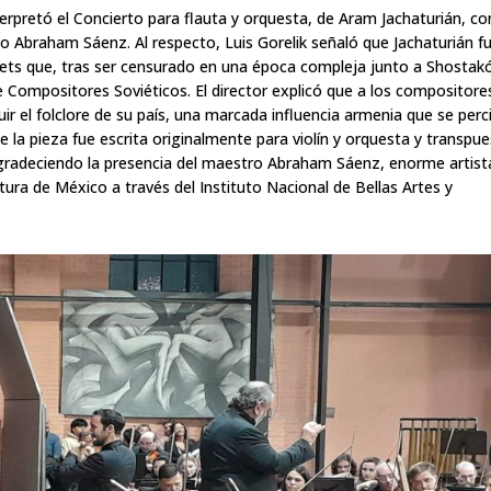
erpretó el Concierto para flauta y orquesta, de Aram Jachaturián, co
ano Abraham Sáenz. Al respecto, Luis Gorelik señaló que Jachaturián f
allets que, tras ser censurado en una época compleja junto a Shostak
de Compositores Soviéticos. El director explicó que a los compositore
cluir el folclore de su país, una marcada influencia armenia que se perc
 la pieza fue escrita originalmente para violín y orquesta y transpu
 agradeciendo la presencia del maestro Abraham Sáenz, enorme artist
tura de México a través del Instituto Nacional de Bellas Artes y