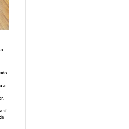
ma
tado
a a
e
or.
a sí
 de