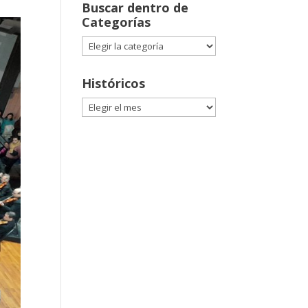
Buscar dentro de
Categorías
Buscar
dentro
de
Históricos
Categorías
Históricos