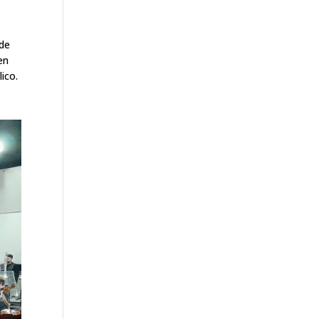
 de
en
ico.