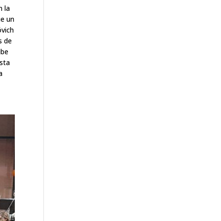
n la
ue un
óvich
s de
ibe
esta
a