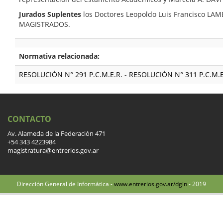
Jurados Suplentes
los Doctores Leopoldo Luis Francisco LA
MAGISTRADOS.
Normativa relacionada:
RESOLUCIÓN N° 291 P.C.M.E.R.
-
RESOLUCIÓN N° 311 P.C.M.E
CONTACTO
Av. Alameda de la Federación 471
+54 343 4223984
magistratura@entrerios.gov.ar
Dirección General de Informática -
www.entrerios.gov.ar/dgin
- 2019