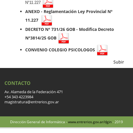
N°11.227
ANEXO
- Reglamentación Ley Provincial N°
11.227
DECRETO N° 731/26 GOB - Modifica Decreto
N°3814/25 GOB
CONVENIO COLEGIO PSICOLOGOS
Subir
CONTACTO
Av. Alameda de la Federación 471
+54 343 4223984
magistratura@entrerios.gov.ar
Dirección General de Informática -
www.entrerios.gov.ar/dgin
- 2019