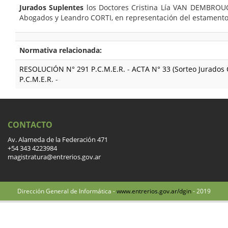
Jurados Suplentes
los Doctores Cristina Lía VAN DEMBROUC
Abogados y Leandro CORTI, en representación del estament
Normativa relacionada:
RESOLUCIÓN N° 291 P.C.M.E.R.
-
ACTA N° 33 (Sorteo Jurados 
P.C.M.E.R.
-
CONTACTO
Av. Alameda de la Federación 471
+54 343 4223984
magistratura@entrerios.gov.ar
Dirección General de Informática -
www.entrerios.gov.ar/dgin
- 2019