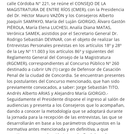
calle Córdoba N° 221, se reúne el CONSEJO DE LA
MAGISTRATURA DE ENTRE RÍOS (CMER), con la Presidencia
del Dr. Héctor Mauro VAZÓN y los Consejeros Alberto
Joaquín SAMPAYO, María del Luján GIORGIO, Álvaro Gastón
PIÉROLA, María Elena LUCHESI, Analía Diana MATAS,
Verónica SAMEK, asistidos por el Secretario General Dr.
Rodrigo Sebastián DEVINAR, con el objeto de realizar las
Entrevistas Personales previstas en los artículos 18º y 28º
de la Ley Nº 11.003 y los artículos 86º y siguientes del
Reglamento General del Consejo de la Magistratura
(RGCMER), correspondientes al Concurso Público Nº 260
destinado a cubrir UN (1) cargo de Defensor de Casación
Penal de la ciudad de Concordia. Se encuentran presentes
los postulantes del Concurso mencionado, que han sido
previamente convocados, a saber: Jorge Sebastián TITO,
Andrés Alberto ARIAS y Alejandro María GIORGIO.-
Seguidamente el Presidente dispone el ingreso al salón de
audiencias y presenta a los Consejeros que lo acompañan,
dando a conocer la metodología que se adoptará durante
la jornada para la recepción de las entrevistas, las que se
desarrollarán en base a los parámetros dispuestos en la
normativa antes mencionada y en definitiva, a que