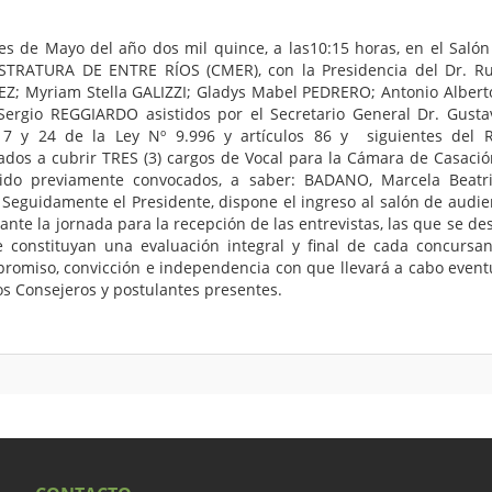
s de Mayo del año dos mil quince, a las10:15 horas, en el Salón d
STRATURA DE ENTRE RÍOS (CMER), con la Presidencia del Dr. Rub
Z; Myriam Stella GALIZZI; Gladys Mabel PEDRERO; Antonio Albert
rgio REGGIARDO asistidos por el Secretario General Dr. Gustav
s 17 y 24 de la Ley Nº 9.996 y artículos 86 y siguientes del
dos a cubrir TRES (3) cargos de Vocal para la Cámara de Casació
do previamente convocados, a saber: BADANO, Marcela Beatriz
Seguidamente el Presidente, dispone el ingreso al salón de audie
te la jornada para la recepción de las entrevistas, las que se de
 constituyan una evaluación integral y final de cada concursa
ompromiso, convicción e independencia con que llevará a cabo event
los Consejeros y postulantes presentes.