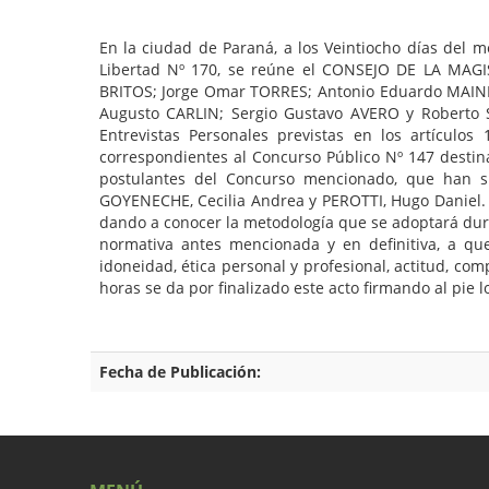
En la ciudad de Paraná, a los Veintiocho días del me
Libertad Nº 170, se reúne el CONSEJO DE LA MAGI
BRITOS; Jorge Omar TORRES; Antonio Eduardo MAINE
Augusto CARLIN; Sergio Gustavo AVERO y Roberto Se
Entrevistas Personales previstas en los artículo
correspondientes al Concurso Público Nº 147 destina
postulantes del Concurso mencionado, que han si
GOYENECHE, Cecilia Andrea y PEROTTI, Hugo Daniel. 
dando a conocer la metodología que se adoptará duran
normativa antes mencionada y en definitiva, a que
idoneidad, ética personal y profesional, actitud, c
horas se da por finalizado este acto firmando al pie 
Fecha de Publicación: