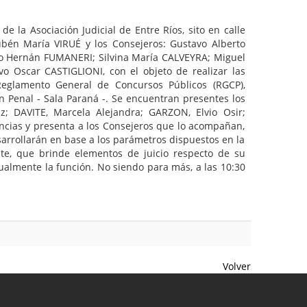
e la Asociación Judicial de Entre Ríos, sito en calle
én María VIRUÉ y los Consejeros: Gustavo Alberto
o Hernán FUMANERI; Silvina María CALVEYRA; Miguel
o Oscar CASTIGLIONI, con el objeto de realizar las
 Reglamento General de Concursos Públicos (RGCP),
n Penal - Sala Paraná -. Se encuentran presentes los
; DAVITE, Marcela Alejandra; GARZON, Elvio Osir;
ncias y presenta a los Consejeros que lo acompañan,
sarrollarán en base a los parámetros dispuestos en la
nte, que brinde elementos de juicio respecto de su
ualmente la función. No siendo para más, a las 10:30
Volver