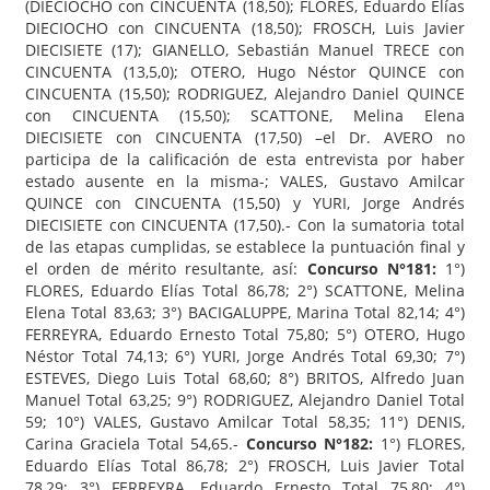
(DIECIOCHO con CINCUENTA (18,50); FLORES, Eduardo Elías
DIECIOCHO con CINCUENTA (18,50); FROSCH, Luis Javier
DIECISIETE (17); GIANELLO, Sebastián Manuel TRECE con
CINCUENTA (13,5,0); OTERO, Hugo Néstor QUINCE con
CINCUENTA (15,50); RODRIGUEZ, Alejandro Daniel QUINCE
con CINCUENTA (15,50); SCATTONE, Melina Elena
DIECISIETE con CINCUENTA (17,50) –el Dr. AVERO no
participa de la calificación de esta entrevista por haber
estado ausente en la misma-; VALES, Gustavo Amilcar
QUINCE con CINCUENTA (15,50) y YURI, Jorge Andrés
DIECISIETE con CINCUENTA (17,50).- Con la sumatoria total
de las etapas cumplidas, se establece la puntuación final y
el orden de mérito resultante, así:
Concurso N°181:
1°)
FLORES, Eduardo Elías Total 86,78; 2°) SCATTONE, Melina
Elena Total 83,63; 3°) BACIGALUPPE, Marina Total 82,14; 4°)
FERREYRA, Eduardo Ernesto Total 75,80; 5°) OTERO, Hugo
Néstor Total 74,13; 6°) YURI, Jorge Andrés Total 69,30; 7°)
ESTEVES, Diego Luis Total 68,60; 8°) BRITOS, Alfredo Juan
Manuel Total 63,25; 9°) RODRIGUEZ, Alejandro Daniel Total
59; 10°) VALES, Gustavo Amilcar Total 58,35; 11°) DENIS,
Carina Graciela Total 54,65.-
Concurso N°182:
1°) FLORES,
Eduardo Elías Total 86,78; 2°) FROSCH, Luis Javier Total
78,29; 3°) FERREYRA, Eduardo Ernesto Total 75,80; 4°)