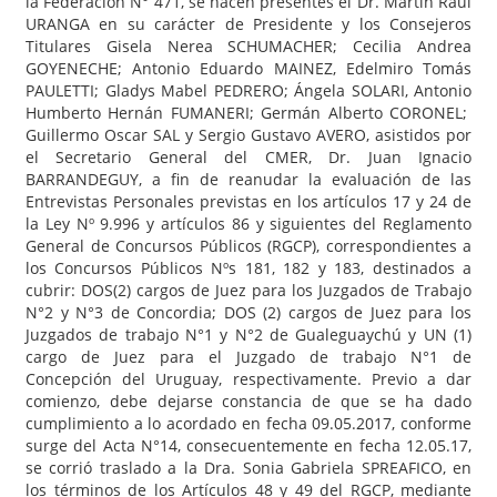
la Federación N° 471, se hacen presentes el Dr. Martín Raúl
URANGA en su carácter de Presidente y los Consejeros
Titulares Gisela Nerea SCHUMACHER; Cecilia Andrea
GOYENECHE; Antonio Eduardo MAINEZ, Edelmiro Tomás
PAULETTI; Gladys Mabel PEDRERO; Ángela SOLARI, Antonio
Humberto Hernán FUMANERI; Germán Alberto CORONEL;
Guillermo Oscar SAL y Sergio Gustavo AVERO, asistidos por
el Secretario General del CMER, Dr. Juan Ignacio
BARRANDEGUY, a fin de reanudar la evaluación de las
Entrevistas Personales previstas en los artículos 17 y 24 de
la Ley Nº 9.996 y artículos 86 y siguientes del Reglamento
General de Concursos Públicos (RGCP), correspondientes a
los Concursos Públicos Nºs 181, 182 y 183, destinados a
cubrir: DOS(2) cargos de Juez para los Juzgados de Trabajo
N°2 y N°3 de Concordia; DOS (2) cargos de Juez para los
Juzgados de trabajo N°1 y N°2 de Gualeguaychú y UN (1)
cargo de Juez para el Juzgado de trabajo N°1 de
Concepción del Uruguay, respectivamente. Previo a dar
comienzo, debe dejarse constancia de que se ha dado
cumplimiento a lo acordado en fecha 09.05.2017, conforme
surge del Acta N°14, consecuentemente en fecha 12.05.17,
se corrió traslado a la Dra. Sonia Gabriela SPREAFICO, en
los términos de los Artículos 48 y 49 del RGCP, mediante