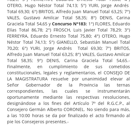
OTERO, Hugo Néstor Total 74,13; 5°) YURI, Jorge Andrés
Total 69,30; 6°) BRITOS, Alfredo Juan Manuel Total 63,25; 7°)
VALES, Gustavo Amilcar Total 58,35; 8°) DENIS, Carina
Graciela Total 54,65 y
Concurso N°183:
1°) FLORES, Eduardo
Elías Total 86,78; 2°) FROSCH, Luis Javier Total 78,29; 3°)
FERREYRA, Eduardo Ernesto Total 75,80; 4°) OTERO, Hugo
Néstor Total 74,13; 5°) GIANELLO, Sebastián Manuel Total
70,20; 6°) YURI, Jorge Andrés Total 69,30; 7°) BRITOS,
Alfredo Juan Manuel Total 63,25; 8°) VALES, Gustavo Amilcar
Total 58,35; 9°) DENIS, Carina Graciela Total 54,65.-
Finalmente, en cumplimiento de sus cometidos
constitucionales, legales y reglamentarios, el CONSEJO DE
LA MAGISTRATURA resuelve por unanimidad elevar al
Señor Gobernador de la Provincia las ternas
correspondientes, las cuales se instrumentarán
oportunamente mediante las respectivas resoluciones,
designándose a los fines del Artículo 7º del R.G.C.P., al
Consejero Germán Alberto CORONEL. No siendo para más,
a las 10:00 horas se da por finalizado el acto firmando al
pie los Consejeros presentes.-