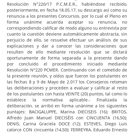
Resolución N°220/17 P.C.M.E.R., habiéndose recibido,
posteriormente, en fecha 18.05.17, su descargo así como su
renuncia a los presentes Concursos, por lo cual el Pleno en
forma unánime acuerda aceptar su renuncia, no
correspondiendo calificar de modo alguno su entrevista por
cuanto la cuestión deviene automáticamente abstracta, sin
perjuicio de ello, se resuelve efectuar un análisis de sus
explicaciones y dar a conocer las consideraciones que
resulten de ello mediante resolución que se dictará
oportunamente de forma separada a la presente dando
por concluido el procedimiento iniciado mediante
Resolución N°220 PCMER. Continuando con el cometido de
la presente reunión, y oídos que fueron los postulantes en
las fechas 8 y 9 de Mayo de 2.017 los Consejeros retoman
las deliberaciones y proceden a evaluar y calificar al resto
de los postulantes con hasta VEINTE (20) puntos, tal como lo
establece la normativa aplicable.- Finalizada la
deliberación, se arribó en forma unánime a los siguientes
puntajes: BACIGALUPPE, Marina DIECISEIS (16); BRITOS,
Alfredo Juan Manuel DIECISÉIS con CINCUENTA (16,50);
DENIS, Carina Graciela DOCE (12); ESTEVES, Diego Luis
catorce CON cincuenta (14,50); FERREYRA, Eduardo Ernesto