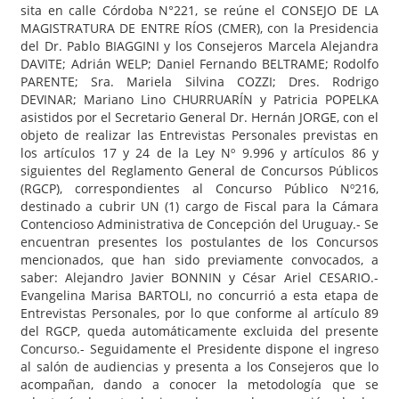
sita en calle Córdoba N°221, se reúne el CONSEJO DE LA
MAGISTRATURA DE ENTRE RÍOS (CMER), con la Presidencia
del Dr. Pablo BIAGGINI y los Consejeros Marcela Alejandra
DAVITE; Adrián WELP; Daniel Fernando BELTRAME; Rodolfo
PARENTE; Sra. Mariela Silvina COZZI; Dres. Rodrigo
DEVINAR; Mariano Lino CHURRUARÍN y Patricia POPELKA
asistidos por el Secretario General Dr. Hernán JORGE, con el
objeto de realizar las Entrevistas Personales previstas en
los artículos 17 y 24 de la Ley Nº 9.996 y artículos 86 y
siguientes del Reglamento General de Concursos Públicos
(RGCP), correspondientes al Concurso Público Nº216,
destinado a cubrir UN (1) cargo de Fiscal para la Cámara
Contencioso Administrativa de Concepción del Uruguay.- Se
encuentran presentes los postulantes de los Concursos
mencionados, que han sido previamente convocados, a
saber: Alejandro Javier BONNIN y César Ariel CESARIO.-
Evangelina Marisa BARTOLI, no concurrió a esta etapa de
Entrevistas Personales, por lo que conforme al artículo 89
del RGCP, queda automáticamente excluida del presente
Concurso.- Seguidamente el Presidente dispone el ingreso
al salón de audiencias y presenta a los Consejeros que lo
acompañan, dando a conocer la metodología que se