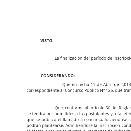
Paraná, 09 de Ma
VISTO:
La finalización del período de inscripción a l
CONSIDERANDO:
Que en fecha 11 de Abril de 2.013 finalizó el p
correspondiente al Concurso Público Nº 126, que tram
Que, conforme al artículo 50 del Reglamento Gene
se tendrá por admitidos a los postulantes y a tal efe
que se publicó el llamado a concurso, haciéndose s
podrán plantearse. Admitiéndose la inscripción condic