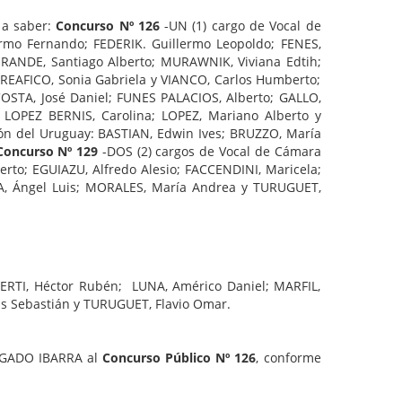
s a saber:
Concurso Nº 126
-UN (1) cargo de Vocal de
rmo Fernando; FEDERIK. Guillermo Leopoldo; FENES,
MORANDE, Santiago Alberto; MURAWNIK, Viviana Edtih;
PREAFICO, Sonia Gabriela y VIANCO, Carlos Humberto;
COSTA, José Daniel; FUNES PALACIOS, Alberto; GALLO,
 LOPEZ BERNIS, Carolina; LOPEZ, Mariano Alberto y
ión del Uruguay: BASTIAN, Edwin Ives; BRUZZO, María
Concurso Nº 129
-DOS (2) cargos de Vocal de Cámara
erto; EGUIAZU, Alfredo Alesio; FACCENDINI, Maricela;
IA, Ángel Luis; MORALES, María Andrea y TURUGUET,
IMBERTI, Héctor Rubén; LUNA, Américo Daniel; MARFIL,
s Sebastián y TURUGUET, Flavio Omar.
 BOGADO IBARRA al
Concurso Público Nº 126
, conforme