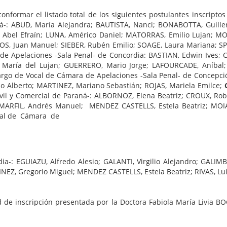
conformar el listado total de los siguientes postulantes inscripto
ná-: ABUD, María Alejandra; BAUTISTA, Nanci; BONABOTTA, Guille
TZ, Abel Efraín; LUNA, Américo Daniel; MATORRAS, Emilio Lujan; 
OS, Juan Manuel; SIEBER, Rubén Emilio; SOAGE, Laura Mariana; S
de Apelaciones -Sala Penal- de Concordia: BASTIAN, Edwin Ives; 
O, María del Lujan; GUERRERO, Mario Jorge; LAFOURCADE, Aníbal;
argo de Vocal de Cámara de Apelaciones -Sala Penal- de Concepc
no Alberto; MARTINEZ, Mariano Sebastián; ROJAS, Mariela Emilce;
ivil y Comercial de Paraná-: ALBORNOZ, Elena Beatriz; CROUX, Rob
l; MARFIL, Andrés Manuel; MENDEZ CASTELLS, Estela Beatriz; MO
cal de Cámara de
dia-: EGUIAZU, Alfredo Alesio; GALANTI, Virgilio Alejandro; GAL
Z, Gregorio Miguel; MENDEZ CASTELLS, Estela Beatriz; RIVAS, Lui
ud de inscripción presentada por la Doctora Fabiola María Livia