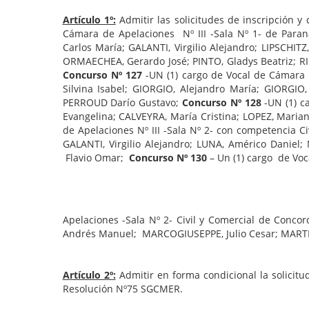
Artículo 1º:
Admitir las solicitudes de inscripción y 
Cámara de Apelaciones Nº III -Sala Nº 1- de Para
Carlos María; GALANTI, Virgilio Alejandro; LIPSCHI
ORMAECHEA, Gerardo José; PINTO, Gladys Beatriz; RI
Concurso Nº 127
-UN (1) cargo de Vocal de Cámara 
Silvina Isabel; GIORGIO, Alejandro María; GIORGI
PERROUD Darío Gustavo;
Concurso Nº 128
-UN (1) c
Evangelina; CALVEYRA, María Cristina; LOPEZ, Maria
de Apelaciones Nº III -Sala Nº 2- con competencia C
GALANTI, Virgilio Alejandro; LUNA, Américo Danie
Flavio Omar;
Concurso Nº 130
– Un (1) cargo de Vo
Apelaciones -Sala Nº 2- Civil y Comercial de Concor
Andrés Manuel; MARCOGIUSEPPE, Julio Cesar; MARTINE
Artículo 2º:
Admitir en forma condicional la solicit
Resolución Nº75 SGCMER.