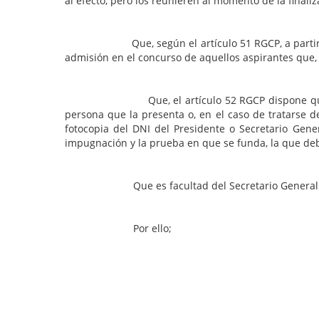
al efecto, pero los reunieren al momento de la finaliz
Que, según el artículo 51 RGCP, a partir de la p
admisión en el concurso de aquellos aspirantes que, 
Que, el artículo 52 RGCP dispone que las impu
persona que la presenta o, en el caso de tratarse de
fotocopia del DNI del Presidente o Secretario G
impugnación y la prueba en que se funda, la que de
Que es facultad del Secretario General del CMER d
Por ello;