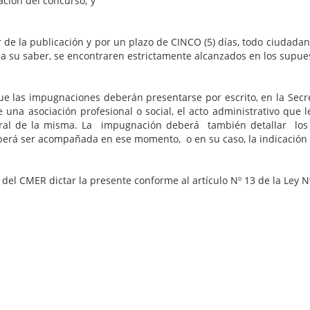
ación del concurso; y
ublicación y por un plazo de CINCO (5) días, todo ciudadano y 
a su saber, se encontraren estrictamente alcanzados en los supuest
gnaciones deberán presentarse por escrito, en la Secretarí
 una asociación profesional o social, el acto administrativo que le
eneral de la misma. La impugnación deberá también detallar lo
berá ser acompañada en ese momento, o en su caso, la indicación 
ictar la presente conforme al artículo Nº 13 de la Ley Nº9.99
EL SECRETARIO GENERAL DEL
CONSEJO DE LA MAGISTRATURA DE ENTRE RIOS
RESUELVE: