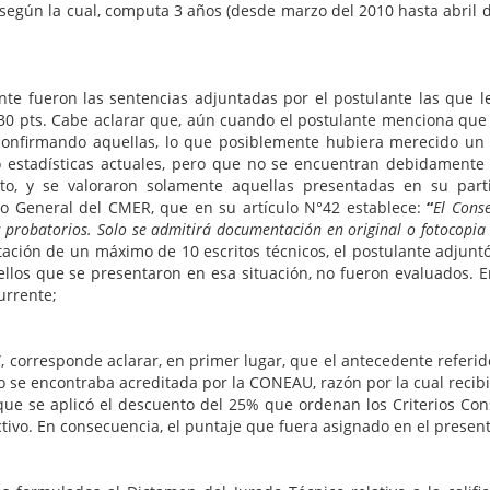
según la cual, computa 3 años (desde marzo del 2010 hasta abril del
ente fueron las sentencias adjuntadas por el postulante las que 
 0,30 pts. Cabe aclarar que, aún cuando el postulante menciona que
 confirmando aquellas, lo que posiblemente hubiera merecido un p
ó estadísticas actuales, pero que no se encuentran debidamente 
to, y se valoraron solamente aquellas presentadas en su partic
o General del CMER, que en su artículo N°42 establece:
“
El Cons
s probatorios. Solo se admitirá documentación en original o fotocopia
tación de un máximo de 10 escritos técnicos, el postulante adju
uellos que se presentaron en esa situación, no fueron evaluados. 
urrente;
 corresponde aclarar, en primer lugar, que el antecedente referid
o se encontraba acreditada por la CONEAU, razón por la cual recibió
que se aplicó el descuento del 25% que ordenan los Criterios Co
ctivo. En consecuencia, el puntaje que fuera asignado en el presen