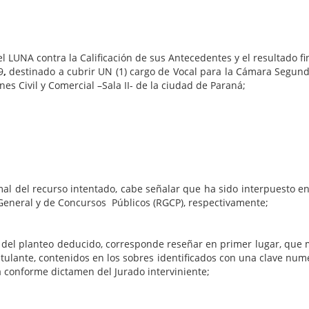
LUNA contra la Calificación de sus Antecedentes y el resultado fin
9
,
destinado a cubrir UN (1) cargo de Vocal para la Cámara Segunda
s Civil y Comercial –Sala II- de la ciudad de Paraná;
urso intentado, cabe señalar que ha sido interpuesto en tie
 General y de Concursos Públicos (RGCP), respectivamente;
 del planteo deducido, corresponde reseñar en primer lugar, que m
stulante, contenidos en los sobres identificados con una clave numé
da conforme dictamen del Jurado interviniente;