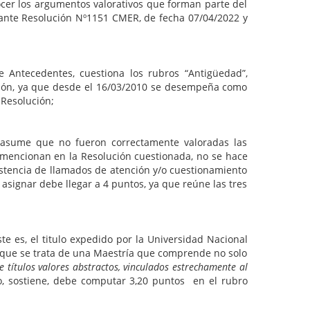
ocer los argumentos valorativos que forman parte del
diante Resolución Nº1151 CMER, de fecha 07/04/2022 y
e Antecedentes, cuestiona los rubros “Antigüedad”,
ración, ya que desde el 16/03/2010 se desempeña como
 Resolución;
e asume que no fueron correctamente valoradas las
e mencionan en la Resolución cuestionada, no se hace
istencia de llamados de atención y/o cuestionamiento
a asignar debe llegar a 4 puntos, ya que reúne las tres
e es, el titulo expedido por la Universidad Nacional
a que se trata de una Maestría que comprende no solo
e títulos valores abstractos, vinculados estrechamente al
vo, sostiene, debe computar 3,20 puntos en el rubro