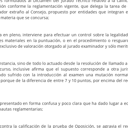
s formulados al Dictamen del Jurado Técnico relativo a la califi
n conforme la reglamentación vigente, que delega la tarea de el
nador extraño al Consejo, propuesto por entidades que integran
a materia que se concursa;
a en pleno, interviene para efectuar un control sobre la legalida
es materiales en la puntuación, o en el procedimiento o resguard
clusivo de valoración otorgado al jurado examinador y sólo meritu
a instancia, sino de todo lo actuado desde la resolución de llama
curso, inclusive afirma que el supuesto corresponde a otra jur
endo sufrido con la introducción al examen una mutación normat
 porque de la diferencia de entre 7 y 10 puntos, por encima del r
presentado en forma confusa y poco clara que ha dado lugar a e
pautas reglamentarias;
ontra la calificación de la prueba de Oposición, se agravia el r