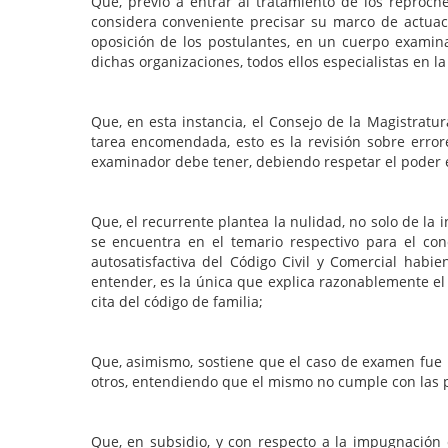
Que, previo a entrar al tratamiento de los reproche
considera conveniente precisar su marco de actuació
oposición de los postulantes, en un cuerpo exami
dichas organizaciones, todos ellos especialistas en l
Que, en esta instancia, el Consejo de la Magistratur
tarea encomendada, esto es la revisión sobre error
examinador debe tener, debiendo respetar el poder ex
Que, el recurrente plantea la nulidad, no solo de l
se encuentra en el temario respectivo para el con
autosatisfactiva del Código Civil y Comercial habi
entender, es la única que explica razonablemente el
cita del código de familia;
Que, asimismo, sostiene que el caso de examen fue 
otros, entendiendo que el mismo no cumple con las 
Que, en subsidio, y con respecto a la impugnación c