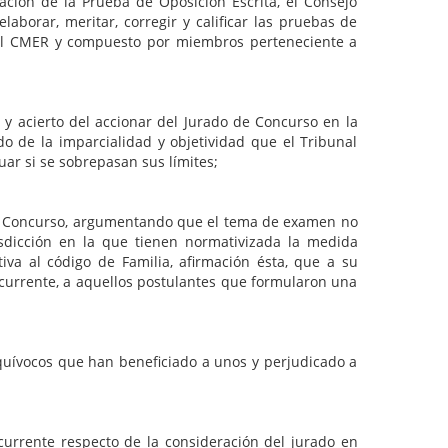
cación de la Prueba de Oposición Escrita, el Consejo
aborar, meritar, corregir y calificar las pruebas de
 el CMER y compuesto por miembros perteneciente a
d y acierto del accionar del Jurado de Concurso en la
o de la imparcialidad y objetividad que el Tribunal
ar si se sobrepasan sus límites;
do a Concurso, argumentando que el tema de examen no
isdicción en la que tienen normativizada la medida
iva al código de Familia, afirmación ésta, que a su
ecurrente, a aquellos postulantes que formularon una
quívocos que han beneficiado a unos y perjudicado a
ecurrente respecto de la consideración del jurado en