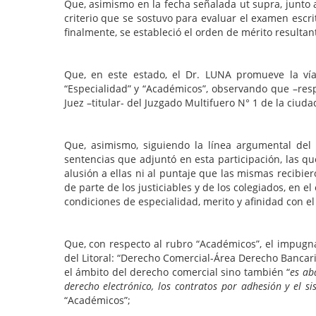
Que, asimismo en la fecha señalada ut supra, junto 
criterio que se sostuvo para evaluar el examen escr
finalmente, se estableció el orden de mérito resulta
Que, en este estado, el Dr. LUNA promueve la vía 
“Especialidad” y “Académicos”, observando que –resp
Juez –titular- del Juzgado Multifuero N° 1 de la ciud
Que, asimismo, siguiendo la línea argumental del
sentencias que adjuntó en esta participación, las q
alusión a ellas ni al puntaje que las mismas recibi
de parte de los justiciables y de los colegiados, en e
condiciones de especialidad, merito y afinidad con e
Que, con respecto al rubro “Académicos”, el impugna
del Litoral: “Derecho Comercial-Área Derecho Bancar
el ámbito del derecho comercial sino también “
es ab
derecho electrónico, los contratos por adhesión y el 
“Académicos”;