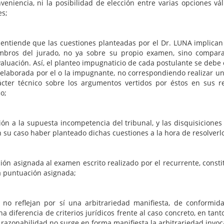
veniencia, ni la posibilidad de elección entre varias opciones vál
es;
 las cuestiones planteadas por el Dr. LUNA implican una o
iembros del jurado, no ya sobre su propio examen, sino compar
aluación. Así, el planteo impugnaticio de cada postulante se debe c
a elaborada por el o la impugnante, no correspondiendo realizar u
rácter técnico sobre los argumentos vertidos por éstos en sus 
o;
ón a la supuesta incompetencia del tribunal, y las disquisiciones e
su caso haber planteado dichas cuestiones a la hora de resolverlo
ación asignada al examen escrito realizado por el recurrente, const
 la puntuación asignada;
no reflejan por sí una arbitrariedad manifiesta, de conformid
na diferencia de criterios jurídicos frente al caso concreto, en t
 razonabilidad no surge en forma manifiesta la arbitrariedad invoc