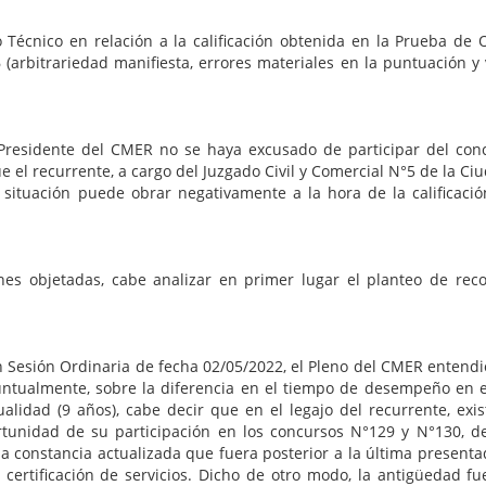
Técnico en relación a la calificación obtenida en la Prueba de 
 (arbitrariedad manifiesta, errores materiales en la puntuación y 
 Presidente del CMER no se haya excusado de participar del conc
ue el recurrente, a cargo del Juzgado Civil y Comercial N°5 de la C
situación puede obrar negativamente a la hora de la calificació
nes objetadas, cabe analizar en primer lugar el planteo de reco
n Sesión Ordinaria de fecha 02/05/2022, el Pleno del CMER enten
untualmente, sobre la diferencia en el tiempo de desempeño en el
ualidad (9 años), cabe decir que en el legajo del recurrente, exi
rtunidad de su participación en los concursos N°129 y N°130, d
 constancia actualizada que fuera posterior a la última presenta
 certificación de servicios. Dicho de otro modo, la antigüedad 