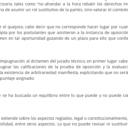
isorio, tales como “no ahondar a la hora rebatir los derechos i
 de asumir un rol sustitutivo de la partes, sino valorar el contexto
r el quejoso, cabe decir que no corresponde hacer lugar por cuan
ipta por los postulantes que asistieron a la instancia de oposició
men en tal oportunidad gozando de un plazo para ello que conllev
impugnación al dictamen del jurado técnico, en primer lugar cabe de
nar las calificaciones de la prueba de oposición y la evaluac
 la existencia de arbitrariedad manifiesta, explicitando que no se
 puntaje asignado;
o un equilibrio entre lo que puede y no puede controlar 
bre los aspectos reglados, legal o constitucionalmente, el pro
bilidad, entre otros aspectos. Lo que no puede revisar ni sustituir