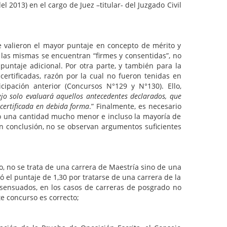
 2013) en el cargo de Juez –titular- del Juzgado Civil
le valieron el mayor puntaje en concepto de mérito y
 las mismas se encuentran “firmes y consentidas”, no
untaje adicional. Por otra parte, y también para la
certificadas, razón por la cual no fueron tenidas en
ipación anterior (Concursos N°129 y N°130). Ello,
ejo solo evaluará aquellos antecedentes declarados, que
 certificada en debida forma
.” Finalmente, es necesario
ntó una cantidad mucho menor e incluso la mayoría de
En conclusión, no se observan argumentos suficientes
o, no se trata de una carrera de Maestría sino de una
 el puntaje de 1,30 por tratarse de una carrera de la
nsensuados, en los casos de carreras de posgrado no
te concurso es correcto;