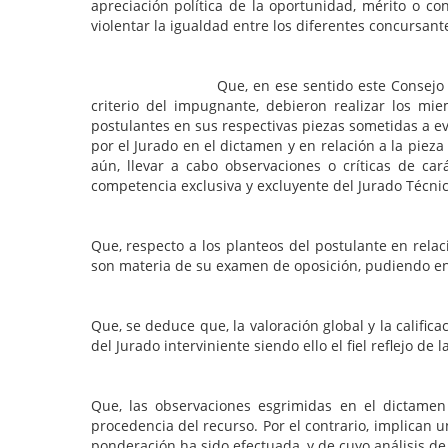
apreciación política de la oportunidad, mérito o con
violentar la igualdad entre los diferentes concursant
Que, en ese sentido este Consejo entiende que
criterio del impugnante, debieron realizar los m
postulantes en sus respectivas piezas sometidas a ev
por el Jurado en el dictamen y en relación a la piez
aún, llevar a cabo observaciones o críticas de ca
competencia exclusiva y excluyente del Jurado Técnic
Que, respecto a los planteos del postulante en relaci
son materia de su examen de oposición, pudiendo en 
Que, se deduce que, la valoración global y la calific
del Jurado interviniente siendo ello el fiel reflejo de
Que, las observaciones esgrimidas en el dictamen 
procedencia del recurso. Por el contrario, implican u
ponderación ha sido efectuada, y de cuyo análisis de