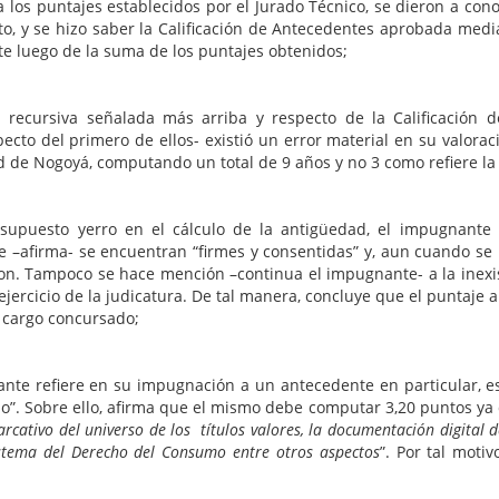
a los puntajes establecidos por el Jurado Técnico, se dieron a con
ito, y se hizo saber la Calificación de Antecedentes aprobada me
nte luego de la suma de los puntajes obtenidos;
recursiva señalada más arriba y respecto de la Calificación d
ecto del primero de ellos- existió un error material en su valo
ad de Nogoyá, computando un total de 9 años y no 3 como refiere la
 supuesto yerro en el cálculo de la antigüedad, el impugnant
ue –afirma- se encuentran “firmes y consentidas” y, aun cuando s
eron. Tampoco se hace mención –continua el impugnante- a la inex
l ejercicio de la judicatura. De tal manera, concluye que el puntaje 
l cargo concursado;
nte refiere en su impugnación a un antecedente en particular, est
io”. Sobre ello, afirma que el mismo debe computar 3,20 puntos y
arcativo del universo de los títulos valores, la documentación digital d
sistema del Derecho del Consumo entre otros aspectos
”. Por tal moti