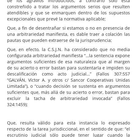
de los agravios introducidos, a contrario sólo está
constreñido a tratar los argumentos serios que resulten
atendibles y que se enmarquen dentro de los supuestos
excepcionales que prevé la normativa aplicable;
Que, a fin de desentrañar si estamos o no en presencia de
una arbitrariedad manifiesta, es dable traer a colación las
pautas que pueden extraerse de la jurisprudencia;
Que, en efecto, la C.S.J.N. ha considerado que no media
configurada arbitrariedad manifiesta “…la sentencia expone
argumentos suficientes de esa naturaleza que al margen
de su acierto o error bastan para sustentarla e impiden su
descalificación como acto judicial…” (Fallos 307:557
“GALVÁN, Víctor A. y otros c/ Sancor Cooperativas Unidas
Limitada”), o “cuando decisión se sustenta en argumentos
suficientes que, más allá de su acierto o error, bastan para
excluir la tacha de arbitrariedad invocada” (Fallos
324:1459);
Que, resulta válido para esta instancia lo expresado
respecto de la tarea jurisdiccional, en el sentido de que: “el
escrutinio judicial sólo puede tener lugar cuando la