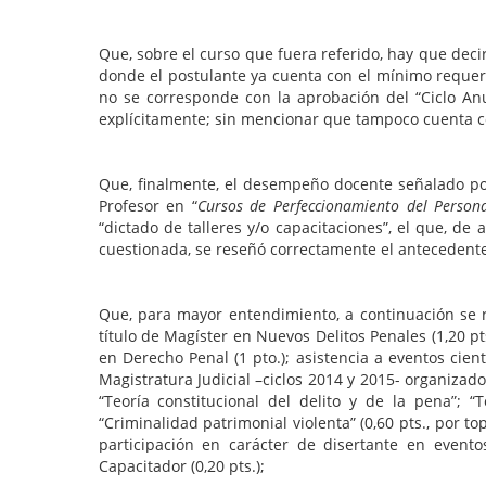
Que, sobre el curso que fuera referido, hay que decir 
donde el postulante ya cuenta con el mínimo requerid
no se corresponde con la aprobación del “Ciclo Anua
explícitamente; sin mencionar que tampoco cuenta co
Que, finalmente, el desempeño docente señalado por 
Profesor en “
Cursos de Perfeccionamiento del Personal
“dictado de talleres y/o capacitaciones”, el que, de
cuestionada, se reseñó correctamente el antecedente
Que, para mayor entendimiento, a continuación se re
título de Magíster en Nuevos Delitos Penales (1,20 pts
en Derecho Penal (1 pto.); asistencia a eventos cien
Magistratura Judicial –ciclos 2014 y 2015- organizado
“Teoría constitucional del delito y de la pena”; 
“Criminalidad patrimonial violenta” (0,60 pts., por to
participación en carácter de disertante en event
Capacitador (0,20 pts.);