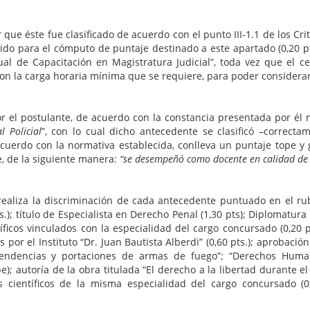
que éste fue clasificado de acuerdo con el punto III-1.1 de los Cri
o para el cómputo de puntaje destinado a este apartado (0,20 pts.
l de Capacitación en Magistratura Judicial”, toda vez que el cer
n la carga horaria mínima que se requiere, para poder considerar
el postulante, de acuerdo con la constancia presentada por él m
 Policial
”, con lo cual dicho antecedente se clasificó –correct
 acuerdo con la normativa establecida, conlleva un puntaje tope y g
, de la siguiente manera:
“se desempeñó como docente en calidad de
aliza la discriminación de cada antecedente puntuado en el rubr
.); título de Especialista en Derecho Penal (1,30 pts); Diplomatura
tíficos vinculados con la especialidad del cargo concursado (0,20
s por el Instituto “Dr. Juan Bautista Alberdi” (0,60 pts.); aprobac
“Tendencias y portaciones de armas de fuego”; “Derechos Humanos
pe); autoría de la obra titulada “El derecho a la libertad durante el
os científicos de la misma especialidad del cargo concursado 