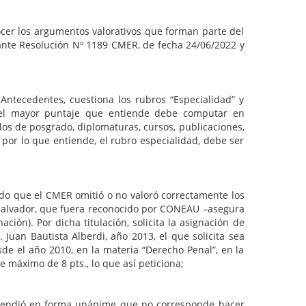
ocer los argumentos valorativos que forman parte del
iante Resolución Nº 1189 CMER, de fecha 24/06/2022 y
Antecedentes, cuestiona los rubros “Especialidad” y
z del mayor puntaje que entiende debe computar en
os de posgrado, diplomaturas, cursos, publicaciones,
or lo que entiende, el rubro especialidad, debe ser
do que el CMER omitió o no valoró correctamente los
l Salvador, que fuera reconocido por CONEAU –asegura
ón). Por dicha titulación, solicita la asignación de
 Juan Bautista Alberdi, año 2013, el que solicita sea
sde el año 2010, en la materia “Derecho Penal”, en la
e máximo de 8 pts., lo que así peticiona;
ntendió en forma unánime que no corresponde hacer