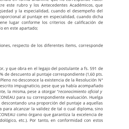
ntre este rubro y los Antecedentes Académicos, que
tigüedad y la especialidad, cuando el desempeño del
oporcional al puntaje en especialidad, cuando dicha
ne lugar conforme los criterios de calificación de
do en este apartado;
ones, respecto de los diferentes ítems, corresponde
r, y que obra en el legajo del postulante a fs. 591 de
5% de descuento al puntaje correspondiente (1,60 pts.
 Pleno no desconoce la existencia de la Resolución N°
u escrito impugnaticio, pese que ya había acompañado
te, la misma, pese a otorgar “
reconocimiento oficial y
e CONEAU para su correspondiente evaluación. Huelga
o, descontando una proporción del puntaje a aquellas
 para alcanzar la validez de tal o cual diploma, sino
la CONEAU como órgano que garantiza la excelencia de
odológico, etc.). Por tanto, en conformidad con estos