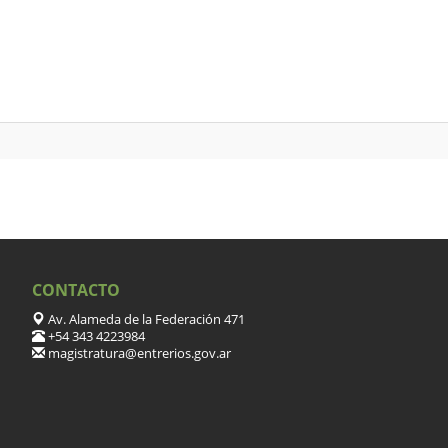
CONTACTO
Av. Alameda de la Federación 471
+54 343 4223984
magistratura@entrerios.gov.ar