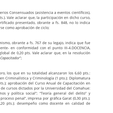
terios Consensuados (asistencia a eventos científicos),
). Vale aclarar que, la participación en dicho curso,
tificado presentado, obrante a fs. 848, no lo indica
se como aprobación de ciclo;
ismo, obrante a fs. 767 de su legajo, indica que fue
amente- en conformidad con el punto III-4.DOCENCIA,
lobal de 0,20 pts. Vale aclarar que, en la resolución
 Capacitador
”;
o, los que en su totalidad alcanzaron los 6,60 pts.:
 en Criminalística y Criminología (1 pto.); Diplomatura
 pts.); aprobación del Curso Anual de Capacitación en
ión de cursos dictados por la Universidad del Comahue:
 y política social”; “Teoría general del delito” y
 proceso penal”, impresa por gráfica Garat (0,30 pts.);
(0,20 pts.); desempeño como docente en calidad de