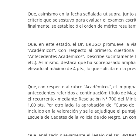
Que, asimismo en la fecha señalada ut supra, junto 
criterio que se sostuvo para evaluar el examen escr
finalmente, se estableció el orden de mérito resulta
Que, en este estado, el Dr. BRUGO promueve la vía 
“Académicos”. Con respecto al primero, cuestiona
“Antecedentes Académicos”. Describe sucintamente lo
etc.). Asimismo, destaca que ha sobrepasado amplia
elevado al máximo de 4 pts., lo que solicita en la pre
Que, con respecto al rubro “Académicos”, el impugn
antecedentes referidos a continuación: título de Ma
el recurrente- mediante Resolución N° 700 del Minis
1,60 pts. Por otro lado, la aprobación del “Curso de
incluido en la valoración y se le adjudique el punta
Escuela de Cadetes de la Policía de Río Negro. En con
Que, analizado nuevamente el legajo del Dr. BRUG