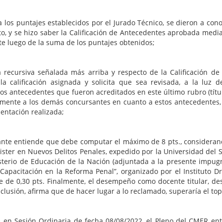
a los puntajes establecidos por el Jurado Técnico, se dieron a con
ito, y se hizo saber la Calificación de Antecedentes aprobada med
nte luego de la suma de los puntajes obtenidos;
recursiva señalada más arriba y respecto de la Calificación de 
 la calificación asignada y solicita que sea revisada, a la lu
s antecedentes que fueron acreditados en este último rubro (títul
mente a los demás concursantes en cuanto a estos antecedentes, p
sentación realizada;
ante entiende que debe computar el máximo de 8 pts., consideran
gister en Nuevos Delitos Penales, expedido por la Universidad de
terio de Educación de la Nación (adjuntada a la presente impugnaci
 Capacitación en la Reforma Penal”, organizado por el Instituto Dr.
je de 0,30 pts. Finalmente, el desempeño como docente titular, de
clusión, afirma que de hacer lugar a lo reclamado, superaría el top
O en Sesión Ordinaria de fecha 08/08/2022, el Pleno del CMER e