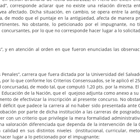
idad”, corresponde aclarar que no existe una relación directa e
 vea afectado. Dicha situación, en cambio, se opera entre la an
a, de modo que el puntaje en la antigüedad, afecta de manera pr
nentes. No obstante, lo peticionado por el impugnante, no tie
concursantes, por lo que no corresponde hacer lugar a lo solicita
”, y en atención al orden en que fueron enunciadas las observaci
Penales”, carrera que fuera dictada por la Universidad del Salvado
 por lo que conforme los Criterios Consensuados, se le aplicó el 2
 concursada), de modo tal, que computó 1,20 pts. por la misma. El
de Educación de la Nación, que el quejoso adjunta como anexo a s
ento de efectivizar la inscripción al presente concurso. No obstan
l déficit que padece la carrera al no haber sido presentada ant
robación por parte de dicha institución a las carreras de posgrad
 con un criterio que privilegie la mera formalidad administrativa
ar una valoración diferenciada que dependa de la intervención de 
 calidad en sus distintos niveles (institucional, curricular, met
acer lugar a lo peticionado por el impugnante;