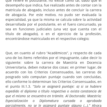
que refiere el postulante, no existe como tal, dado que el
desempeño que indica, fue realizado antes de contar con la
matrícula de abogado, incluso antes de concluir la carrera
de abogacía. Por este motivo, no pudo ser evaluada la
especialidad, ya que la misma se calcula sobre la actividad
desarrollada por el postulante, en el fuero concursado, ya
sea en funciones judiciales (una vez que cuenta con el
título de abogado), o en el ejercicio de la profesión,
encontrándose matriculado en el respectivo colegio;
Que, en cuanto al rubro “Académicos”, y respecto de cada
uno de los ítems referidos por el impugnante, cabe decir lo
siguiente: sobre la carrera de Maestría en Docencia
Universitaria, deben notarse dos cosas: en primer lugar, de
acuerdo con los Criterios Consensuados, las carreras de
posgrado solo computan puntaje cuando son concluidas,
ello conforme lo determinan los Criterios Consensuados, en
el punto III.1.3. “
Solo se asignará puntaje: a) si se hubiere
expedido el diploma o título respectivo o exista constancia de
que el mismo se encuentra en trámite. Al Doctorado; Maestría;
Especialización o Diplomatura cursada o aprobada
parcialmente, no se le asignará puntaje alguno (…).”
Ahora