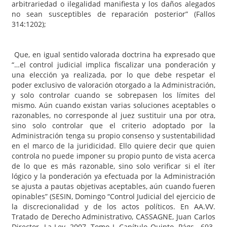
arbitrariedad o ilegalidad manifiesta y los daños alegados
no sean susceptibles de reparación posterior” (Fallos
314:1202);
Que, en igual sentido valorada doctrina ha expresado que
“…el control judicial implica fiscalizar una ponderación y
una elección ya realizada, por lo que debe respetar el
poder exclusivo de valoración otorgado a la Administración,
y solo controlar cuando se sobrepasen los límites del
mismo. Aún cuando existan varias soluciones aceptables o
razonables, no corresponde al juez sustituir una por otra,
sino solo controlar que el criterio adoptado por la
Administración tenga su propio consenso y sustentabilidad
en el marco de la juridicidad. Ello quiere decir que quien
controla no puede imponer su propio punto de vista acerca
de lo que es más razonable, sino solo verificar si el íter
lógico y la ponderación ya efectuada por la Administración
se ajusta a pautas objetivas aceptables, aún cuando fueren
opinables” (SESIN, Domingo “Control Judicial del ejercicio de
la discrecionalidad y de los actos políticos. En AA.VV.
Tratado de Derecho Administrativo, CASSAGNE, Juan Carlos
Director. La Ley, 2007. Tomo I. Capítulo Quinto. Págs., 693-