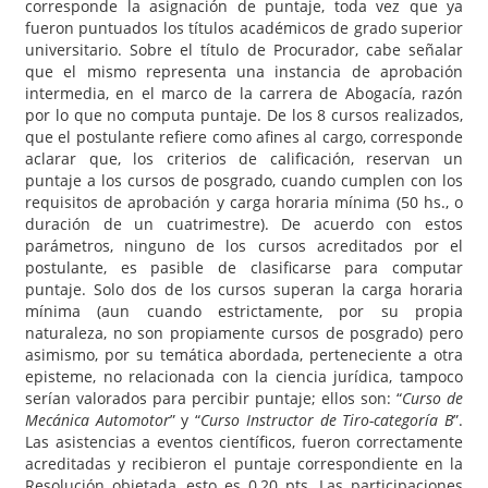
corresponde la asignación de puntaje, toda vez que ya
fueron puntuados los títulos académicos de grado superior
universitario. Sobre el título de Procurador, cabe señalar
que el mismo representa una instancia de aprobación
intermedia, en el marco de la carrera de Abogacía, razón
por lo que no computa puntaje. De los 8 cursos realizados,
que el postulante refiere como afines al cargo, corresponde
aclarar que, los criterios de calificación, reservan un
puntaje a los cursos de posgrado, cuando cumplen con los
requisitos de aprobación y carga horaria mínima (50 hs., o
duración de un cuatrimestre). De acuerdo con estos
parámetros, ninguno de los cursos acreditados por el
postulante, es pasible de clasificarse para computar
puntaje. Solo dos de los cursos superan la carga horaria
mínima (aun cuando estrictamente, por su propia
naturaleza, no son propiamente cursos de posgrado) pero
asimismo, por su temática abordada, perteneciente a otra
episteme, no relacionada con la ciencia jurídica, tampoco
serían valorados para percibir puntaje; ellos son: “
Curso de
Mecánica Automotor
” y “
Curso Instructor de Tiro-categoría B
”.
Las asistencias a eventos científicos, fueron correctamente
acreditadas y recibieron el puntaje correspondiente en la
Resolución objetada, esto es 0,20 pts. Las participaciones