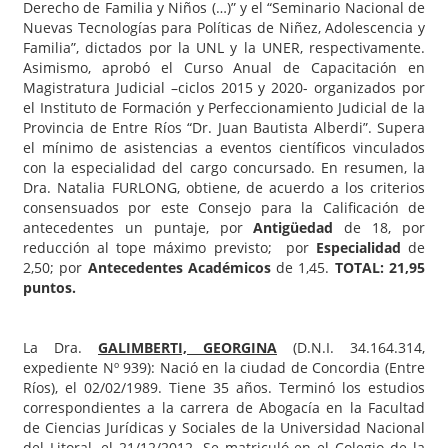
Derecho de Familia y Niños (…)” y el “Seminario Nacional de
Nuevas Tecnologías para Políticas de Niñez, Adolescencia y
Familia”, dictados por la UNL y la UNER, respectivamente.
Asimismo, aprobó el Curso Anual de Capacitación en
Magistratura Judicial –ciclos 2015 y 2020- organizados por
el Instituto de Formación y Perfeccionamiento Judicial de la
Provincia de Entre Ríos “Dr. Juan Bautista Alberdi”. Supera
el mínimo de asistencias a eventos científicos vinculados
con la especialidad del cargo concursado. En resumen, la
Dra. Natalia FURLONG, obtiene, de acuerdo a los criterios
consensuados por este Consejo para la Calificación de
antecedentes un puntaje, por
Antigüedad
de 18, por
reducción al tope máximo previsto; por
Especialidad
de
2,50; por
Antecedentes Académicos
de 1,45.
TOTAL: 21,95
puntos.
La Dra.
GALIMBERTI, GEORGINA
(D.N.I. 34.164.314,
expediente Nº 939): Nació en la ciudad de Concordia (Entre
Ríos), el 02/02/1989. Tiene 35 años. Terminó los estudios
correspondientes a la carrera de Abogacía en la Facultad
de Ciencias Jurídicas y Sociales de la Universidad Nacional
del Litoral, el 21/12/2012. Se matriculó en el Colegio de la