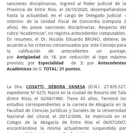
sanciones disciplinarias. Ingresó al Poder Judicial de la
Provincia de Entre Ríos, el 26/10/2020, desempeñándose
hasta la actualidad, en el cargo de Delegado Judicial –
interino- de la Unidad Fiscal de Concordia (computa 2
años). No posee sanciones disciplinarias. Respecto del
rubro “Académicos”, no registra antecedentes computables.
En resumen, el Dr. Nicolás Eduardo BRUNO, obtiene, de
acuerdo a los criterios consensuados por este Consejo para
la calificación de antecedentes un puntaje,
por
Antigüedad
de 18, por reducción al tope máximo
previsto; por
Especialidad
de 3; por
Antecedentes
Académicos
de 0.
TOTAL: 21 puntos.
La Dra.
COSATTI
, DÉBORA VANESA
(D.N.I. 27.835.527,
expediente Nº 627): Nació en la ciudad de Rosario del Tala
(Entre Ríos), el 02/06/1980. Tiene 43 años. Terminó los
estudios correspondientes a la carrera de Abogacía en la
Facultad de Ciencias Jurídicas y Sociales de la Universidad
Nacional del Litoral, el 20/12/2006. Se matriculó en el
Colegio de la Abogacía de Entre Ríos el 06/07/2007,
encontrándose la misma actualmente suspendida por