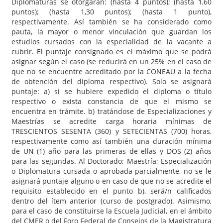
Diplomaturas se otorgarán: (hasta 4 puntos); (hasta 1,60
puntos); (hasta 1,30 puntos); (hasta 1 punto),
respectivamente. Así también se ha considerado como
pauta, la mayor o menor vinculación que guardan los
estudios cursados con la especialidad de la vacante a
cubrir. El puntaje consignado es el máximo que se podrá
asignar según el caso (se reducirá en un 25% en el caso de
que no se encuentre acreditado por la CONEAU a la fecha
de obtención del diploma respectivo). Solo se asignará
puntaje: a) si se hubiere expedido el diploma o título
respectivo o exista constancia de que el mismo se
encuentra en trámite. b) tratándose de Especializaciones y
Maestrías se acredite carga horaria mínimas de
TRESCIENTOS SESENTA (360) y SETECIENTAS (700) horas,
respectivamente como así también una duración mínima
de UN (1) año para las primeras de ellas y DOS (2) años
para las segundas. Al Doctorado; Maestría; Especialización
o Diplomatura cursada o aprobada parcialmente, no se le
asignará puntaje alguno o en caso de que no se acredite el
requisito establecido en el punto b), será/n calificados
dentro del ítem anterior (curso de postgrado). Asimismo,
para el caso de constituirse la Escuela Judicial, en el ámbito
del CMER o del Foro Federal de Consejos de la Magistratura