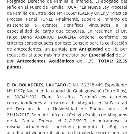
Posgrado Derecho de Familia e Infancia. El abogado del
Niño en el Fuero de Familia” (UCA); “La Nueva Ley Procesal
de Familia de Entre Ríos N° 10668” (CAER y UNL); y “Práctica
Procesal Penal” (UNL). Finalmente, supera el mínimo de
asistencias a eventos científicos vinculados a la
especialidad del cargo que concursa. En resumen, el Dr.
Hugo Darío ANDRIOLI JAURENA obtiene, conforme los
criterios consensuados por este Consejo para la calificación
de antecedentes, un puntaje por
Antigüedad
de 18, por
reducción al tope máximo previsto; por
Especialidad
de 3;
por
Antecedentes Académicos
de 1,35.
TOTAL: 22,35
puntos.
El Dr.
BOLADERES, LAUTARO
(D.N.I. 36.318.449, Expediente
Nº 1197): Nació en la ciudad de Gualeguaychú (Entre Ríos),
el 30/04/1992. Tiene 31 años. Terminó los estudios
correspondientes a la carrera de Abogacía en la Facultad
de Derecho de la Universidad de Buenos Aires, el
21/12/2017. Se matriculó en el Colegio Público de Abogados
de la Capital Federal, el 21/12/2017, encontrándose la
misma actualmente cancelada (computa 1 año). No
acredita actividad profesional en la materia concursada. No