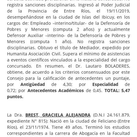
registra sanciones disciplinarias. Ingresó al Poder Judicial
de la Provincia de Entre Ríos, el 19/11/2019,
desempeñándose en la ciudad de Islas del Ibicuy, en los
cargos de: Empleado –interino/titular- de la Defensoría de
Pobres y Menores (computa 2 años) y actualmente
Defensor Auxiliar –interino- de la Defensoría de Pobres y
Menores (computa 1 año). No registra sanciones
disciplinarias. Obtuvo el título de Mediador, expedido por
Humanita Asociación Civil. Supera el mínimo de asistencias
a eventos científicos vinculados a la especialidad del cargo
concursado. En resumen, el Dr. Lautaro BOLADERES,
obtiene, de acuerdo a los criterios consensuados por este
Consejo para la calificación de antecedentes un puntaje,
por
Antigüedad
de 4,30; por
Especialidad
de
0,72; por
Antecedentes Académicos
de 0,45.
TOTAL: 5,47
puntos.
La Dra.
BREST
, GRACIELA ALEJANDRA
(D.N.I 24.161.879,
expediente N° 815): Nació en la ciudad de Feliciano (Entre
Ríos), el 23/11/1974. Tiene 49 años. Terminó los estudios
correspondientes a la carrera de Abogacía en la Facultad