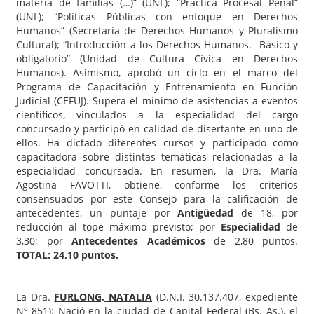
materia de familias (…)” (UNL); “Práctica Procesal Penal”
(UNL); “Políticas Públicas con enfoque en Derechos
Humanos” (Secretaría de Derechos Humanos y Pluralismo
Cultural); “Introducción a los Derechos Humanos. Básico y
obligatorio” (Unidad de Cultura Cívica en Derechos
Humanos). Asimismo, aprobó un ciclo en el marco del
Programa de Capacitación y Entrenamiento en Función
Judicial (CEFUJ). Supera el mínimo de asistencias a eventos
científicos, vinculados a la especialidad del cargo
concursado y participó en calidad de disertante en uno de
ellos. Ha dictado diferentes cursos y participado como
capacitadora sobre distintas temáticas relacionadas a la
especialidad concursada. En resumen, la Dra. María
Agostina FAVOTTI, obtiene, conforme los criterios
consensuados por este Consejo para la calificación de
antecedentes, un puntaje por
Antigüedad
de 18, por
reducción al tope máximo previsto; por
Especialidad
de
3,30; por
Antecedentes Académicos
de 2,80 puntos.
TOTAL: 24,10 puntos.
La Dra.
FURLONG, NATALIA
(D.N.I. 30.137.407, expediente
Nº 851): Nació en la ciudad de Capital Federal (Bs. As.), el