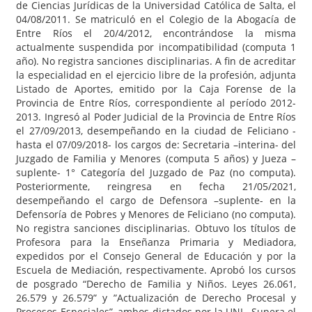
de Ciencias Jurídicas de la Universidad Católica de Salta, el
04/08/2011. Se matriculó en el Colegio de la Abogacía de
Entre Ríos el 20/4/2012, encontrándose la misma
actualmente suspendida por incompatibilidad (computa 1
año). No registra sanciones disciplinarias. A fin de acreditar
la especialidad en el ejercicio libre de la profesión, adjunta
Listado de Aportes, emitido por la Caja Forense de la
Provincia de Entre Ríos, correspondiente al período 2012-
2013. Ingresó al Poder Judicial de la Provincia de Entre Ríos
el 27/09/2013, desempeñando en la ciudad de Feliciano -
hasta el 07/09/2018- los cargos de: Secretaria –interina- del
Juzgado de Familia y Menores (computa 5 años) y Jueza –
suplente- 1° Categoría del Juzgado de Paz (no computa).
Posteriormente, reingresa en fecha 21/05/2021,
desempeñando el cargo de Defensora –suplente- en la
Defensoría de Pobres y Menores de Feliciano (no computa).
No registra sanciones disciplinarias. Obtuvo los títulos de
Profesora para la Enseñanza Primaria y Mediadora,
expedidos por el Consejo General de Educación y por la
Escuela de Mediación, respectivamente. Aprobó los cursos
de posgrado “Derecho de Familia y Niños. Leyes 26.061,
26.579 y 26.579” y ”Actualización de Derecho Procesal y
Procesos Especiales”, ambos dictados por la UNL. Supera el