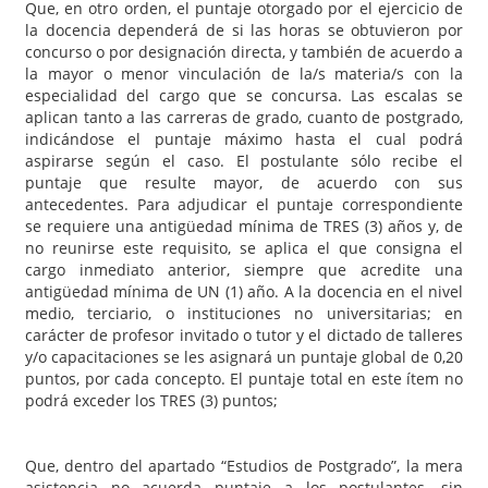
Que, en otro orden, el puntaje otorgado por el ejercicio de
la docencia dependerá de si las horas se obtuvieron por
concurso o por designación directa, y también de acuerdo a
la mayor o menor vinculación de la/s materia/s con la
especialidad del cargo que se concursa. Las escalas se
aplican tanto a las carreras de grado, cuanto de postgrado,
indicándose el puntaje máximo hasta el cual podrá
aspirarse según el caso. El postulante sólo recibe el
puntaje que resulte mayor, de acuerdo con sus
antecedentes. Para adjudicar el puntaje correspondiente
se requiere una antigüedad mínima de TRES (3) años y, de
no reunirse este requisito, se aplica el que consigna el
cargo inmediato anterior, siempre que acredite una
antigüedad mínima de UN (1) año. A la docencia en el nivel
medio, terciario, o instituciones no universitarias; en
carácter de profesor invitado o tutor y el dictado de talleres
y/o capacitaciones se les asignará un puntaje global de 0,20
puntos, por cada concepto. El puntaje total en este ítem no
podrá exceder los TRES (3) puntos;
Que, dentro del apartado “Estudios de Postgrado”, la mera
asistencia no acuerda puntaje a los postulantes, sin