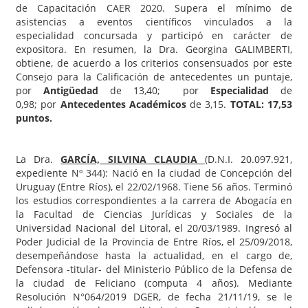
de Capacitación CAER 2020. Supera el mínimo de
asistencias a eventos científicos vinculados a la
especialidad concursada y participó en carácter de
expositora. En resumen, la Dra. Georgina GALIMBERTI,
obtiene, de acuerdo a los criterios consensuados por este
Consejo para la Calificación de antecedentes un puntaje,
por
Antigüedad
de 13,40; por
Especialidad
de
0,98; por
Antecedentes Académicos
de 3,15.
TOTAL: 17,53
puntos.
La Dra.
GARCÍA, SILVINA CLAUDIA
(D.N.I. 20.097.921,
expediente Nº 344): Nació en la ciudad de Concepción del
Uruguay (Entre Ríos), el 22/02/1968. Tiene 56 años. Terminó
los estudios correspondientes a la carrera de Abogacía en
la Facultad de Ciencias Jurídicas y Sociales de la
Universidad Nacional del Litoral, el 20/03/1989. Ingresó al
Poder Judicial de la Provincia de Entre Ríos, el 25/09/2018,
desempeñándose hasta la actualidad, en el cargo de,
Defensora -titular- del Ministerio Público de la Defensa de
la ciudad de Feliciano (computa 4 años). Mediante
Resolución N°064/2019 DGER, de fecha 21/11/19, se le