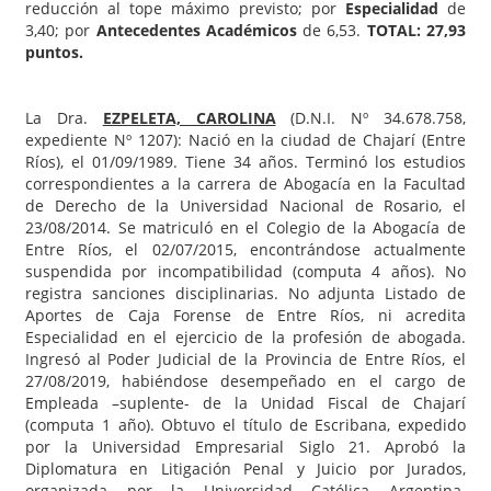
reducción al tope máximo previsto; por
Especialidad
de
3,40; por
Antecedentes Académicos
de 6,53.
TOTAL: 27,93
puntos.
La Dra.
EZPELETA, CAROLINA
(D.N.I. Nº 34.678.758,
expediente Nº 1207): Nació en la ciudad de Chajarí (Entre
Ríos), el 01/09/1989. Tiene 34 años. Terminó los estudios
correspondientes a la carrera de Abogacía en la Facultad
de Derecho de la Universidad Nacional de Rosario, el
23/08/2014. Se matriculó en el Colegio de la Abogacía de
Entre Ríos, el 02/07/2015, encontrándose actualmente
suspendida por incompatibilidad (computa 4 años). No
registra sanciones disciplinarias. No adjunta Listado de
Aportes de Caja Forense de Entre Ríos, ni acredita
Especialidad en el ejercicio de la profesión de abogada.
Ingresó al Poder Judicial de la Provincia de Entre Ríos, el
27/08/2019, habiéndose desempeñado en el cargo de
Empleada –suplente- de la Unidad Fiscal de Chajarí
(computa 1 año). Obtuvo el título de Escribana, expedido
por la Universidad Empresarial Siglo 21. Aprobó la
Diplomatura en Litigación Penal y Juicio por Jurados,
organizada por la Universidad Católica Argentina.