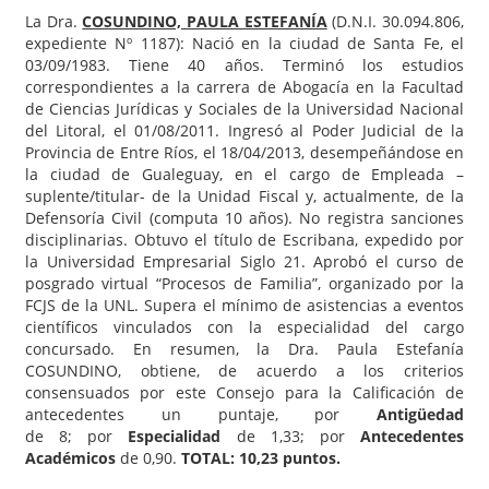
La Dra.
COSUNDINO, PAULA ESTEFANÍA
(D.N.I. 30.094.806,
expediente Nº 1187): Nació en la ciudad de Santa Fe, el
03/09/1983. Tiene 40 años. Terminó los estudios
correspondientes a la carrera de Abogacía en la Facultad
de Ciencias Jurídicas y Sociales de la Universidad Nacional
del Litoral, el 01/08/2011. Ingresó al Poder Judicial de la
Provincia de Entre Ríos, el 18/04/2013, desempeñándose en
la ciudad de Gualeguay, en el cargo de Empleada –
suplente/titular- de la Unidad Fiscal y, actualmente, de la
Defensoría Civil (computa 10 años). No registra sanciones
disciplinarias. Obtuvo el título de Escribana, expedido por
la Universidad Empresarial Siglo 21. Aprobó el curso de
posgrado virtual “Procesos de Familia”, organizado por la
FCJS de la UNL. Supera el mínimo de asistencias a eventos
científicos vinculados con la especialidad del cargo
concursado. En resumen, la Dra. Paula Estefanía
COSUNDINO, obtiene, de acuerdo a los criterios
consensuados por este Consejo para la Calificación de
antecedentes un puntaje, por
Antigüedad
de 8; por
Especialidad
de 1,33; por
Antecedentes
Académicos
de 0,90.
TOTAL: 10,23 puntos.