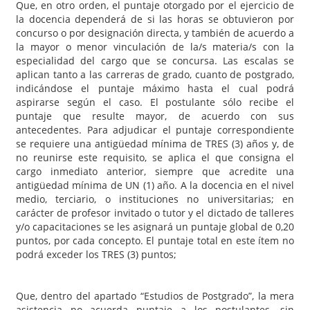
Que, en otro orden, el puntaje otorgado por el ejercicio de
la docencia dependerá de si las horas se obtuvieron por
concurso o por designación directa, y también de acuerdo a
la mayor o menor vinculación de la/s materia/s con la
especialidad del cargo que se concursa. Las escalas se
aplican tanto a las carreras de grado, cuanto de postgrado,
indicándose el puntaje máximo hasta el cual podrá
aspirarse según el caso. El postulante sólo recibe el
puntaje que resulte mayor, de acuerdo con sus
antecedentes. Para adjudicar el puntaje correspondiente
se requiere una antigüedad mínima de TRES (3) años y, de
no reunirse este requisito, se aplica el que consigna el
cargo inmediato anterior, siempre que acredite una
antigüedad mínima de UN (1) año. A la docencia en el nivel
medio, terciario, o instituciones no universitarias; en
carácter de profesor invitado o tutor y el dictado de talleres
y/o capacitaciones se les asignará un puntaje global de 0,20
puntos, por cada concepto. El puntaje total en este ítem no
podrá exceder los TRES (3) puntos;
Que, dentro del apartado “Estudios de Postgrado”, la mera
asistencia no acuerda puntaje a los postulantes, sin