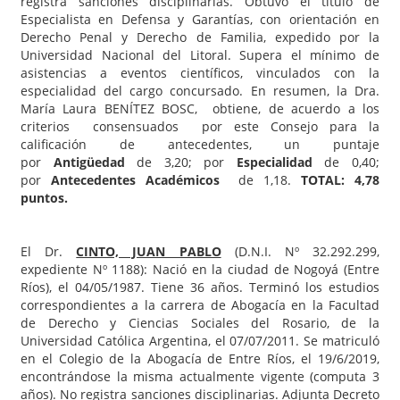
registra sanciones disciplinarias. Obtuvo el título de
Especialista en Defensa y Garantías, con orientación en
Derecho Penal y Derecho de Familia, expedido por la
Universidad Nacional del Litoral. Supera el mínimo de
asistencias a eventos científicos, vinculados con la
especialidad del cargo concursado. En resumen, la Dra.
María Laura BENÍTEZ BOSC, obtiene, de acuerdo a los
criterios consensuados por este Consejo para la
calificación de antecedentes, un puntaje
por
Antigüedad
de 3,20; por
Especialidad
de 0,40;
por
Antecedentes Académicos
de 1,18.
TOTAL: 4,78
puntos.
El Dr.
CINTO, JUAN PABLO
(D.N.I. Nº 32.292.299,
expediente Nº 1188): Nació en la ciudad de Nogoyá (Entre
Ríos), el 04/05/1987. Tiene 36 años. Terminó los estudios
correspondientes a la carrera de Abogacía en la Facultad
de Derecho y Ciencias Sociales del Rosario, de la
Universidad Católica Argentina, el 07/07/2011. Se matriculó
en el Colegio de la Abogacía de Entre Ríos, el 19/6/2019,
encontrándose la misma actualmente vigente (computa 3
años). No registra sanciones disciplinarias. Adjunta Decreto