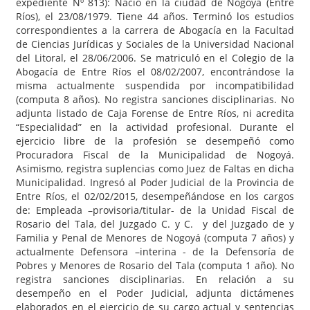
expediente Nº 813): Nació en la ciudad de Nogoyá (Entre
Ríos), el 23/08/1979. Tiene 44 años. Terminó los estudios
correspondientes a la carrera de Abogacía en la Facultad
de Ciencias Jurídicas y Sociales de la Universidad Nacional
del Litoral, el 28/06/2006. Se matriculó en el Colegio de la
Abogacía de Entre Ríos el 08/02/2007, encontrándose la
misma actualmente suspendida por incompatibilidad
(computa 8 años). No registra sanciones disciplinarias. No
adjunta listado de Caja Forense de Entre Ríos, ni acredita
“Especialidad” en la actividad profesional. Durante el
ejercicio libre de la profesión se desempeñó como
Procuradora Fiscal de la Municipalidad de Nogoyá.
Asimismo, registra suplencias como Juez de Faltas en dicha
Municipalidad. Ingresó al Poder Judicial de la Provincia de
Entre Ríos, el 02/02/2015, desempeñándose en los cargos
de: Empleada –provisoria/titular- de la Unidad Fiscal de
Rosario del Tala, del Juzgado C. y C. y del Juzgado de y
Familia y Penal de Menores de Nogoyá (computa 7 años) y
actualmente Defensora –interina - de la Defensoría de
Pobres y Menores de Rosario del Tala (computa 1 año). No
registra sanciones disciplinarias. En relación a su
desempeño en el Poder Judicial, adjunta dictámenes
elaborados en el ejercicio de su cargo actual y sentencias