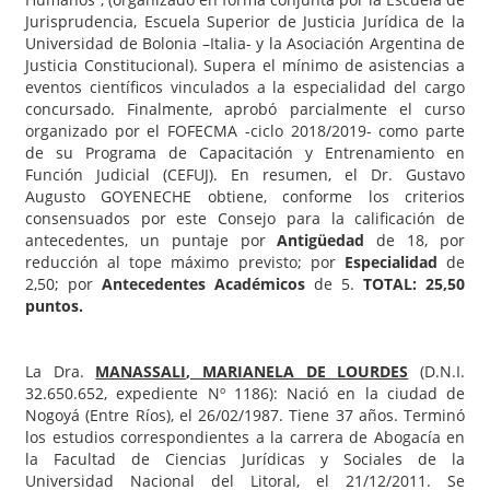
Jurisprudencia, Escuela Superior de Justicia Jurídica de la
Universidad de Bolonia –Italia- y la Asociación Argentina de
Justicia Constitucional). Supera el mínimo de asistencias a
eventos científicos vinculados a la especialidad del cargo
concursado. Finalmente, aprobó parcialmente el curso
organizado por el FOFECMA -ciclo 2018/2019- como parte
de su Programa de Capacitación y Entrenamiento en
Función Judicial (CEFUJ). En resumen, el Dr. Gustavo
Augusto GOYENECHE obtiene, conforme los criterios
consensuados por este Consejo para la calificación de
antecedentes, un puntaje por
Antigüedad
de 18, por
reducción al tope máximo previsto; por
Especialidad
de
2,50; por
Antecedentes Académicos
de 5.
TOTAL: 25,50
puntos.
La Dra.
MANASSALI
, MARIANELA DE LOURDES
(D.N.I.
32.650.652, expediente Nº 1186): Nació en la ciudad de
Nogoyá (Entre Ríos), el 26/02/1987. Tiene 37 años. Terminó
los estudios correspondientes a la carrera de Abogacía en
la Facultad de Ciencias Jurídicas y Sociales de la
Universidad Nacional del Litoral, el 21/12/2011. Se