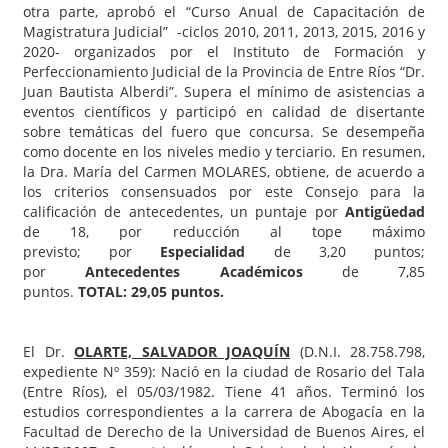
otra parte, aprobó el “Curso Anual de Capacitación de
Magistratura Judicial” -ciclos 2010, 2011, 2013, 2015, 2016 y
2020- organizados por el Instituto de Formación y
Perfeccionamiento Judicial de la Provincia de Entre Ríos “Dr.
Juan Bautista Alberdi”. Supera el mínimo de asistencias a
eventos científicos y participó en calidad de disertante
sobre temáticas del fuero que concursa. Se desempeña
como docente en los niveles medio y terciario. En resumen,
la Dra. María del Carmen MOLARES, obtiene, de acuerdo a
los criterios consensuados por este Consejo para la
calificación de antecedentes, un puntaje por
Antigüedad
de 18, por reducción al tope máximo
previsto; por
Especialidad
de 3,20 puntos;
por
Antecedentes Académicos
de 7,85
puntos.
TOTAL: 29,05 puntos.
El Dr.
OLARTE, SALVADOR JOAQUÍN
(D.N.I. 28.758.798,
expediente Nº 359): Nació en la ciudad de Rosario del Tala
(Entre Ríos), el 05/03/1982. Tiene 41 años. Terminó los
estudios correspondientes a la carrera de Abogacía en la
Facultad de Derecho de la Universidad de Buenos Aires, el