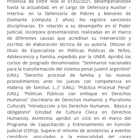
Provincia de Entre Ríos el 01/02/2021, desempeñándose
hasta la actualidad, en el cargo de Defensora Auxiliar –
interina- en la Defensoría de Pobres y Menores de
Diamante (computa 2 años). No registra sanciones
disciplinarias. En relación a su desempeño en el Poder
Judicial, incorpora presentaciones realizadas en el marco
de diferentes causas que acreditan su intervención y
escritos de elaboración técnica de su autoría. Obtuvo el
título de Especialista en Políticas Públicas de Niñez,
Adolescencia y Familia, expedido por la UNER. Aprobó los
cursos de posgrado denominados: “Seminarios nacionales
para la transformación del sistema penal juvenil argentino”
(UNL); “Derecho procesal de familia y los nuevos
procedimientos ante los jueces con competencia en
materia de familias (…)” (UNL); “Práctica Procesal Penal”
(UNL); “Políticas Públicas con enfoque en Derechos
Humanos” (Secretaría de Derechos Humanos y Pluralismo
Cultural); “Introducción a los Derechos Humanos. Básico y
obligatorio” (Unidad de Cultura Cívica en Derechos
Humanos). Asimismo, aprobó un ciclo en el marco del
Programa de Capacitación y Entrenamiento en Función
Judicial (CEFUJ). Supera el mínimo de asistencias a eventos
científicos, vinculados a la especialidad del cargo