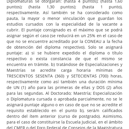
Diplomaturas se otorgarán: (hasta 4 puntos); (hasta 1,60
puntos); (hasta 1,30 puntos); (hasta 1 punto),
respectivamente. Así también se ha considerado como
pauta, la mayor o menor vinculación que guardan los
estudios cursados con la especialidad de la vacante a
cubrir. El puntaje consignado es el máximo que se podrá
asignar según el caso (se reducirá en un 25% en el caso de
que no se encuentre acreditado por la CONEAU a la fecha
de obtención del diploma respectivo). Solo se asignará
puntaje: a) si se hubiere expedido el diploma o título
respectivo o exista constancia de que el mismo se
encuentra en trámite. b) tratándose de Especializaciones y
Maestrías se acredite carga horaria mínimas de
TRESCIENTOS SESENTA (360) y SETECIENTAS (700) horas,
respectivamente como así también una duración mínima
de UN (1) año para las primeras de ellas y DOS (2) años
para las segundas. Al Doctorado; Maestría; Especialización
o Diplomatura cursada o aprobada parcialmente, no se le
asignará puntaje alguno o en caso de que no se acredite el
requisito establecido en el punto b), será/n calificados
dentro del ítem anterior (curso de postgrado). Asimismo,
para el caso de constituirse la Escuela Judicial, en el ámbito
del CMER o del Foro Federal de Consejos de la Magistratura