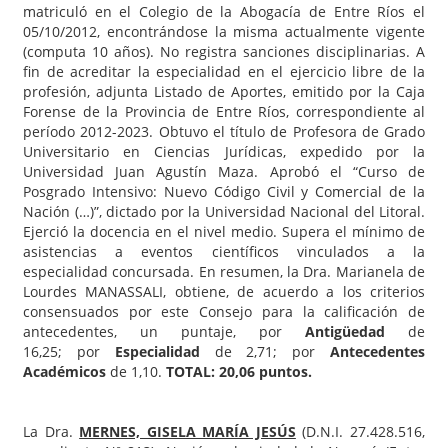
matriculó en el Colegio de la Abogacía de Entre Ríos el
05/10/2012, encontrándose la misma actualmente vigente
(computa 10 años). No registra sanciones disciplinarias. A
fin de acreditar la especialidad en el ejercicio libre de la
profesión, adjunta Listado de Aportes, emitido por la Caja
Forense de la Provincia de Entre Ríos, correspondiente al
período 2012-2023. Obtuvo el título de Profesora de Grado
Universitario en Ciencias Jurídicas, expedido por la
Universidad Juan Agustín Maza. Aprobó el “Curso de
Posgrado Intensivo: Nuevo Código Civil y Comercial de la
Nación (…)”, dictado por la Universidad Nacional del Litoral.
Ejerció la docencia en el nivel medio. Supera el mínimo de
asistencias a eventos científicos vinculados a la
especialidad concursada. En resumen, la Dra. Marianela de
Lourdes MANASSALI, obtiene, de acuerdo a los criterios
consensuados por este Consejo para la calificación de
antecedentes, un puntaje, por
Antigüedad
de
16,25; por
Especialidad
de 2,71; por
Antecedentes
Académicos
de 1,10.
TOTAL: 20,06 puntos.
La Dra.
MERNES, GISELA MARÍA JESÚS
(D.N.I. 27.428.516,