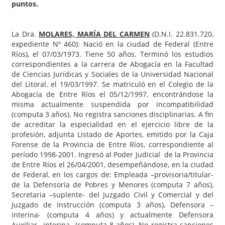
puntos.
La Dra.
MOLARES, MARÍA DEL CARMEN
(D.N.I. 22.831.720,
expediente Nº 460): Nació en la ciudad de Federal (Entre
Ríos), el 07/03/1973. Tiene 50 años. Terminó los estudios
correspondientes a la carrera de Abogacía en la Facultad
de Ciencias Jurídicas y Sociales de la Universidad Nacional
del Litoral, el 19/03/1997. Se matriculó en el Colegio de la
Abogacía de Entre Ríos el 05/12/1997, encontrándose la
misma actualmente suspendida por incompatibilidad
(computa 3 años). No registra sanciones disciplinarias. A fin
de acreditar la especialidad en el ejercicio libre de la
profesión, adjunta Listado de Aportes, emitido por la Caja
Forense de la Provincia de Entre Ríos, correspondiente al
período 1998-2001. Ingresó al Poder Judicial de la Provincia
de Entre Ríos el 26/04/2001, desempeñándose, en la ciudad
de Federal, en los cargos de: Empleada –provisoria/titular-
de la Defensoría de Pobres y Menores (computa 7 años),
Secretaria –suplente- del Juzgado Civil y Comercial y del
Juzgado de Instrucción (computa 3 años), Defensora –
interina- (computa 4 años) y actualmente Defensora
Auxiliar –interina- (computa 8 años). No registra sanciones