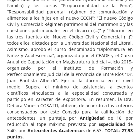
Familia) y los cursos “Proporcionalidad de la Pena”;
“Responsabilidad parental, régimen de comunicación y
alimentos a los hijos en el nuevo CCCN”; “El nuevo Código
Civil y Comercial: Régimen patrimonial del matrimonio y las
cuestiones patrimoniales en el divorcio (…)” y “Filiación en
las tres fuentes del Nuevo Código Civil y Comercial (…)”;
todos ellos, dictados por la Universidad Nacional del Litoral.
Asimismo, aprobó el curso denominado “Diplomatura en
Niñez y Adolescencia”, organizado por el CEADE y el Curso
Anual de Capacitación en Magistratura Judicial –ciclo 2015-
organizado por el Instituto de Formación y
Perfeccionamiento Judicial de la Provincia de Entre Ríos “Dr.
Juan Bautista Alberdi”. Ejerció la docencia en el nivel
medio. Supera el mínimo de asistencias a eventos
científicos vinculados a la especialidad concursada y
participó en carácter de expositora. En resumen, la Dra.
Débora Vanesa COSATTI, obtiene, de acuerdo a los criterios
consensuados por este Consejo para la calificación de
antecedentes, un puntaje, por
Antigüedad
de 18, por
reducción al tope máximo previsto; por
Especialidad
de
3,40; por
Antecedentes Académicos
de 6,53.
TOTAL: 27,93
puntos.