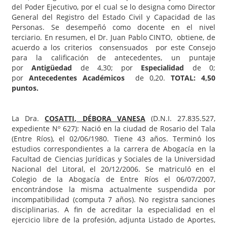
del Poder Ejecutivo, por el cual se lo designa como Director
General del Registro del Estado Civil y Capacidad de las
Personas. Se desempeñó como docente en el nivel
terciario. En resumen, el Dr. Juan Pablo CINTO, obtiene, de
acuerdo a los criterios consensuados por este Consejo
para la calificación de antecedentes, un puntaje
por
Antigüedad
de 4,30; por
Especialidad
de 0;
por
Antecedentes Académicos
de 0,20.
TOTAL: 4,50
puntos.
La Dra.
COSATTI
, DÉBORA VANESA
(D.N.I. 27.835.527,
expediente Nº 627): Nació en la ciudad de Rosario del Tala
(Entre Ríos), el 02/06/1980. Tiene 43 años. Terminó los
estudios correspondientes a la carrera de Abogacía en la
Facultad de Ciencias Jurídicas y Sociales de la Universidad
Nacional del Litoral, el 20/12/2006. Se matriculó en el
Colegio de la Abogacía de Entre Ríos el 06/07/2007,
encontrándose la misma actualmente suspendida por
incompatibilidad (computa 7 años). No registra sanciones
disciplinarias. A fin de acreditar la especialidad en el
ejercicio libre de la profesión, adjunta Listado de Aportes,