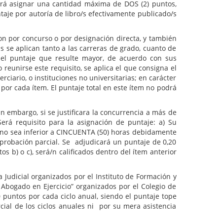
odrá asignar una cantidad máxima de DOS (2) puntos,
aje por autoría de libro/s efectivamente publicado/s
 por concurso o por designación directa, y también
s se aplican tanto a las carreras de grado, cuanto de
e el puntaje que resulte mayor, de acuerdo con sus
eunirse este requisito, se aplica el que consigna el
ciario, o instituciones no universitarias; en carácter
, por cada ítem. El puntaje total en este ítem no podrá
bargo, si se justificara la concurrencia a más de
erá requisito para la asignación de puntaje: a) Su
a no sea inferior a CINCUENTA (50) horas debidamente
aprobación parcial. Se adjudicará un puntaje de 0,20
s b) o c), será/n calificados dentro del ítem anterior
cial organizados por el Instituto de Formación y
l Abogado en Ejercicio” organizados por el Colegio de
 puntos por cada ciclo anual, siendo el puntaje tope
cial de los ciclos anuales ni por su mera asistencia