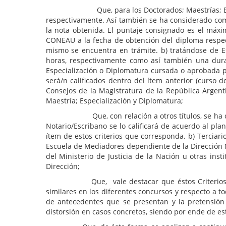
Que, para los Doctorados; Maestrías; Especializac
respectivamente. Así también se ha considerado como
la nota obtenida. El puntaje consignado es el máx
CONEAU a la fecha de obtención del diploma respecti
mismo se encuentra en trámite. b) tratándose de E
horas, respectivamente como así también una dura
Especialización o Diplomatura cursada o aprobada pa
será/n calificados dentro del ítem anterior (curso 
Consejos de la Magistratura de la República Argen
Maestría; Especialización y Diplomatura;
Que, con relación a otros títulos, se ha consensu
Notario/Escribano se lo calificará de acuerdo al pl
ítem de estos criterios que corresponda. b) Terciari
Escuela de Mediadores dependiente de la Dirección N
del Ministerio de Justicia de la Nación u otras in
Dirección;
Que, vale destacar que éstos Criterios Consensu
similares en los diferentes concursos y respecto a t
de antecedentes que se presentan y la pretensión 
distorsión en casos concretos, siendo por ende de 