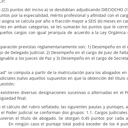
GCP;
ntos del inciso a) se desdoblan adjudicando DIECIOCHO (18) pu
untos por la especialidad, mérito profesional y afinidad con el car
 asigna se calcula por año o fracción mayor a SEIS (6) meses en car
ntes en ambas categorías, se les sumarán los puntos que le corr
uellos cargos con igual jerarquía de acuerdo a la Ley Orgánica 
ón previstas reglamentariamente son: 1) Desempeño en el cargo
rgo de Delegado Judicial; 2) Desempeño en el cargo de Juez de Falt
l asignable a los Jueces de Paz y 3) Desempeño en el cargo de Secre
omputa a partir de la matriculación para los abogados en el eje
udiciales (salvo aquellos supuestos en que la obtención del título 
uestión;
diversas designaciones sucesivas o alternadas en el Poder 
igüedad final;
ulo del rubro señalado, las siguientes pautas y puntajes, a sab
 el Poder Judicial se conforman dos grupos: 1.1. Cargos Judiciales
uvieron el título de abogado. Se otorgan 0.45 puntos por cada
 En ningún caso el puntaje total podrá exceder de los 4 puntos