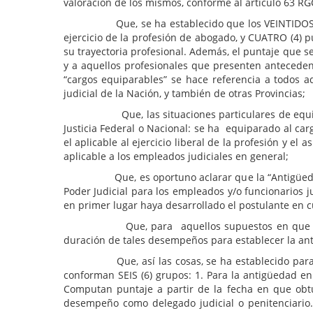
valoración de los mismos, conforme al artículo 63 R
Que, se ha establecido que los VEINTIDOS (22) pu
ejercicio de la profesión de abogado, y CUATRO (4) p
su trayectoria profesional. Además, el puntaje que se
y a aquellos profesionales que presenten antecede
“cargos equiparables” se hace referencia a todos aq
judicial de la Nación, y también de otras Provincias;
Que, las situaciones particulares de equiparaci
Justicia Federal o Nacional: se ha equiparado al ca
el aplicable al ejercicio liberal de la profesión y e
aplicable a los empleados judiciales en general;
Que, es oportuno aclarar que la “Antigüedad” se c
Poder Judicial para los empleados y/o funcionarios j
en primer lugar haya desarrollado el postulante en c
Que, para aquellos supuestos en que existieren 
duración de tales desempeños para establecer la ant
Que, así las cosas, se ha establecido para el cálc
conforman SEIS (6) grupos: 1. Para la antigüedad en
Computan puntaje a partir de la fecha en que obt
desempeño como delegado judicial o penitenciario.