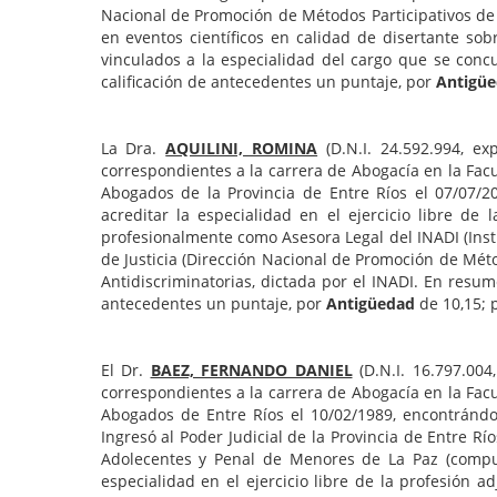
Nacional de Promoción de Métodos Participativos de J
en eventos científicos en calidad de disertante sob
vinculados a la especialidad del cargo que se conc
calificación de antecedentes un puntaje, por
Antigü
La Dra.
AQUILINI, ROMINA
(D.N.I. 24.592.994, e
correspondientes a la carrera de Abogacía en la Facul
Abogados de la Provincia de Entre Ríos el 07/07/2
acreditar la especialidad en el ejercicio libre d
profesionalmente como Asesora Legal del INADI (Insti
de Justicia (Dirección Nacional de Promoción de Méto
Antidiscriminatorias, dictada por el INADI. En resum
antecedentes un puntaje, por
Antigüedad
de 10,15; 
El Dr.
BAEZ, FERNANDO DANIEL
(D.N.I. 16.797.004
correspondientes a la carrera de Abogacía en la Facul
Abogados de Entre Ríos el 10/02/1989, encontrándo
Ingresó al Poder Judicial de la Provincia de Entre 
Adolecentes y Penal de Menores de La Paz (computa 
especialidad en el ejercicio libre de la profesión 