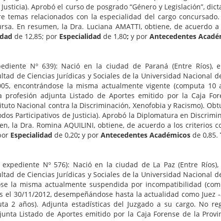
usticia). Aprobó el curso de posgrado “Género y Legislación”, dict
re temas relacionados con la especialidad del cargo concursado.
ursa. En resumen, la Dra. Luciana AMATTI, obtiene, de acuerdo a 
edad
de 12,85; por
Especialidad
de 1,80
;
y por
Antecedentes Acad
xpediente Nº 639): Nació en la ciudad de Paraná (Entre Ríos), 
tad de Ciencias Jurídicas y Sociales de la Universidad Nacional del
005, encontrándose la misma actualmente vigente (computa 10 año
e la profesión adjunta Listado de Aportes emitido por la Caja F
tuto Nacional contra la Discriminación, Xenofobia y Racismo). Obtu
dos Participativos de Justicia). Aprobó la Diplomatura en Discrimin
en, la Dra. Romina AQUILINI, obtiene, de acuerdo a los criterios 
por
Especialidad
de 0,20
;
y por
Antecedentes Académicos
de 0,85.
, expediente Nº 576): Nació en la ciudad de La Paz (Entre Ríos),
tad de Ciencias Jurídicas y Sociales de la Universidad Nacional del
se la misma actualmente suspendida por incompatibilidad (compu
Ríos el 30/11/2012, desempeñándose hasta la actualidad como Juez -
2 años). Adjunta estadísticas del Juzgado a su cargo. No regis
adjunta Listado de Aportes emitido por la Caja Forense de la Prov