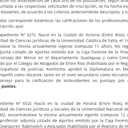
os antecedentes de cada uno de los postulantes, según orden a
ntada a las respectivas solicitudes de inscripción, se ha hecho es
evantes, de acuerdo a los criterios anteriormente descriptos, a los
ponde establecer las calificaciones de los profesionales insc
ripción, que:
expediente Nº 621): Nació en la ciudad de Victoria (Entre Ríos)
ltad de Ciencias Jurídicas de la Universidad Católica de Salta, el 
ndose la misma actualmente vigente (computa 11 años). No regis
adjunta Listado de Aportes emitido por la Caja Forense de la Provi
onsejo del Menor en el departamento Gualeguay y como Conce
do por el Colegio de Abogados de Entre Ríos (habilitada por el Reg
cipativos de Justicia). Asimismo, aprobó la Diplomatura en Me
eñó como docente, tanto en el nivel secundario como terciario.
onsejo para la calificación de antecedentes un puntaje, por
 puntos.
pediente Nº 652): Nació en la ciudad de Paraná (Entre Ríos), 
tad de Ciencias Jurídicas y Sociales de la Universidad Nacional del
002, encontrándose la misma actualmente vigente (computa 12 año
la profesión adjunta Listado de Aportes emitido por la Caja Forens
Oyanguren Rabinovich y Asociados (habilitada por el Registro de I