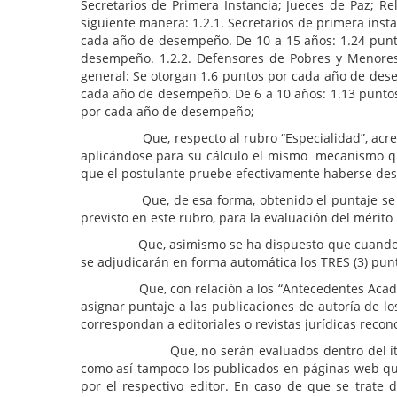
Secretarios de Primera Instancia; Jueces de Paz; Re
siguiente manera: 1.2.1. Secretarios de primera inst
cada año de desempeño. De 10 a 15 años: 1.24 punt
desempeño. 1.2.2. Defensores de Pobres y Menores,
general: Se otorgan 1.6 puntos por cada año de desem
cada año de desempeño. De 6 a 10 años: 1.13 punto
por cada año de desempeño;
Que, respecto al rubro “Especialidad”, acreditada
aplicándose para su cálculo el mismo mecanismo que 
que el postulante pruebe efectivamente haberse de
Que, de esa forma, obtenido el puntaje se calcul
previsto en este rubro, para la evaluación del mérito 
Que, asimismo se ha dispuesto que cuando en el r
se adjudicarán en forma automática los TRES (3) pu
Que, con relación a los “Antecedentes Académicos
asignar puntaje a las publicaciones de autoría de lo
correspondan a editoriales o revistas jurídicas recon
Que, no serán evaluados dentro del ítem referid
como así tampoco los publicados en páginas web que 
por el respectivo editor. En caso de que se trate 