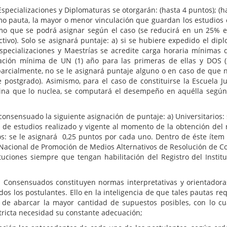
iones y Diplomaturas se otorgarán: (hasta 4 puntos); (hasta 1
 pauta, la mayor o menor vinculación que guardan los estudios c
imo que se podrá asignar según el caso (se reducirá en un 25% e
vo). Solo se asignará puntaje: a) si se hubiere expedido el diplo
specializaciones y Maestrías se acredite carga horaria mínima
ción mínima de UN (1) año para las primeras de ellas y DOS (2
rcialmente, no se le asignará puntaje alguno o en caso de que no 
de postgrado). Asimismo, para el caso de constituirse la Escuela J
tina que lo nuclea, se computará el desempeño en aquélla según 
ado la siguiente asignación de puntaje: a) Universitarios: se l
an de estudios realizado y vigente al momento de la obtención del 
os: se le asignará 0,25 puntos por cada uno. Dentro de éste ítem 
acional de Promoción de Medios Alternativos de Resolución de Confl
stituciones siempre que tengan habilitación del Registro del Ins
ados constituyen normas interpretativas y orientadoras, el
odos los postulantes. Ello en la inteligencia de que tales pautas r
de abarcar la mayor cantidad de supuestos posibles, con lo cual
estricta necesidad su constante adecuación;