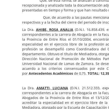
Que, de ésta forma, se analizan a continuación l
recepcionada y analizada toda la documentación adju
presentadas en tiempo y forma y que han resultado rel
Que, de acuerdo a las pautas mencionadas corres
respectivos y a la fecha del cierre del periodo de insc
La Dra.
AHIBE, ROSA ANALIA
(D.N.I. 16.858.439, 
correspondientes a la carrera de Abogacía en la Facu
la Provincia de Entre Ríos el 01/10/2004, encontrá
especialidad en el ejercicio libre de la profesión 
profesión se desempeñó como Coordinadora del C
departamento. Obtuvo el título de Mediadora, otorga
Dirección Nacional de Promoción de Métodos Parti
Universidad Nacional de Lomas de Zamora. Se desemp
acuerdo a los criterios consensuados por este C
por
Antecedentes Académicos
de 0,75.
TOTAL: 12,35
La Dra.
AMATTI, LUCIANA
(D.N.I. 21.512.333, ex
correspondientes a la carrera de Abogacía en la Facul
Abogados de la Provincia de Entre Ríos el 13/12/2
acreditar la especialidad en el ejercicio libre de 
Mediadora, otorgado por la Escuela de Capacitación 