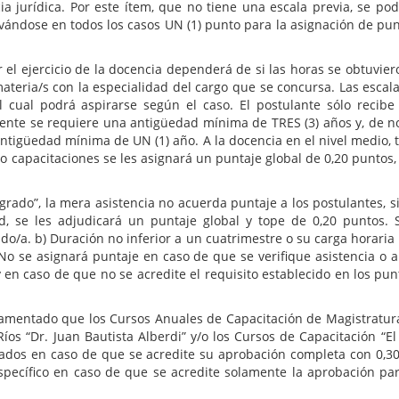
a jurídica. Por este ítem, que no tiene una escala previa, se p
ándose en todos los casos UN (1) punto para la asignación de punt
rcicio de la docencia dependerá de si las horas se obtuvieron
teria/s con la especialidad del cargo que se concursa. Las escala
 cual podrá aspirarse según el caso. El postulante sólo recib
ente se requiere una antigüedad mínima de TRES (3) años y, de no r
igüedad mínima de UN (1) año. A la docencia en el nivel medio, ter
y/o capacitaciones se les asignará un puntaje global de 0,20 puntos
a mera asistencia no acuerda puntaje a los postulantes, sin em
d, se les adjudicará un puntaje global y tope de 0,20 puntos. S
ado/a. b) Duración no inferior a un cuatrimestre o su carga horari
. No se asignará puntaje en caso de que se verifique asistencia o 
en caso de que no se acredite el requisito establecido en los punto
ue los Cursos Anuales de Capacitación de Magistratura Judi
Ríos “Dr. Juan Bautista Alberdi” y/o los Cursos de Capacitación “E
icados en caso de que se acredite su aprobación completa con 0,30
pecífico en caso de que se acredite solamente la aprobación par