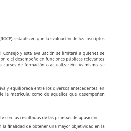
 un cargo de Juez para el Juzgado de Familia,
ba escrita se realizó el 09.11.2015 y la oral el
CP), establecen que la evaluación de los inscriptos
nsejo y esta evaluación se limitará a quienes se
esión o el desempeño en funciones públicas relevantes
s cursos de formación o actualización. Asimismo, se
 y equilibrada entre los diversos antecedentes, en
es de la matrícula, como de aquellos que desempeñen
con los resultados de las pruebas de oposición;
a finalidad de obtener una mayor objetividad en la