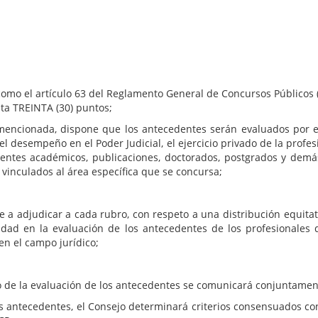
co de Antecedentes y Oposición Nº 162 destinado a cubrir
oyá, que se presentaron a la etapa de oposición –cuya prue
 el artículo 63 del Reglamento General de Concursos Públicos (RG
ta TREINTA (30) puntos;
da, dispone que los antecedentes serán evaluados por el Co
l desempeño en el Poder Judicial, el ejercicio privado de la prof
entes académicos, publicaciones, doctorados, postgrados y demá
vinculados al área específica que se concursa;
udicar a cada rubro, con respeto a una distribución equitativa
gualdad en la evaluación de los antecedentes de los profesional
en el campo jurídico;
 la evaluación de los antecedentes se comunicará conjuntamente 
cedentes, el Consejo determinará criterios consensuados con l