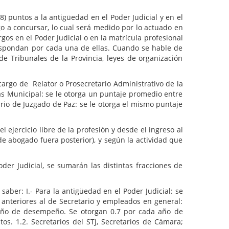
ntos a la antigüedad en el Poder Judicial y en el
go a concursar, lo cual será medido por lo actuado en
gos en el Poder Judicial o en la matrícula profesional
espondan por cada una de ellas. Cuando se hable de
de Tribunales de la Provincia, leyes de organización
 de Relator o Prosecretario Administrativo de la
as Municipal: se le otorga un puntaje promedio entre
tario de Juzgado de Paz: se le otorga el mismo puntaje
rcicio libre de la profesión y desde el ingreso al
de abogado fuera posterior), y según la actividad que
Judicial, se sumarán las distintas fracciones de
er: I.- Para la antigüedad en el Poder Judicial: se
 anteriores al de Secretario y empleados en general:
 año de desempeño. Se otorgan 0.7 por cada año de
. 1.2. Secretarios del STJ, Secretarios de Cámara;