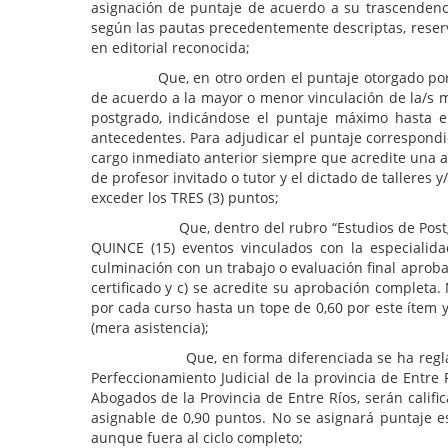
asignación de puntaje de acuerdo a su trascendenci
según las pautas precedentemente descriptas, reserv
en editorial reconocida;
Que, en otro orden el puntaje otorgado por el eje
de acuerdo a la mayor o menor vinculación de la/s ma
postgrado, indicándose el puntaje máximo hasta el
antecedentes. Para adjudicar el puntaje correspondi
cargo inmediato anterior siempre que acredite una ant
de profesor invitado o tutor y el dictado de talleres 
exceder los TRES (3) puntos;
Que, dentro del rubro “Estudios de Postgrado”, l
QUINCE (15) eventos vinculados con la especialida
culminación con un trabajo o evaluación final aprob
certificado y c) se acredite su aprobación completa
por cada curso hasta un tope de 0,60 por este ítem y 
(mera asistencia);
Que, en forma diferenciada se ha reglamentado q
Perfeccionamiento Judicial de la provincia de Entre 
Abogados de la Provincia de Entre Ríos, serán calif
asignable de 0,90 puntos. No se asignará puntaje es
aunque fuera al ciclo completo;