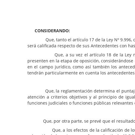
VISTO:
Los postulantes inscriptos al Concurso Públi
Niños, Niñas y Adolescentes de la ciudad de Nog
11.11.2015; y
CONSIDERANDO:
Que, tanto el artículo 17 de la Ley Nº 9.996, como
será calificada respecto de sus Antecedentes con has
Que, a su vez el artículo 18 de la Ley menciona
presenten en la etapa de oposición, considerándose e
en el campo jurídico, como así también los anteced
tendrán particularmente en cuenta los antecedentes 
Que, la reglamentación determina el puntaje a adj
atención a criterios objetivos y al principio de i
funciones judiciales o funciones públicas relevantes 
Que, por otra parte, se prevé que el resultado de
Que, a los efectos de la calificación de los ante