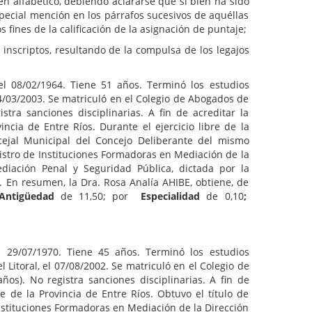
lfabético, debiendo aclararse que si bien ha sido
pecial mención en los párrafos sucesivos de aquéllas
 fines de la calificación de la asignación de puntaje;
riptos, resultando de la compulsa de los legajos
, el 08/02/1964. Tiene 51 años. Terminó los estudios
14/03/2003. Se matriculó en el Colegio de Abogados de
tra sanciones disciplinarias. A fin de acreditar la
ncia de Entre Ríos. Durante el ejercicio libre de la
jal Municipal del Concejo Deliberante del mismo
istro de Instituciones Formadoras en Mediación de la
diación Penal y Seguridad Pública, dictada por la
 En resumen, la Dra. Rosa Analía AHIBE, obtiene, de
Antigüedad
de 11,50; por
Especialidad
de 0,10
;
el 29/07/1970. Tiene 45 años. Terminó los estudios
 Litoral, el 07/08/2002. Se matriculó en el Colegio de
s). No registra sanciones disciplinarias. A fin de
e de la Provincia de Entre Ríos. Obtuvo el título de
nstituciones Formadoras en Mediación de la Dirección