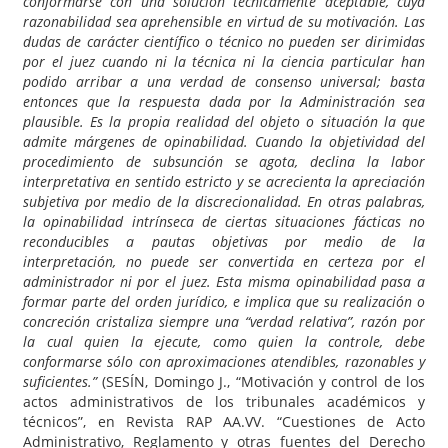
conformarse con una solución técnicamente aceptable, cuya
razonabilidad sea aprehensible en virtud de su motivación. Las
dudas de carácter científico o técnico no pueden ser dirimidas
por el juez cuando ni la técnica ni la ciencia particular han
podido arribar a una verdad de consenso universal; basta
entonces que la respuesta dada por la Administración sea
plausible.
Es la propia realidad del objeto o situación la que
admite márgenes de opinabilidad. Cuando la objetividad del
procedimiento de subsunción se agota, declina la labor
interpretativa en sentido estricto y se acrecienta la apreciación
subjetiva por medio de la discrecionalidad. En otras palabras,
la opinabilidad intrínseca de ciertas situaciones fácticas no
reconducibles a pautas objetivas por medio de la
interpretación, no puede ser convertida en certeza por el
administrador ni por el juez. Esta misma opinabilidad pasa a
formar parte del orden jurídico, e implica que su realización o
concreción cristaliza siempre una “verdad relativa”, razón por
la cual quien la ejecute, como quien la controle, debe
conformarse sólo con aproximaciones atendibles, razonables y
suficientes.”
(SESÍN, Domingo J., “Motivación y control de los
actos administrativos de los tribunales académicos y
técnicos”, en Revista RAP AA.VV. “Cuestiones de Acto
Administrativo, Reglamento y otras fuentes del Derecho