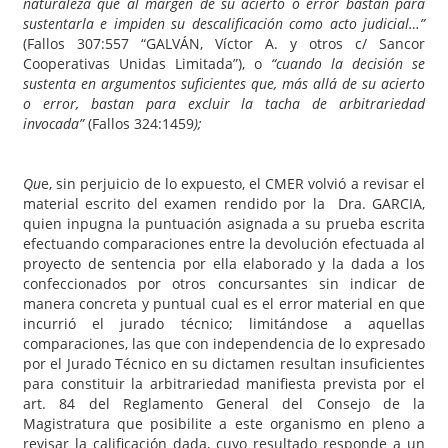
naturaleza que ­al margen de su acierto o error­ bastan para
sustentarla e impiden su descalificación como acto judicial…”
(Fallos 307:557 “GALVÁN, Víctor A. y otros c/ Sancor
Cooperativas Unidas Limitada”), o
“cuando la decisión se
sustenta en argumentos suficientes que, más allá de su acierto
o error, bastan para excluir la tacha de arbitrariedad
invocada”
(Fallos 324:1459
);
Qu
e, sin perjuicio de lo expuesto, el CMER volvió a revisar el
material escrito del examen rendido por la Dra. GARCIA,
quien inpugna la puntuación asignada a su prueba escrita
efectuando comparaciones entre la devolución efectuada al
proyecto de sentencia por ella elaborado y la dada a los
confeccionados por otros concursantes sin indicar de
manera concreta y puntual cual es el error material en que
incurrió el jurado técnico; limitándose a aquellas
comparaciones, las que con independencia de lo expresado
por el Jurado Técnico en su dictamen resultan insuficientes
para constituir la arbitrariedad manifiesta prevista por el
art. 84 del Reglamento General del Consejo de la
Magistratura que posibilite a este organismo en pleno a
revisar la calificación dada, cuyo resultado responde a un