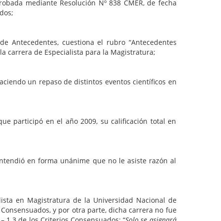
 aprobada mediante Resolución Nº 838 CMER, de fecha
dos;
 de Antecedentes, cuestiona el rubro “Antecedentes
 carrera de Especialista para la Magistratura;
ciendo un repaso de distintos eventos científicos en
 participó en el año 2009, su calificación total en
ntendió en forma unánime que no le asiste razón al
ista en Magistratura de la Universidad Nacional de
 Consensuados, y por otra parte, dicha carrera no fue
– 1.3 de los Criterios Consensuados: “
Solo se asignará