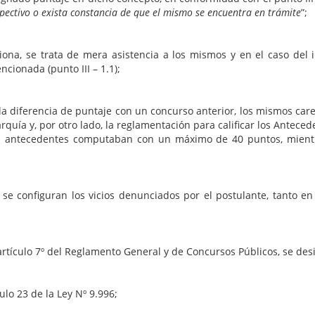
espectivo o exista constancia de que el mismo se encuentra en trámite
”;
ciona, se trata de mera asistencia a los mismos y en el caso de
ionada (punto III – 1.1);
 la diferencia de puntaje con un concurso anterior, los mismos ca
rquía y, por otro lado, la reglamentación para calificar los Antece
s antecedentes computaban con un máximo de 40 puntos, mientra
e configuran los vicios denunciados por el postulante, tanto en
el artículo 7º del Reglamento General y de Concursos Públicos, se 
ulo 23 de la Ley Nº 9.996;