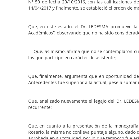
N° 50 de fecha 20/10/2016, con las calificaciones 
14/04/2017 y finalmente, se estableció el orden de mé
Que, en este estado, el Dr. LEDESMA promueve la v
Académicos”, observando que no ha sido considerado 
Que, asimismo, afirma que no se contemplaron cursos
los que participó en carácter de asistente;
Que, finalmente, argumenta que en oportunidad del 
Antecedentes fue superior a la actual, pese a sumar
Que, analizado nuevamente el legajo del Dr. LEDES
recurrente;
Que, en cuanto a la presentación de la monografía
Rosario, la misma no conlleva puntaje alguno, dado q
aprobada en su totalidad, por lo que tampoco fue asi