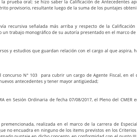
de la prueba oral; se hizo saber la Calificación de Antecedentes
rito provisorio, resultante luego de la suma de los puntajes obteni
ía recursiva señalada más arriba y respecto de la Calificación
un trabajo monográfico de su autoría presentado en el marco de la
 y estudios que guardan relación con el cargo al que aspira, ha
concurso N° 103 para cubrir un cargo de Agente Fiscal, en el que
 nuevos antecedentes y tener mayor antigüedad;
MA en Sesión Ordinaria de fecha 07/08/2017, el Pleno del CMER e
 premencionada, realizada en el marco de la carrera de Especial
ue no encuadra en ninguno de los items previstos en los Criterios
gnado puntaje en dicho concepto, en conformidad con el punto III 