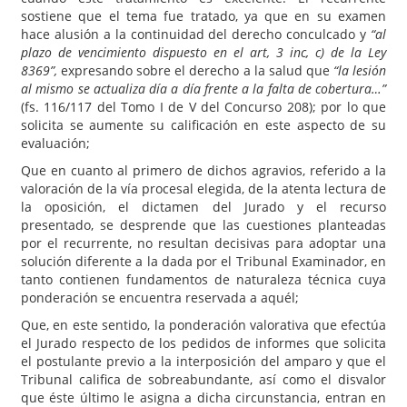
sostiene que el tema fue tratado, ya que en su examen
hace alusión a la continuidad del derecho conculcado y
“al
plazo de vencimiento dispuesto en el art, 3 inc, c) de la Ley
8369”,
expresando sobre el derecho a la salud que
“la lesión
al mismo se actualiza día a día frente a la falta de cobertura…”
(fs. 116/117 del Tomo I de V del Concurso 208); por lo que
solicita se aumente su calificación en este aspecto de su
evaluación;
Que en cuanto al primero de dichos agravios, referido a la
valoración de la vía procesal elegida, de la atenta lectura de
la oposición, el dictamen del Jurado y el recurso
presentado, se desprende que las cuestiones planteadas
por el recurrente, no resultan decisivas para adoptar una
solución diferente a la dada por el Tribunal Examinador, en
tanto contienen fundamentos de naturaleza técnica cuya
ponderación se encuentra reservada a aquél;
Que, en este sentido, la ponderación valorativa que efectúa
el Jurado respecto de los pedidos de informes que solicita
el postulante previo a la interposición del amparo y que el
Tribunal califica de sobreabundante, así como el disvalor
que éste último le asigna a dicha circunstancia, entran en