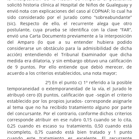
solicitó historia clínica al Hospital de Niños de Gualeguay y
envió nota con explicaciones del caso al COPNAF; lo cual ha
sido considerado por el Jurado como “sobreabundante”
(sic). Respecto de ello, el recurrente alega que otro
postulante, cuya prueba se identifica con la clave “FAR”,
envió una Carta Documento previamente a la interposición
del Amparo (lo que a su entender hubiera podido
considerarse un obstáculo para la admisibilidad de dicha
acción) entendiendo el Tribunal Examinador que dicha
medida era dilatoria, y sin embargo obtuvo una calificación
de 9 puntos. Por ello entiende que debió merecer, de
acuerdo a los criterios establecidos, una nota mayor;
2º) En el punto c) 1º referido a la posible
temporaneidad o extemporaneidad de la vía, el Jurado le
atribuyó cero (0) puntos, calificación que -según el criterio
establecido por los propios jurados- corresponde asignarle
al tema que no ha recibido tratamiento alguno por parte
del concursante. Por el contrario, conforme dichos criterios
corresponde atribuir en ese rubro 0,15 cuando se lo cita,
0,25 cuando es escaso su tratamiento, 0,50 cuando está
incompleto, 0,75 cuando está bien tratado y 1 punto
cuando este tratamiento es excelente. El recurrente