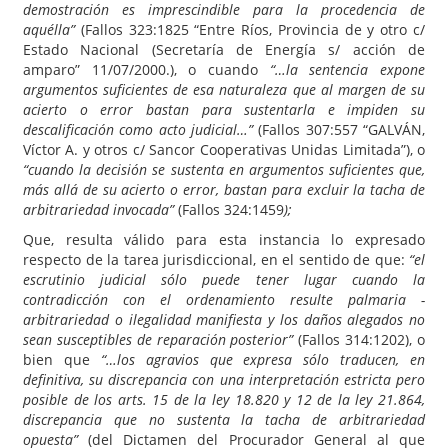
demostración es imprescindible para la procedencia de
aquélla”
(Fallos 323:1825 “Entre Ríos, Provincia de y otro c/
Estado Nacional (Secretaría de Energía s/ acción de
amparo” 11/07/2000.), o cuando
“…la sentencia expone
argumentos suficientes de esa naturaleza que ­al margen de su
acierto o error­ bastan para sustentarla e impiden su
descalificación como acto judicial…”
(Fallos 307:557 “GALVÁN,
Víctor A. y otros c/ Sancor Cooperativas Unidas Limitada”), o
“cuando la decisión se sustenta en argumentos suficientes que,
más allá de su acierto o error, bastan para excluir la tacha de
arbitrariedad invocada”
(Fallos 324:1459
);
Que, resulta válido para esta instancia lo expresado
respecto de la tarea jurisdiccional, en el sentido de que:
“el
escrutinio judicial sólo puede tener lugar cuando la
contradicción con el ordenamiento resulte palmaria ­
arbitrariedad o ilegalidad manifiesta­ y los daños alegados no
sean susceptibles de reparación posterior”
(Fallos 314:1202), o
bien que
“…los agravios que expresa sólo traducen, en
definitiva, su discrepancia con una interpretación estricta pero
posible de los arts. 15 de la ley 18.820 y 12 de la ley 21.864,
discrepancia que no sustenta la tacha de arbitrariedad
opuesta”
(del Dictamen del Procurador General al que