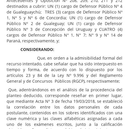
Antecedentes y Oposición Nº 208, 209, 210, 211 y 212
destinados a cubrir: UN (1) cargo de Defensor Público Nº 4
de Gualeguaychú; TRES (3) cargos de Defensor Público Nº
1, Nº 5 y Nº 6 de Concordia; UN (1) cargo de Defensor
Público Nº 2 de Gualeguay; UN (1) cargo de Defensor
Público Nº 3 de Concepción del Uruguay y CUATRO (4)
cargos de Defensor Público N° 1, N° 7; N° 9 y N° 14 de
Paraná, respectivamente, y;
CONSIDERANDO:
Que, en orden a la admisibilidad formal del
recurso intentado, cabe señalar que ha sido interpuesto en
tiempo y forma, de acuerdo con lo dispuesto por los
artículos 23 y 84 de la Ley Nº 9.996 y del Reglamento
General y de Concursos Públicos (RGCP), respectivamente;
Que, adentrándonos en el análisis de la procedencia del
planteo deducido, corresponde reseñar en primer lugar,
que mediante Acta Nº 3 de fecha 19/03/2018, se estableció
la correlación entre los datos personales de cada
postulante, contenidos en los sobres identificados con una
clave numérica y las claves alfabéticas asignadas a cada
uno de los exámenes escritos, junto a la calificación