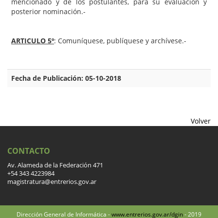
mencionado y de los postulantes, para su evaluación y
posterior nominación.-
ARTICULO 5º
: Comuníquese, publíquese y archívese.-
Fecha de Publicación: 05-10-2018
Volver
CONTACTO
Av. Alameda de la Federación 471
+54 343 4223984
magistratura@entrerios.gov.ar
Dirección General de Informática -
www.entrerios.gov.ar/dgin
- 2019