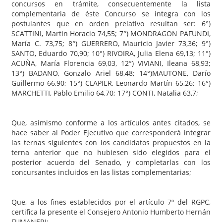
concursos en trámite, consecuentemente la lista
complementaria de éste Concurso se integra con los
postulantes que en orden prelativo resultan ser: 6°)
SCATTINI, Martin Horacio 74,55; 7°) MONDRAGON PAFUNDI,
María C. 73,75; 8°) GUERRERO, Mauricio Javier 73,36; 9°)
SANTO, Eduardo 70,90; 10°) RIVOIRA, Julia Elena 69,13; 11°)
ACUÑA, María Florencia 69,03, 12°) VIVIANI, Ileana 68,93;
13°) BADANO, Gonzalo Ariel 68,48; 14°)MAUTONE, Darío
Guillermo 66,90; 15°) CLAPIER, Leonardo Martín 65,26; 16°)
MARCHETTI, Pablo Emilio 64,70; 17°) CONTI, Natalia 63,7;
Que, asimismo conforme a los artículos antes citados, se
hace saber al Poder Ejecutivo que corresponderá integrar
las ternas siguientes con los candidatos propuestos en la
terna anterior que no hubiesen sido elegidos para el
posterior acuerdo del Senado, y completarlas con los
concursantes incluidos en las listas complementarias;
Que, a los fines establecidos por el artículo 7º del RGPC,
certifica la presente el Consejero Antonio Humberto Hernán
FUMANERI;