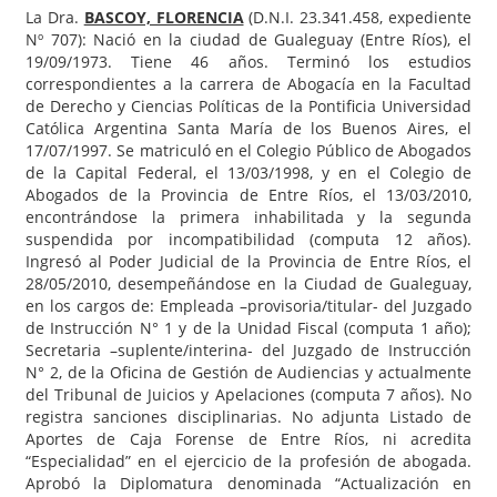
La Dra.
BASCOY, FLORENCIA
(D.N.I. 23.341.458, expediente
Nº 707): Nació en la ciudad de Gualeguay (Entre Ríos), el
19/09/1973. Tiene 46 años. Terminó los estudios
correspondientes a la carrera de Abogacía en la Facultad
de Derecho y Ciencias Políticas de la Pontificia Universidad
Católica Argentina Santa María de los Buenos Aires, el
17/07/1997. Se matriculó en el Colegio Público de Abogados
de la Capital Federal, el 13/03/1998, y en el Colegio de
Abogados de la Provincia de Entre Ríos, el 13/03/2010,
encontrándose la primera inhabilitada y la segunda
suspendida por incompatibilidad (computa 12 años).
Ingresó al Poder Judicial de la Provincia de Entre Ríos, el
28/05/2010, desempeñándose en la Ciudad de Gualeguay,
en los cargos de: Empleada –provisoria/titular- del Juzgado
de Instrucción N° 1 y de la Unidad Fiscal (computa 1 año);
Secretaria –suplente/interina- del Juzgado de Instrucción
N° 2, de la Oficina de Gestión de Audiencias y actualmente
del Tribunal de Juicios y Apelaciones (computa 7 años). No
registra sanciones disciplinarias. No adjunta Listado de
Aportes de Caja Forense de Entre Ríos, ni acredita
“Especialidad” en el ejercicio de la profesión de abogada.
Aprobó la Diplomatura denominada “Actualización en