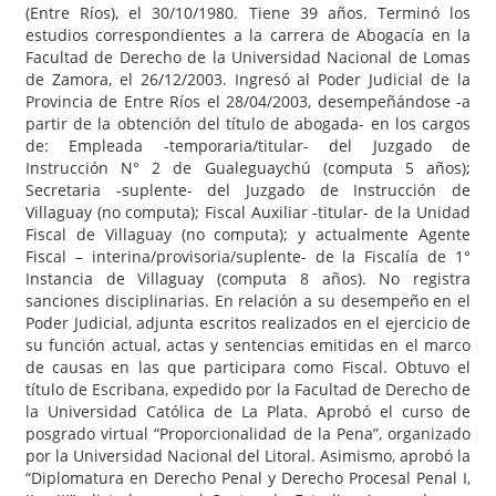
(Entre Ríos), el 30/10/1980. Tiene 39 años. Terminó los
estudios correspondientes a la carrera de Abogacía en la
Facultad de Derecho de la Universidad Nacional de Lomas
de Zamora, el 26/12/2003. Ingresó al Poder Judicial de la
Provincia de Entre Ríos el 28/04/2003, desempeñándose -a
partir de la obtención del título de abogada- en los cargos
de: Empleada -temporaria/titular- del Juzgado de
Instrucción N° 2 de Gualeguaychú (computa 5 años);
Secretaria -suplente- del Juzgado de Instrucción de
Villaguay (no computa); Fiscal Auxiliar -titular- de la Unidad
Fiscal de Villaguay (no computa); y actualmente Agente
Fiscal – interina/provisoria/suplente- de la Fiscalía de 1°
Instancia de Villaguay (computa 8 años). No registra
sanciones disciplinarias. En relación a su desempeño en el
Poder Judicial, adjunta escritos realizados en el ejercicio de
su función actual, actas y sentencias emitidas en el marco
de causas en las que participara como Fiscal. Obtuvo el
título de Escribana, expedido por la Facultad de Derecho de
la Universidad Católica de La Plata. Aprobó el curso de
posgrado virtual “Proporcionalidad de la Pena”, organizado
por la Universidad Nacional del Litoral. Asimismo, aprobó la
“Diplomatura en Derecho Penal y Derecho Procesal Penal I,