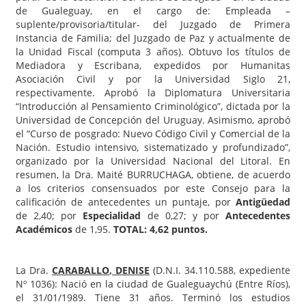
de Gualeguay, en el cargo de: Empleada –
suplente/provisoria/titular- del Juzgado de Primera
Instancia de Familia; del Juzgado de Paz y actualmente de
la Unidad Fiscal (computa 3 años). Obtuvo los títulos de
Mediadora y Escribana, expedidos por Humanitas
Asociación Civil y por la Universidad Siglo 21,
respectivamente. Aprobó la Diplomatura Universitaria
“Introducción al Pensamiento Criminológico”, dictada por la
Universidad de Concepción del Uruguay. Asimismo, aprobó
el “Curso de posgrado: Nuevo Código Civil y Comercial de la
Nación. Estudio intensivo, sistematizado y profundizado”,
organizado por la Universidad Nacional del Litoral. En
resumen, la Dra. Maité BURRUCHAGA, obtiene, de acuerdo
a los criterios consensuados por este Consejo para la
calificación de antecedentes un puntaje, por
Antigüedad
de 2,40; por
Especialidad
de 0,27; y por
Antecedentes
Académicos
de 1,95.
TOTAL:
4,62 puntos.
La Dra.
CARABALLO
, DENISE
(D.N.I. 34.110.588, expediente
Nº 1036): Nació en la ciudad de Gualeguaychú (Entre Ríos),
el 31/01/1989. Tiene 31 años. Terminó los estudios