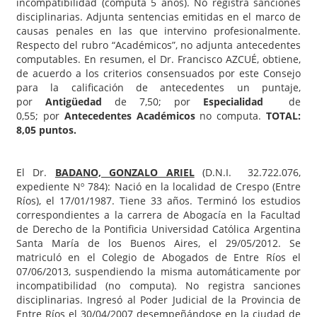
incompatibilidad (computa 5 años). No registra sanciones
disciplinarias. Adjunta sentencias emitidas en el marco de
causas penales en las que intervino profesionalmente.
Respecto del rubro “Académicos”, no adjunta antecedentes
computables. En resumen, el Dr. Francisco AZCUÉ, obtiene,
de acuerdo a los criterios consensuados por este Consejo
para la calificación de antecedentes un puntaje,
por
Antigüedad
de 7,50; por
Especialidad
de
0,55; por
Antecedentes Académicos
no computa.
TOTAL:
8,05 puntos.
El Dr.
BADANO, GONZALO ARIEL
(D.N.I. 32.722.076,
expediente Nº 784): Nació en la localidad de Crespo (Entre
Ríos), el 17/01/1987. Tiene 33 años. Terminó los estudios
correspondientes a la carrera de Abogacía en la Facultad
de Derecho de la Pontificia Universidad Católica Argentina
Santa María de los Buenos Aires, el 29/05/2012. Se
matriculó en el Colegio de Abogados de Entre Ríos el
07/06/2013, suspendiendo la misma automáticamente por
incompatibilidad (no computa). No registra sanciones
disciplinarias. Ingresó al Poder Judicial de la Provincia de
Entre Ríos el 30/04/2007 desempeñándose en la ciudad de