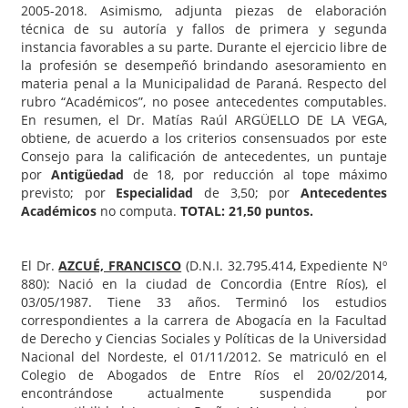
2005-2018. Asimismo, adjunta piezas de elaboración
técnica de su autoría y fallos de primera y segunda
instancia favorables a su parte. Durante el ejercicio libre de
la profesión se desempeñó brindando asesoramiento en
materia penal a la Municipalidad de Paraná. Respecto del
rubro “Académicos”, no posee antecedentes computables.
En resumen, el Dr. Matías Raúl ARGÜELLO DE LA VEGA,
obtiene, de acuerdo a los criterios consensuados por este
Consejo para la calificación de antecedentes, un puntaje
por
Antigüedad
de 18, por reducción al tope máximo
previsto; por
Especialidad
de 3,50; por
Antecedentes
Académicos
no computa.
TOTAL: 21,50 puntos.
El Dr.
AZCUÉ, FRANCISCO
(D.N.I. 32.795.414, Expediente Nº
880): Nació en la ciudad de Concordia (Entre Ríos), el
03/05/1987. Tiene 33 años. Terminó los estudios
correspondientes a la carrera de Abogacía en la Facultad
de Derecho y Ciencias Sociales y Políticas de la Universidad
Nacional del Nordeste, el 01/11/2012. Se matriculó en el
Colegio de Abogados de Entre Ríos el 20/02/2014,
encontrándose actualmente suspendida por