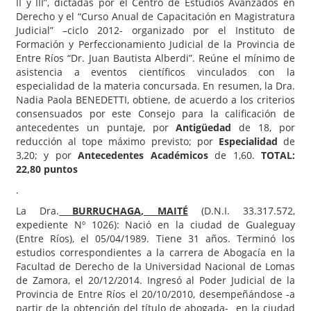
II y III”, dictadas por el Centro de Estudios Avanzados en
Derecho y el “Curso Anual de Capacitación en Magistratura
Judicial” –ciclo 2012- organizado por el Instituto de
Formación y Perfeccionamiento Judicial de la Provincia de
Entre Ríos “Dr. Juan Bautista Alberdi”. Reúne el mínimo de
asistencia a eventos científicos vinculados con la
especialidad de la materia concursada. En resumen, la Dra.
Nadia Paola BENEDETTI, obtiene, de acuerdo a los criterios
consensuados por este Consejo para la calificación de
antecedentes un puntaje, por
Antigüedad
de 18, por
reducción al tope máximo previsto; por
Especialidad
de
3,20; y por
Antecedentes Académicos
de 1,60.
TOTAL:
22,80 puntos
.
La Dra.
BURRUCHAGA
, MAITÉ
(D.N.I. 33.317.572,
expediente Nº 1026): Nació en la ciudad de Gualeguay
(Entre Ríos), el 05/04/1989. Tiene 31 años. Terminó los
estudios correspondientes a la carrera de Abogacía en la
Facultad de Derecho de la Universidad Nacional de Lomas
de Zamora, el 20/12/2014. Ingresó al Poder Judicial de la
Provincia de Entre Ríos el 20/10/2010, desempeñándose -a
partir de la obtención del título de abogada- en la ciudad