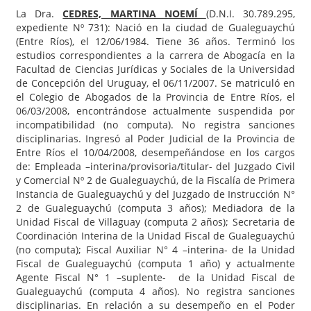
La Dra.
CEDRES, MARTINA NOEMÍ
(D.N.I. 30.789.295,
expediente Nº 731): Nació en la ciudad de Gualeguaychú
(Entre Ríos), el 12/06/1984. Tiene 36 años. Terminó los
estudios correspondientes a la carrera de Abogacía en la
Facultad de Ciencias Jurídicas y Sociales de la Universidad
de Concepción del Uruguay, el 06/11/2007. Se matriculó en
el Colegio de Abogados de la Provincia de Entre Ríos, el
06/03/2008, encontrándose actualmente suspendida por
incompatibilidad (no computa). No registra sanciones
disciplinarias. Ingresó al Poder Judicial de la Provincia de
Entre Ríos el 10/04/2008, desempeñándose en los cargos
de: Empleada –interina/provisoria/titular- del Juzgado Civil
y Comercial Nº 2 de Gualeguaychú, de la Fiscalía de Primera
Instancia de Gualeguaychú y del Juzgado de Instrucción N°
2 de Gualeguaychú (computa 3 años); Mediadora de la
Unidad Fiscal de Villaguay (computa 2 años); Secretaria de
Coordinación Interina de la Unidad Fiscal de Gualeguaychú
(no computa); Fiscal Auxiliar N° 4 –interina- de la Unidad
Fiscal de Gualeguaychú (computa 1 año) y actualmente
Agente Fiscal N° 1 –suplente- de la Unidad Fiscal de
Gualeguaychú (computa 4 años). No registra sanciones
disciplinarias. En relación a su desempeño en el Poder