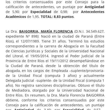
los criterios consensuados por este Consejo para la
calificación de antecedentes, un puntaje por
Antigüedad
de 5,90; por
Especialidad
de 0,98; por
Antecedentes
Académicos
de 1,95.
TOTAL: 8,83 puntos
.
La Dra.
BAIGORRIA, MARÍA FLORENCIA
(D.N.I. 34.549.627,
expediente Nº 898): Nació en la ciudad de Paraná (Entre
Ríos), el 12/07/1989. Tiene 31 años. Terminó los estudios
correspondientes a la carrera de Abogacía en la Facultad
de Ciencias Jurídicas y Sociales de la Universidad Nacional
del Litoral, el 19/05/2014. Ingresó al Poder Judicial de la
Provincia de Entre Ríos el 19/11/2012 desempeñándose en
la Ciudad de Paraná, desde la obtención del título de
abogada, en los cargos de: Empleada –suplente/provisoria-
de la Unidad Fiscal (computa 3 años) y actualmente
Delegada Judicial -suplente- de la Unidad Fiscal (computa 1
año). No registra sanciones disciplinarias. Obtuvo el título
de Mediadora, otorgado por la Universidad Nacional de
Entre Ríos. En resumen, la Dra. María Florencia BAIGORRIA
obtiene, conforme los criterios consensuados por este
Consejo para la calificación de antecedentes, un puntaje
por
Antigüedad
de 3,40; por
Especialidad
de 0,57