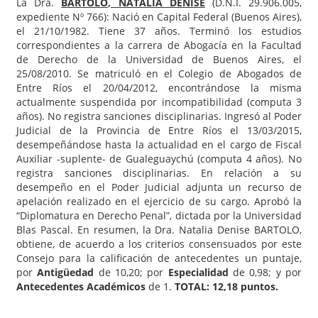
La Dra.
BARTOLO
, NATALIA DENISE
(D.N.I. 29.906.005,
expediente Nº 766): Nació en Capital Federal (Buenos Aires),
el 21/10/1982. Tiene 37 años. Terminó los estudios
correspondientes a la carrera de Abogacía en la Facultad
de Derecho de la Universidad de Buenos Aires, el
25/08/2010. Se matriculó en el Colegio de Abogados de
Entre Ríos el 20/04/2012, encontrándose la misma
actualmente suspendida por incompatibilidad (computa 3
años). No registra sanciones disciplinarias. Ingresó al Poder
Judicial de la Provincia de Entre Ríos el 13/03/2015,
desempeñándose hasta la actualidad en el cargo de Fiscal
Auxiliar -suplente- de Gualeguaychú (computa 4 años). No
registra sanciones disciplinarias. En relación a su
desempeño en el Poder Judicial adjunta un recurso de
apelación realizado en el ejercicio de su cargo. Aprobó la
“Diplomatura en Derecho Penal”, dictada por la Universidad
Blas Pascal. En resumen, la Dra. Natalia Denise BARTOLO,
obtiene, de acuerdo a los criterios consensuados por este
Consejo para la calificación de antecedentes un puntaje,
por
Antigüedad
de 10,20; por
Especialidad
de 0,98; y por
Antecedentes Académicos
de 1.
TOTAL: 12,18 puntos.