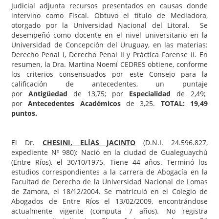
Judicial adjunta recursos presentados en causas donde
intervino como Fiscal. Obtuvo el título de Mediadora,
otorgado por la Universidad Nacional del Litoral. Se
desempeñó como docente en el nivel universitario en la
Universidad de Concepción del Uruguay, en las materias:
Derecho Penal I, Derecho Penal II y Práctica Forense II. En
resumen, la Dra. Martina Noemí CEDRES obtiene, conforme
los criterios consensuados por este Consejo para la
calificación de antecedentes, un puntaje
por
Antigüedad
de 13,75; por
Especialidad
de 2,49;
por
Antecedentes Académicos
de 3,25.
TOTAL: 19,49
puntos.
El Dr.
CHESINI, ELÍAS JACINTO
(D.N.I. 24.596.827,
expediente Nº 980): Nació en la ciudad de Gualeguaychú
(Entre Ríos), el 30/10/1975. Tiene 44 años. Terminó los
estudios correspondientes a la carrera de Abogacía en la
Facultad de Derecho de la Universidad Nacional de Lomas
de Zamora, el 18/12/2004. Se matriculó en el Colegio de
Abogados de Entre Ríos el 13/02/2009, encontrándose
actualmente vigente (computa 7 años). No registra