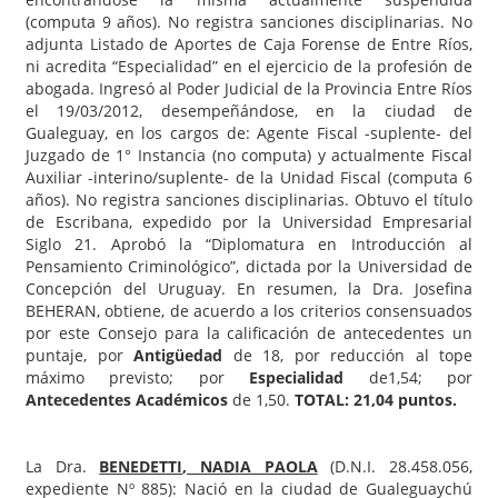
(computa 9 años). No registra sanciones disciplinarias. No
adjunta Listado de Aportes de Caja Forense de Entre Ríos,
ni acredita “Especialidad” en el ejercicio de la profesión de
abogada. Ingresó al Poder Judicial de la Provincia Entre Ríos
el 19/03/2012, desempeñándose, en la ciudad de
Gualeguay, en los cargos de: Agente Fiscal -suplente- del
Juzgado de 1° Instancia (no computa) y actualmente Fiscal
Auxiliar -interino/suplente- de la Unidad Fiscal (computa 6
años). No registra sanciones disciplinarias. Obtuvo el título
de Escribana, expedido por la Universidad Empresarial
Siglo 21. Aprobó la “Diplomatura en Introducción al
Pensamiento Criminológico”, dictada por la Universidad de
Concepción del Uruguay. En resumen, la Dra. Josefina
BEHERAN, obtiene, de acuerdo a los criterios consensuados
por este Consejo para la calificación de antecedentes un
puntaje, por
Antigüedad
de 18, por reducción al tope
máximo previsto; por
Especialidad
de1,54; por
Antecedentes Académicos
de 1,50.
TOTAL: 21,04 puntos.
La Dra.
BENEDETTI
, NADIA PAOLA
(D.N.I. 28.458.056,
expediente Nº 885): Nació en la ciudad de Gualeguaychú