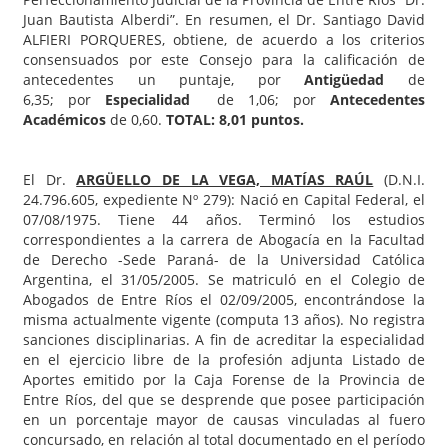
Juan Bautista Alberdi”. En resumen, el Dr. Santiago David
ALFIERI PORQUERES, obtiene, de acuerdo a los criterios
consensuados por este Consejo para la calificación de
antecedentes un puntaje, por
Antigüedad
de
6,35; por
Especialidad
de 1,06; por
Antecedentes
Académicos
de 0,60.
TOTAL: 8,01 puntos.
El Dr.
ARGÜELLO DE LA VEGA, MATÍAS RAÚL
(D.N.I.
24.796.605, expediente Nº 279): Nació en Capital Federal, el
07/08/1975. Tiene 44 años. Terminó los estudios
correspondientes a la carrera de Abogacía en la Facultad
de Derecho -Sede Paraná- de la Universidad Católica
Argentina, el 31/05/2005. Se matriculó en el Colegio de
Abogados de Entre Ríos el 02/09/2005, encontrándose la
misma actualmente vigente (computa 13 años). No registra
sanciones disciplinarias. A fin de acreditar la especialidad
en el ejercicio libre de la profesión adjunta Listado de
Aportes emitido por la Caja Forense de la Provincia de
Entre Ríos, del que se desprende que posee participación
en un porcentaje mayor de causas vinculadas al fuero
concursado, en relación al total documentado en el período