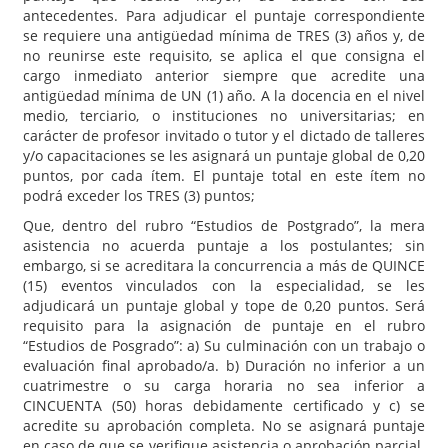
antecedentes. Para adjudicar el puntaje correspondiente
se requiere una antigüedad mínima de TRES (3) años y, de
no reunirse este requisito, se aplica el que consigna el
cargo inmediato anterior siempre que acredite una
antigüedad mínima de UN (1) año. A la docencia en el nivel
medio, terciario, o instituciones no universitarias; en
carácter de profesor invitado o tutor y el dictado de talleres
y/o capacitaciones se les asignará un puntaje global de 0,20
puntos, por cada ítem. El puntaje total en este ítem no
podrá exceder los TRES (3) puntos;
Que, dentro del rubro “Estudios de Postgrado”, la mera
asistencia no acuerda puntaje a los postulantes; sin
embargo, si se acreditara la concurrencia a más de QUINCE
(15) eventos vinculados con la especialidad, se les
adjudicará un puntaje global y tope de 0,20 puntos. Será
requisito para la asignación de puntaje en el rubro
“Estudios de Posgrado”: a) Su culminación con un trabajo o
evaluación final aprobado/a. b) Duración no inferior a un
cuatrimestre o su carga horaria no sea inferior a
CINCUENTA (50) horas debidamente certificado y c) se
acredite su aprobación completa. No se asignará puntaje
en caso de que se verifique asistencia o aprobación parcial.