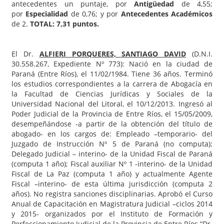
antecedentes un puntaje, por
Antigüedad
de 4,55;
por
Especialidad
de 0,76; y por
Antecedentes Académicos
de 2.
TOTAL: 7,31 puntos.
El Dr.
ALFIERI PORQUERES, SANTIAGO DAVID
(D.N.I.
30.558.267, Expediente Nº 773): Nació en la ciudad de
Paraná (Entre Ríos), el 11/02/1984. Tiene 36 años. Terminó
los estudios correspondientes a la carrera de Abogacía en
la Facultad de Ciencias Jurídicas y Sociales de la
Universidad Nacional del Litoral, el 10/12/2013. Ingresó al
Poder Judicial de la Provincia de Entre Ríos, el 15/05/2009,
desempeñándose -a partir de la obtención del título de
abogado- en los cargos de: Empleado –temporario- del
Juzgado de Instrucción Nº 5 de Paraná (no computa);
Delegado Judicial – interino- de la Unidad Fiscal de Paraná
(computa 1 año); Fiscal auxiliar Nº 1 -interino- de la Unidad
Fiscal de La Paz (computa 1 año) y actualmente Agente
Fiscal –interino- de esta última jurisdicción (computa 2
años). No registra sanciones disciplinarias. Aprobó el Curso
Anual de Capacitación en Magistratura Judicial –ciclos 2014
y 2015- organizados por el Instituto de Formación y
Perfeccionamiento Judicial de la Provincia de Entre Ríos “Dr.