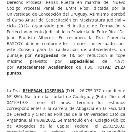
Derecho Procesal Penal: Puesta en marcha del Nuevo
Código Procesal Penal de Entre Ríos”, dictada por la
Universidad de Concepción del Uruguay. Asimismo, aprobó
el Curso Anual de Capacitación en Magistratura Judicial –
ciclo 2012- organizado por el Instituto de Formación y
Perfeccionamiento Judicial de la Provincia de Entre Ríos “Dr.
Juan Bautista Alberdi”. En resumen, la Dra. Florencia
BASCOY obtiene, conforme los criterios consensuados por
este Consejo para la calificación de antecedentes, un
puntaje por
Antigüedad
de 18, por reducción al tope
máximo previsto; por
Especialidad
de 1,97;
por
Antecedentes Académicos
de 1,30.
TOTAL: 21,27
puntos.
La Dra.
BEHERAN
, JOSEFINA
(D.N.I. 26.755.037, expediente
Nº 350): Nació en la ciudad de Gualeguay (Entre Ríos), el
04/10/1978. Tiene 41 años. Terminó los estudios
correspondientes a la carrera de Abogacía en la Facultad
de Derecho y Ciencias Políticas de la Universidad Católica
Argentina, el 14/08/2002. Se matriculó en el Colegio Público
de Abogados de la Capital Federal, el 25/03/2003,
encontrándose la misma actualmente suspendida