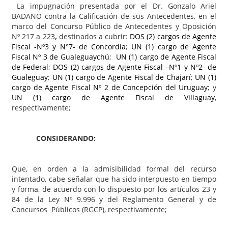
La impugnación presentada por el Dr. Gonzalo Ariel
BADANO contra la Calificación de sus Antecedentes, en el
marco del Concurso Público de Antecedentes y Oposición
Nº 217 a 223
,
destinados a cubrir:
DOS (2) cargos de Agente
Fiscal -Nº3 y N°7- de Concordia
;
UN (1) cargo de Agente
Fiscal Nº 3 de Gualeguaychú
;
UN (1) cargo de Agente Fiscal
de Federa
l;
DOS (2) cargos de Agente Fiscal –Nº1 y Nº2- de
Gualeguay
;
UN (1) cargo de Agente Fiscal de Chajarí
;
UN (1)
cargo de Agente Fiscal Nº 2 de Concepción del Uruguay
; y
UN (1) cargo de Agente Fiscal de Villaguay
,
respectivamente;
CONSIDERANDO:
Que, en orden a la admisibilidad formal del recurso
intentado, cabe señalar que ha sido interpuesto en tiempo
y forma, de acuerdo con lo dispuesto por los artículos 23 y
84 de la Ley Nº 9.996 y del Reglamento General y de
Concursos Públicos (RGCP), respectivamente;