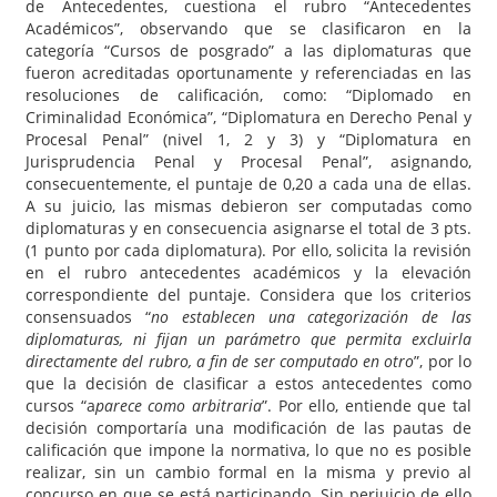
de Antecedentes, cuestiona el rubro “Antecedentes
Académicos”, observando que se clasificaron en la
categoría “Cursos de posgrado” a las diplomaturas que
fueron acreditadas oportunamente y referenciadas en las
resoluciones de calificación, como: “Diplomado en
Criminalidad Económica”, “Diplomatura en Derecho Penal y
Procesal Penal” (nivel 1, 2 y 3) y “Diplomatura en
Jurisprudencia Penal y Procesal Penal”, asignando,
consecuentemente, el puntaje de 0,20 a cada una de ellas.
A su juicio, las mismas debieron ser computadas como
diplomaturas y en consecuencia asignarse el total de 3 pts.
(1 punto por cada diplomatura). Por ello, solicita la revisión
en el rubro antecedentes académicos y la elevación
correspondiente del puntaje. Considera que los criterios
consensuados “
no establecen una categorización de las
diplomaturas, ni fijan un parámetro que permita excluirla
directamente del rubro, a fin de ser computado en otro
”, por lo
que la decisión de clasificar a estos antecedentes como
cursos “a
parece como arbitraria
”. Por ello, entiende que tal
decisión comportaría una modificación de las pautas de
calificación que impone la normativa, lo que no es posible
realizar, sin un cambio formal en la misma y previo al
concurso en que se está participando. Sin perjuicio de ello