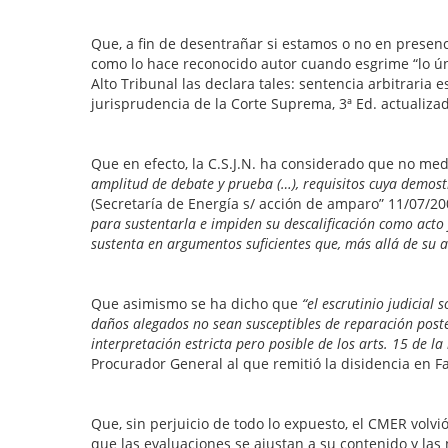
Que, a fin de desentrañar si estamos o no en presenci
como lo hace reconocido autor cuando esgrime “lo ún
Alto Tribunal las declara tales: sentencia arbitraria e
jurisprudencia de la Corte Suprema, 3ª Ed. actualizada
Que en efecto, la C.S.J.N. ha considerado que no me
amplitud de debate y prueba (…), requisitos cuya demost
(Secretaría de Energía s/ acción de amparo” 11/07/20
para sustentarla e impiden su descalificación como acto 
sustenta en argumentos suficientes que, más allá de su a
Que asimismo se ha dicho que
“el escrutinio judicial
daños alegados no sean susceptibles de reparación poste
interpretación estricta pero posible de los arts. 15 de l
Procurador General al que remitió la disidencia en Fal
Que, sin perjuicio de todo lo expuesto, el CMER volvi
que las evaluaciones se ajustan a su contenido y las 