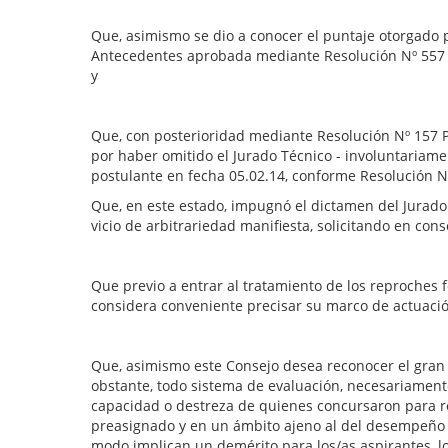
Que, asimismo se dio a conocer el puntaje otorgado po
Antecedentes aprobada mediante Resolución Nº 557 de
y
Que, con posterioridad mediante Resolución Nº 157 P
por haber omitido el Jurado Técnico - involuntariamen
postulante en fecha 05.02.14, conforme Resolución 
Que, en este estado, impugnó el dictamen del Jurado T
vicio de arbitrariedad manifiesta, solicitando en con
Que previo a entrar al tratamiento de los reproches f
considera conveniente precisar su marco de actuació
Que, asimismo este Consejo desea reconocer el gran 
obstante, todo sistema de evaluación, necesariamente,
capacidad o destreza de quienes concursaron para re
preasignado y en un ámbito ajeno al del desempeño h
modo implican un demérito para los/as aspirantes, l