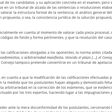
onal de los candidatos, y su aplicación concreta en el examen, per
irse en un tribunal de alzada de las sentencias o resoluciones elab
valorar la estructura formal de la sentencia, el análisis general del
ón propuesta, o sea, la consistencia jurídica de la solución propues
pecialmente en cuenta al momento de valorar cada pieza procesal, 
y códigos de fondo y forma pertinentes, y que la resolución del caso
 las calificaciones otorgadas a los oponentes, la norma antes cita
edimientos, o arbitrariedad manifiesta. Vencido el plazo [...], el Cons
 el Consejo tampoco pretende convertirse en un tribunal de apelacion
en cuanto a que la modificación de las calificaciones efectuadas por
y en la medida que los postulantes hayan alegado y demostrado feha
ta arbitrariedad en la corrección de los exámenes, que se evidencie
ctuado por los tres expertos, haciendo lugar a las impugnaciones 
ceder ante la mera disconformidad de los postulantes, cercenando l