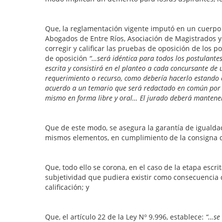
Que, la reglamentación vigente imputó en un cuerpo e
Abogados de Entre Ríos, Asociación de Magistrados y F
corregir y calificar las pruebas de oposición de los 
de oposición
“…será idéntica para todos los postulante
escrita y consistirá en el planteo a cada concursante de
requerimiento o recurso, como debería hacerlo estando en 
acuerdo a un temario que será redactado en común por lo
mismo en forma libre y oral… El jurado deberá mantener 
Que de este modo, se asegura la garantía de igualda
mismos elementos, en cumplimiento de la consigna de 
Que, todo ello se corona, en el caso de la etapa escr
subjetividad que pudiera existir como consecuencia d
calificación; y
Que, el artículo 22 de la Ley Nº 9.996, establece:
“…se 