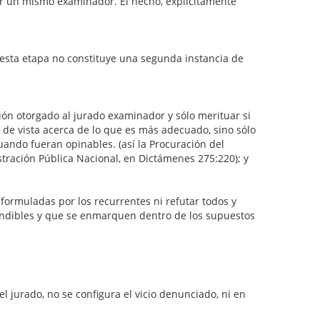
or un mismo examinador. El hecho, explícitamente
n esta etapa no constituye una segunda instancia de
otorgado al jurado examinador y sólo merituar si
de vista acerca de lo que es más adecuado, sino sólo
uando fueran opinables. (así la Procuración del
stración Pública Nacional, en Dictámenes 275:220); y
formuladas por los recurrentes ni refutar todos y
atendibles y que se enmarquen dentro de los supuestos
 jurado, no se configura el vicio denunciado, ni en