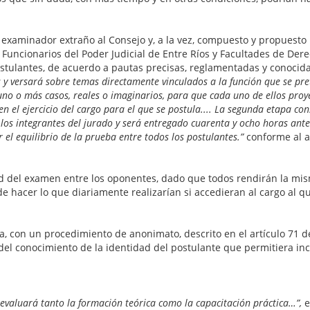
xaminador extraño al Consejo y, a la vez, compuesto y propuesto p
uncionarios del Poder Judicial de Entre Ríos y Facultades de Derech
postulantes, de acuerdo a pautas precisas, reglamentadas y conocida
s y versará sobre temas directamente vinculados a la función que se pr
 uno o más casos, reales o imaginarios, para que cada uno de ellos proye
el ejercicio del cargo para el que se postula....
La segunda etapa cons
s integrantes del jurado y será entregado cuarenta y ocho horas antes 
el equilibrio de la prueba entre todos los postulantes.”
conforme al ar
d del examen entre los oponentes, dado que todos rendirán la mis
hacer lo que diariamente realizarían si accedieran al cargo al qu
ita, con un procedimiento de anonimato, descrito en el artículo 71
el conocimiento de la identidad del postulante que permitiera incl
evaluará tanto la formación teórica como la capacitación práctica…”,
e