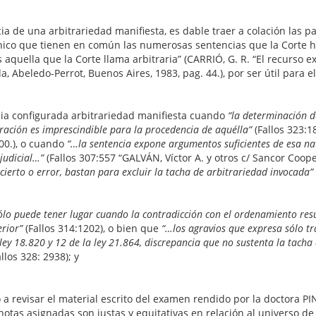
a de una arbitrariedad manifiesta, es dable traer a colación las p
ico que tienen en común las numerosas sentencias que la Corte ha
s aquella que la Corte llama arbitraria” (CARRIÓ, G. R. “El recurso e
, Abeledo-Perrot, Buenos Aires, 1983, pag. 44.), por ser útil para 
dia configurada arbitrariedad manifiesta cuando
“la determinación d
ración es imprescindible para la procedencia de aquélla”
(Fallos 323:1
00.), o cuando
“…la sentencia expone argumentos suficientes de esa nat
judicial…”
(Fallos 307:557 “GALVÁN, Víctor A. y otros c/ Sancor Coop
cierto o error, bastan para excluir la tacha de arbitrariedad invocada”
 sólo puede tener lugar cuando la contradicción con el ordenamiento resul
rior”
(Fallos 314:1202), o bien que
“…los agravios que expresa sólo tr
a ley 18.820 y 12 de la ley 21.864, discrepancia que no sustenta la tach
los 328: 2938); y
ó a revisar el material escrito del examen rendido por la doctora P
notas asignadas son justas y equitativas en relación al universo de