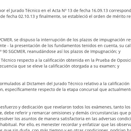
r el Jurado Técnico en el Acta Nº 13 de fecha 16.09.13 correspondi
 fecha 02.10.13 y finalmente, se estableció el orden de mérito re
CMER, se dispuso la interrupción de los plazos de impugnación res
te - la presentación de los fundamentos tenidos en cuenta, su calif
Nº 90 SGCMER, reanudándose así los plazos de Impugnación; y
écnico respecto a la calificación obtenida en la Prueba de Oposici
secuencia que se eleve la calificación otorgada a su examen; y
ormulados al Dictamen del Jurado Técnico relativo a la calificación
n, específicamente respecto de la etapa concursal que actualmente
esfuerzo y dedicación que revelaron todos los exámenes, tanto los 
 debe referir y remarcar omisiones y demás circunstancias que posi
solver los asuntos de manera satisfactoria en las adversas cond
abitual. Por ello, es menester recordar y enfatizar que las obser
os que sin duda, con más tiempo y en otras condiciones, podrían 