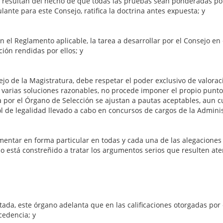
que resultan del hecho de que todas las pruebas sean ponderadas p
ante para este Consejo, ratifica la doctrina antes expuesta; y
en el Reglamento aplicable, la tarea a desarrollar por el Consejo e
ción rendidas por ellos; y
Magistratura, debe respetar el poder exclusivo de valoración 
 varias soluciones razonables, no procede imponer el propio punto 
 por el Órgano de Selección se ajustan a pautas aceptables, aun c
ol de legalidad llevado a cabo en concursos de cargos de la Admini
mentar en forma particular en todas y cada una de las alegaciones 
ólo está constreñido a tratar los argumentos serios que resulten 
a, este órgano adelanta que en las calificaciones otorgadas por el
cedencia; y