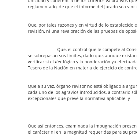
unicidad y coherencia de los criterios valorativos 
reglamentado, de que el informe del Jurado sea vincul
Que, por tales razones y en virtud de lo establecido 
revisión, ni una revaloración de las pruebas de oposi
Que, el control que le compete al Consejo de la 
se sobrepasan sus límites, dado que, aunque existan
verificar si el
iter
lógico y la ponderación ya efectuada
Tesoro de la Nación en materia de ejercicio de contr
Que a su vez, órgano revisor no está obligado a argu
cada uno de los agravios introducidos, a contrario s
excepcionales que prevé la normativa aplicable; y
Que así entonces, examinada la impugnación presentad
el carácter ni en la magnitud requeridas para su pro