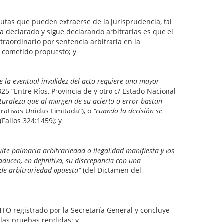
autas que pueden extraerse de la jurisprudencia, tal
 declarado y sigue declarando arbitrarias es que el
xtraordinario por sentencia arbitraria en la
el cometido propuesto; y
e la eventual invalidez del acto requiere una mayor
825 “Entre Ríos, Provincia de y otro c/ Estado Nacional
uraleza que ­al margen de su acierto o error­ bastan
erativas Unidas Limitada”), o
“cuando la decisión se
(Fallos 324:1459
);
y
te palmaria ­arbitrariedad o ilegalidad manifiesta­ y los
aducen, en definitiva, su discrepancia con una
a de arbitrariedad opuesta”
(del Dictamen del
INTO registrado por la Secretaría General y concluye
 las pruebas rendidas; y