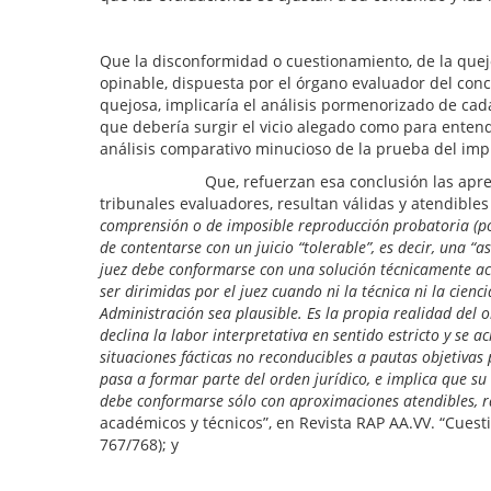
Que la disconformidad o cuestionamiento, de la quejo
opinable, dispuesta por el órgano evaluador del concu
quejosa, implicaría el análisis pormenorizado de cad
que debería surgir el vicio alegado como para enten
análisis comparativo minucioso de la prueba del impu
Que, refuerzan esa conclusión las apreciaciones d
tribunales evaluadores, resultan válidas y atendibles
comprensión o de imposible reproducción probatoria (por 
de contentarse con un juicio “tolerable”, es decir, una “as
juez debe conformarse con una solución técnicamente ace
ser dirimidas por el juez cuando ni la técnica ni la cie
Administración sea plausible.
Es la propia realidad del 
declina la labor interpretativa en sentido estricto y se a
situaciones fácticas no reconducibles a pautas objetivas
pasa a formar parte del orden jurídico, e implica que su 
debe conformarse sólo con aproximaciones atendibles, ra
académicos y técnicos”, en Revista RAP AA.VV. “Cuest
767/768); y