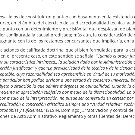
sa, lejos de constituir un planteo con basamento en la existencia 
rso, en el ámbito del ejercicio de su discrecionalidad técnica, act
a punto con un detenimiento y precisión tal que desplazan de plano
der configurada la causal predicada; más aún, la consideración de
gnante con la de los restantes concursantes que implicaría, en la 
e calificada doctrina, que si bien formuladas para la actuaci
 en el presente caso, en este sentido se señala:
“Cuando el orden jurí
su característica intrínseca), la solución dada por la Administración 
erción justificada” y que
“
La provisoriedad de la técnica y de la ciencia 
ptable, cuya razonabilidad sea aprehensible en virtud de su motivación
ncia particular han podido arribar a una verdad de consenso universal; 
objeto o situación la que admite márgenes de opinabilidad. Cuando la o
crecienta la apreciación subjetiva por medio de la discrecionalidad. En o
 por medio de la interpretación, no puede ser convertida en certeza por
realización o concreción cristaliza siempre una “verdad relativa”, razón
zonables y suficientes.”
(SESÍN, Domingo J., “Motivación y control de 
iones de Acto Administrativo, Reglamento y otras fuentes del Derec