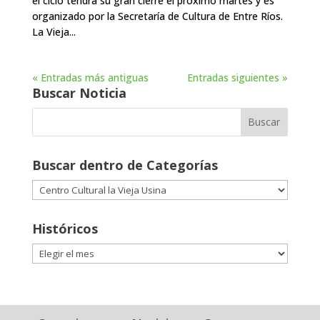
el ciclo tendrá su gran cierre el próximo martes y es
organizado por la Secretaría de Cultura de Entre Ríos.
La Vieja...
« Entradas más antiguas
Entradas siguientes »
Buscar Noticia
Buscar dentro de Categorías
Buscar
dentro
de
Históricos
Categorías
Históricos