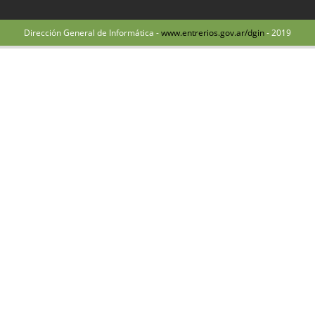
Dirección General de Informática -
www.entrerios.gov.ar/dgin
- 2019