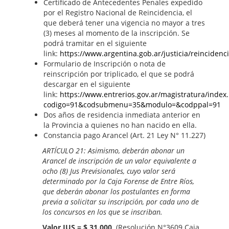
Certificado de Antecedentes Penales expedido
por el Registro Nacional de Reincidencia, el
que deberá tener una vigencia no mayor a tres
(3) meses al momento de la inscripción. Se
podrá tramitar en el siguiente
link:
https://www.argentina.gob.ar/justicia/reincidenc
Formulario de Inscripción o nota de
reinscripción por triplicado, el que se podrá
descargar en el siguiente
link:
https://www.entrerios.gov.ar/magistratura/index
codigo=91&codsubmenu=35&modulo=&codppal=91
Dos años de residencia inmediata anterior en
la Provincia a quienes no han nacido en ella.
Constancia pago Arancel (Art. 21 Ley N° 11.227)
ARTÍCULO 21: Asimismo, deberán abonar un
Arancel de inscripción de un valor equivalente a
ocho (8) Jus Previsionales, cuyo valor será
determinado por la Caja Forense de Entre Ríos,
que deberán abonar los postulantes en forma
previa a solicitar su inscripción, por cada uno de
los concursos en los que se inscriban.
Valor JUS = $ 31.000
(Resolución N°3609 Caja