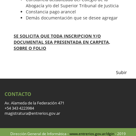
Abogacía y/o del Superior Tribunal de Justicia
Constancia pago arancel
Demás documentación que se desee agregar
SE SOLICITA QUE TODA INSCRIPCION Y/O
DOCUMENTAL SEA PRESENTADA EN CARPETA,
SOBRE O FOLIO
Subir
CONTACTO
Av. Alameda de la Federación 471
+54 343 4223984
magistratura@entrerios.gov.ar
Dirección General de Informática -
www.entrerios.gov.ar/dgin
- 2019