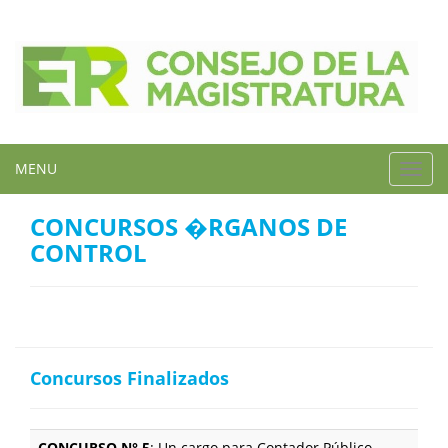
MENU
Toggl
navig
CONCURSOS �RGANOS DE
CONTROL
Concursos Finalizados
CONCURSO N° 5
: Un cargo para Contador Público