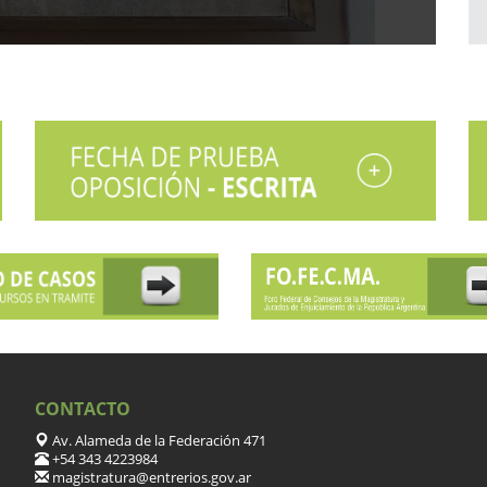
CONTACTO
Av. Alameda de la Federación 471
+54 343 4223984
magistratura@entrerios.gov.ar