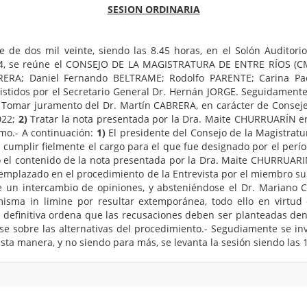
SESION ORDINARIA
de dos mil veinte, siendo las 8.45 horas, en el Solón Auditorio
64, se reúne el CONSEJO DE LA MAGISTRATURA DE ENTRE RÍOS (CMER
BRERA; Daniel Fernando BELTRAME; Rodolfo PARENTE; Carina Pa
idos por el Secretario General Dr. Hernán JORGE. Seguidamente, s
Tomar juramento del Dr. Martín CABRERA, en carácter de Consejero
022;
2)
Tratar la nota presentada por la Dra. Maite CHURRUARÍN en
smo.- A continuación:
1)
El presidente del Consejo de la Magistrat
os cumplir fielmente el cargo para el que fue designado por el per
el contenido de la nota presentada por la Dra. Maite CHURRUARIN,
emplazado en el procedimiento de la Entrevista por el miembro 
o de un intercambio de opiniones, y absteniéndose el Dr. Maria
sma in limine por resultar extemporánea, todo ello en virtud d
efinitiva ordena que las recusaciones deben ser planteadas dentr
rse sobre las alternativas del procedimiento.- Segudiamente se inv
 esta manera, y no siendo para más, se levanta la sesión siendo las 