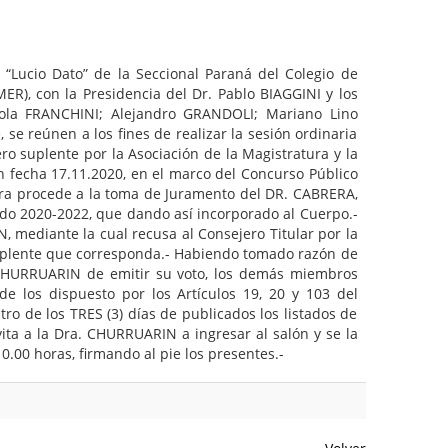
 “Lucio Dato” de la Seccional Paraná del Colegio de
), con la Presidencia del Dr. Pablo BIAGGINI y los
ola FRANCHINI; Alejandro GRANDOLI; Mariano Lino
e reúnen a los fines de realizar la sesión ordinaria
 suplente por la Asociación de la Magistratura y la
 fecha 17.11.2020, en el marco del Concurso Público
ura procede a la toma de Juramento del DR. CABRERA,
íodo 2020-2022, que dando así incorporado al Cuerpo.-
 mediante la cual recusa al Consejero Titular por la
suplente que corresponda.- Habiendo tomado razón de
no CHURRUARIN de emitir su voto, los demás miembros
e los dispuesto por los Artículos 19, 20 y 103 del
o de los TRES (3) días de publicados los listados de
ita a la Dra. CHURRUARIN a ingresar al salón y se la
10.00 horas, firmando al pie los presentes.-