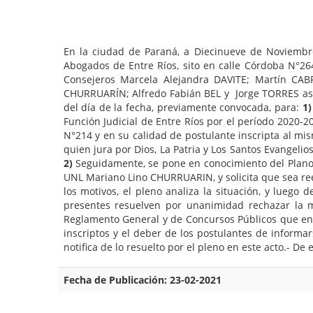
En la ciudad de Paraná, a Diecinueve de Noviembre 
Abogados de Entre Ríos, sito en calle Córdoba N°2
Consejeros Marcela Alejandra DAVITE; Martín CA
CHURRUARÍN; Alfredo Fabián BEL y Jorge TORRES asist
del día de la fecha, previamente convocada, para:
1)
Función Judicial de Entre Ríos por el período 2020-2
N°214 y en su calidad de postulante inscripta al mi
quien jura por Dios, La Patria y Los Santos Evangeli
2)
Seguidamente, se pone en conocimiento del Plano 
UNL Mariano Lino CHURRUARIN, y solicita que sea re
los motivos, el pleno analiza la situación, y lueg
presentes resuelven por unanimidad rechazar la mi
Reglamento General y de Concursos Públicos que en d
inscriptos y el deber de los postulantes de informa
notifica de lo resuelto por el pleno en este acto.- De
Fecha de Publicación: 23-02-2021