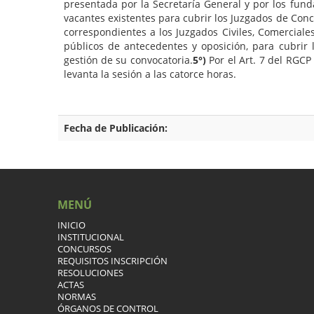
presentada por la Secretaría General y por los fun
vacantes existentes para cubrir los Juzgados de Con
correspondientes a los Juzgados Civiles, Comercial
públicos de antecedentes y oposición, para cubrir 
gestión de su convocatoria.
5°)
Por el Art. 7 del RGC
levanta la sesión a las catorce horas.
Fecha de Publicación:
MENÚ
INICIO
INSTITUCIONAL
CONCURSOS
REQUISITOS INSCRIPCIÓN
RESOLUCIONES
ACTAS
NORMAS
ÓRGANOS DE CONTROL