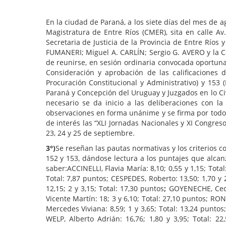
En la ciudad de Paraná, a los siete días del mes de a
Magistratura de Entre Ríos (CMER), sita en calle A
Secretaria de Justicia de la Provincia de Entre Río
FUMANERI; Miguel A. CARLÍN; Sergio G. AVERO y la Co
de reunirse, en sesión ordinaria convocada oportunam
Consideración y aprobación de las calificaciones 
Procuración Constitucional y Administrativo) y 153 
Paraná y Concepción del Uruguay y Juzgados en lo Civi
necesario se da inicio a las deliberaciones con 
observaciones en forma unánime y se firma por todos
de interés las “XLI Jornadas Nacionales y XI Congres
23, 24 y 25 de septiembre.
3°)
Se reseñan las pautas normativas y los criterios c
152 y 153, dándose lectura a los puntajes que alcan
saber:ACCINELLI, Flavia María: 8,10; 0,55 y 1,15; Tot
Total: 7,87 puntos; CESPEDES, Roberto: 13,50; 1,70 y
12,15; 2 y 3,15; Total: 17,30 puntos
;
GOYENECHE, Cecil
Vicente Martín: 18; 3 y 6,10; Total: 27,10 puntos; RO
Mercedes Viviana: 8,59; 1 y 3,65; Total: 13,24 puntos
WELP, Alberto Adrián: 16,76; 1,80 y 3,95; Total: 2