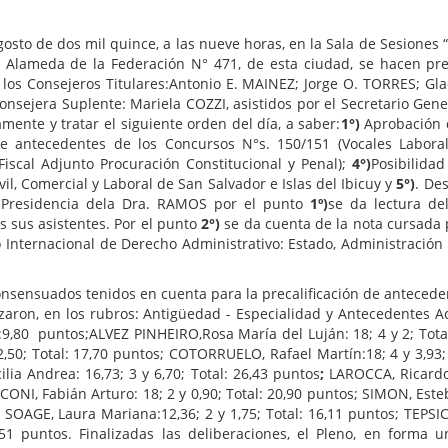
gosto de dos mil quince, a las nueve horas, en la Sala de Sesiones
v. Alameda de la Federación N° 471, de esta ciudad, se hacen p
s y los Consejeros Titulares:Antonio E. MAINEZ; Jorge O. TORRES; G
nsejera Suplente: Mariela COZZI, asistidos por el Secretario Gener
ente y tratar el siguiente orden del día, a saber:
1°)
Aprobación d
de antecedentes de los Concursos N°s. 150/151 (Vocales Labora
(Fiscal Adjunto Procuración Constitucional y Penal);
4°)
Posibilida
l, Comercial y Laboral de San Salvador e Islas del Ibicuy y
5°)
. De
la Presidencia dela Dra. RAMOS por el punto
1º)
se da lectura de
 sus asistentes. Por el punto
2°)
se da cuenta de la nota cursada p
o Internacional de Derecho Administrativo: Estado, Administración 
onsensuados tenidos en cuenta para la precalificación de anteceden
zaron, en los rubros: Antigüedad - Especialidad y Antecedentes 
al:9,80 puntos;ALVEZ PINHEIRO,Rosa María del Luján: 18; 4 y 2; Tota
 2,50; Total: 17,70 puntos; COTORRUELO, Rafael Martín:18; 4 y 3,93;
ia Andrea: 16,73; 3 y 6,70; Total: 26,43 puntos
;
LAROCCA, Ricardo
NCONI, Fabián Arturo: 18; 2 y 0,90; Total: 20,90 puntos; SIMON, Est
; SOAGE, Laura Mariana:12,36; 2 y 1,75; Total: 16,11 puntos; TEPSIC
2,51 puntos. Finalizadas las deliberaciones, el Pleno, en forma