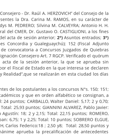
 “Consejero - Dr. Raúl A. HERZOVICH” del Consejo de la
resentes la Dra. Carina M. RAMOS, en su carácter de
ladys M. PEDRERO; Silvina M. CALVEYRA; Antonio H. H.
al del CMER, Dr. Gustavo O. CASTIGLIONI, a los fines
el acta de sesión anterior;
2°)
Asuntos entrados;
3°)
les Concordia y Gualeguaychú); 152 (Fiscal Adjunto
d de convocatoria a Concursos Juzgados de Quiebras
signación Consejero Art. 7 RGCP. Verificado el quórum
l acta de la sesión anterior, la que se aprueba sin
or el Fiscal de Estado en la que interesa se declaren
y Realidad”,que se realizarán en esta ciudad los días
tes de los postulantes a los concursos N°s. 150; 151;
Académicos y que en orden alfabético se consignan, a
l: 24 puntos; CARBALLO, Walter Daniel: 5,17; 2 y 0,70;
 Total: 25,93 puntos; GIANNINI ALVAREZ, Pablo Javier:
 Agustín: 18; 2 y 2,15; Total: 22,15 puntos; ROMERO,
eban: 6,75; 1 y 2,25; Total: 10 puntos; SOBRERO ELGUE,
H, Carlos Federico:18 ; 2,50 y8; Total: 28,50 puntos y
 unánime aprueba la precalificación de antecedentes