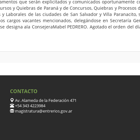
damentos que serán explicitados y comunicados oportunamente co
cursos y Quiebras de Paraná y de Concursos, Quiebras y Procesos 
es y Laborales de las ciudades de San Salvador y Villa Paranacit
los cargos vacantes mencionados, delegándose en Secretaría Gene
P se designa ala ConsejeraMabel PEDRERO. Agotado el orden del día
CONTACTO
Av. Alameda de la Federación 471
+54 343 4223984
magistratura@entrerios.gov.ar